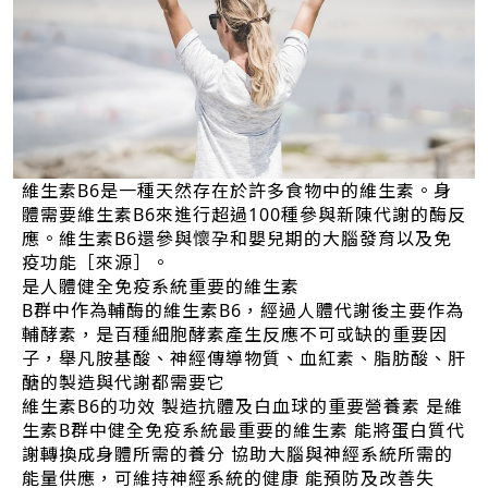
維生素B6是一種天然存在於許多食物中的維生素。身
體需要維生素B6來進行超過100種參與新陳代謝的酶反
應。維生素B6還參與懷孕和嬰兒期的大腦發育以及免
疫功能［來源］。
是人體健全免疫系統重要的維生素
B群中作為輔酶的維生素B6，經過人體代謝後主要作為
輔酵素，是百種細胞酵素產生反應不可或缺的重要因
子，舉凡胺基酸、神經傳導物質、血紅素、脂肪酸、肝
醣的製造與代謝都需要它
維生素B6的功效 製造抗體及白血球的重要營養素 是維
生素B群中健全免疫系統最重要的維生素 能將蛋白質代
謝轉換成身體所需的養分 協助大腦與神經系統所需的
能量供應，可維持神經系統的健康 能預防及改善失