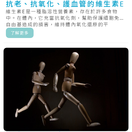
抗老、抗氧化、護血管的維生素E
維生素E是一種脂溶性營養素，存在於許多食物
中。在體內，它充當抗氧化劑，幫助保護細胞免受
自由基造成的損害，維持體內氧化還原的平
衡。.....
了解更多