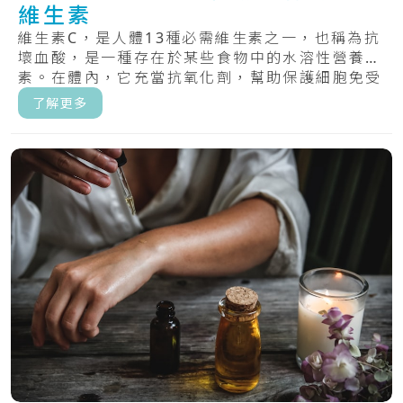
維生素
維生素C，是人體13種必需維生素之一，也稱為抗
壞血酸，是一種存在於某些食物中的水溶性營養
素。在體內，它充當抗氧化劑，幫助保護細胞免受
自由.....
了解更多