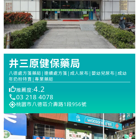
井三原健保藥局
八德處方箋藥局|連續處方箋|成人尿布|嬰幼兒尿布|成幼
年奶粉特賣|專業藥局
4.2
推薦度:
03 218 4078
桃園市八德區介壽路1段956號