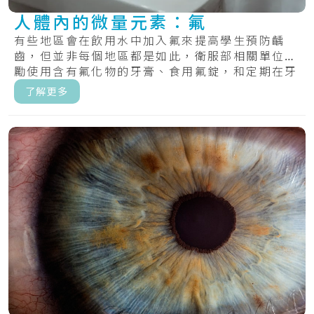
人體內的微量元素：氟
有些地區會在飲用水中加入氟來提高學生預防齲
齒，但並非每個地區都是如此，衛服部相關單位鼓
勵使用含有氟化物的牙膏、食用氟錠，和定期在牙
齒上塗.....
了解更多