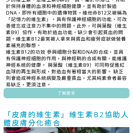
於保持身體的血液和神經細胞健康，並有助於製造
DNA，即所有細胞中的遺傳物質。維他命B12又被稱為
「記憶力的維生素」，具有保護神經細胞的功能，可改
善健忘或注意力不集中的問題。此外，可與葉酸（維生
素B9）協作，有助於造血功能，缺少會引起貧血的問
題。維生素B12最常被人拿來與貧血和疲勞症狀做營養
素補充的聯想。
維生素B12的功效 參與細胞分裂和DNA的合成，並具
有保護神經細胞的作用，與神經鞘的合成有關，能維護
神經系統的健康。 與葉酸（維生素B9）可同時促進紅
血球的再生與形成，對造血有著相當大的影響。 缺乏
則會造成神經系統病變及嚴重貧血，尤其純素食者最容
易缺乏，更須注意。
了解更多
「皮膚的維生素」維生素B2協助人
體皮膚分化癒合