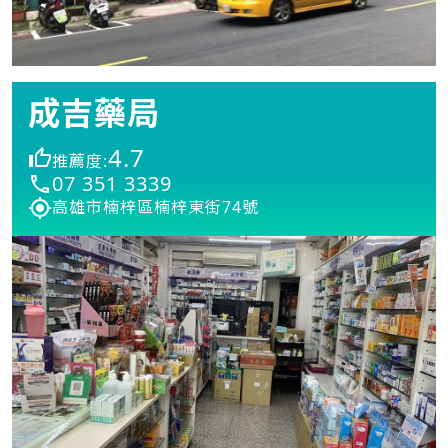
成吉藥局
4.7
推薦度:
07 351 3339
高雄市楠梓區楠梓東街74號