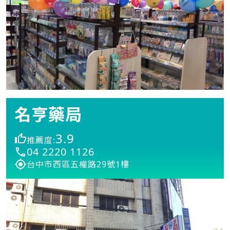
名亨藥局
3.9
推薦度:
04 2220 1126
台中市西區五權路29號1樓