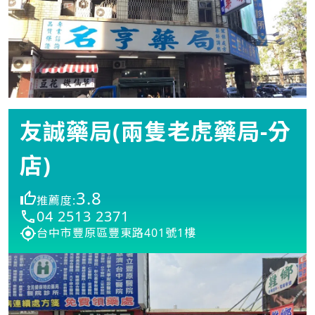
友誠藥局(兩隻老虎藥局-分
店)
3.8
推薦度:
04 2513 2371
台中市豐原區豐東路401號1樓