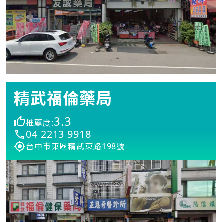
精武福倫藥局
3.3
推薦度:
04 2213 9918
台中市東區精武東路198號