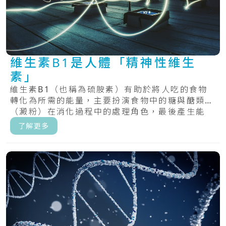
維生素B1是人體「精神性維生
素」
維生素B1（也稱為硫胺素）有助於將人吃的食物
轉化為所需的能量，主要扮演食物中的糖與醣類
（澱粉）在消化過程中的處理角色，最後產生能
量。.....
了解更多