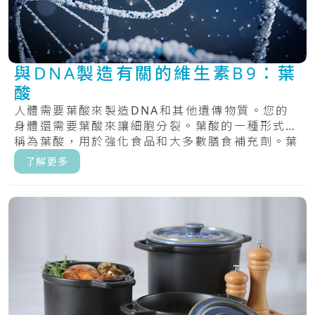
與DNA製造有關的維生素B9：葉
酸
人體需要葉酸來製造DNA和其他遺傳物質。您的
身體還需要葉酸來讓細胞分裂。葉酸的一種形式，
稱為葉酸，用於強化食品和大多數膳食補充劑。葉
酸，.....
了解更多