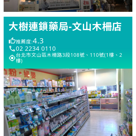
大樹連鎖藥局-文山木柵店
4.3
推薦度:
02 2234 0110
台北市文山區木柵路3段108號、110號(1樓、2
樓)