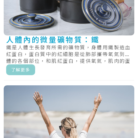
人體內的微量礦物質：鐵
鐵是人體生長發育所需的礦物質，身體用鐵製造血
紅蛋白，蛋白質中的紅細胞是從肺部攜帶氧氣到身
體的各個部位，和肌紅蛋白，提供氧氣，肌肉的蛋
白質.....
了解更多