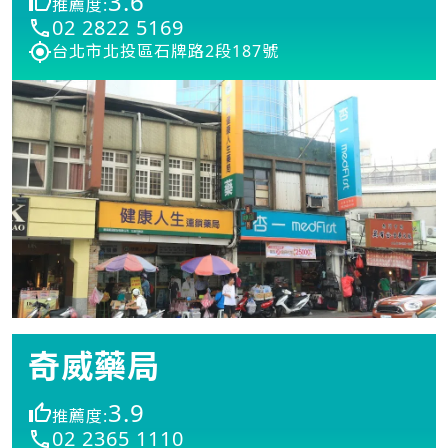
3.6
推薦度:
02 2822 5169
台北市北投區石牌路2段187號
奇威藥局
3.9
推薦度:
02 2365 1110