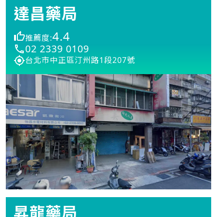
達昌藥局
4.4
推薦度:
02 2339 0109
台北市中正區汀州路1段207號
昇龍藥局