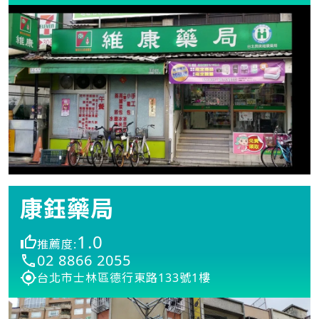
康鈺藥局
1.0
推薦度:
02 8866 2055
台北市士林區德行東路133號1樓