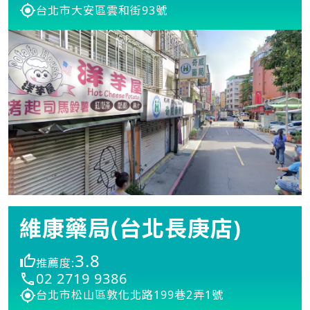
台北市大安區雲和街93號
維康藥局(台北長庚店)
3.8
推薦度:
02 2719 9386
台北市松山區敦化北路199巷2弄1號