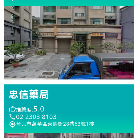
忠信藥局
5.0
推薦度:
02 2303 8103
台北市萬華區東園街28巷63號1樓