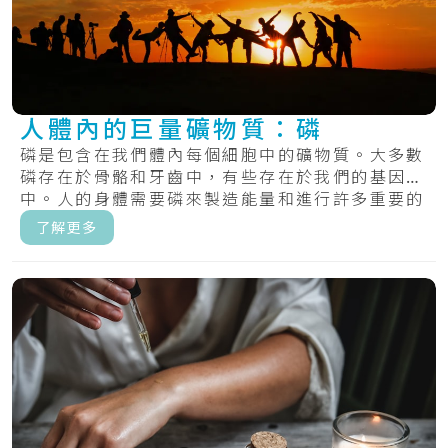
人體內的巨量礦物質：磷
磷是包含在我們體內每個細胞中的礦物質。大多數
磷存在於骨骼和牙齒中，有些存在於我們的基因
中。人的身體需要磷來製造能量和進行許多重要的
化學過.....
了解更多