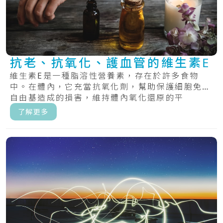
抗老、抗氧化、護血管的維生素E
維生素E是一種脂溶性營養素，存在於許多食物
中。在體內，它充當抗氧化劑，幫助保護細胞免受
自由基造成的損害，維持體內氧化還原的平
衡。.....
了解更多