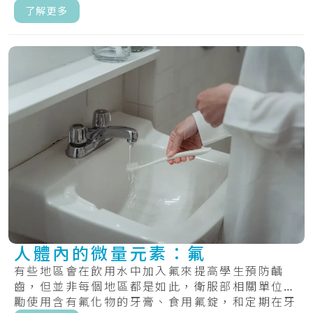
酸，.....
了解更多
人體內的微量元素：氟
有些地區會在飲用水中加入氟來提高學生預防齲
齒，但並非每個地區都是如此，衛服部相關單位鼓
勵使用含有氟化物的牙膏、食用氟錠，和定期在牙