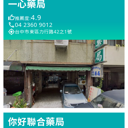
一心藥局
4.9
推薦度:
04 2360 9012
台中市東區力行路42之1號
你好聯合藥局