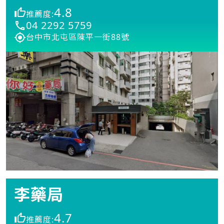
4.8
推薦度:
04 2292 5759
台中市北屯區陳平一街88號
李藥局
4.7
推薦度: