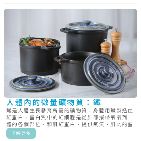
人體內的微量礦物質：鐵
鐵是人體生長發育所需的礦物質，身體用鐵製造血
紅蛋白，蛋白質中的紅細胞是從肺部攜帶氧氣到身
體的各個部位，和肌紅蛋白，提供氧氣，肌肉的蛋
白質.....
了解更多