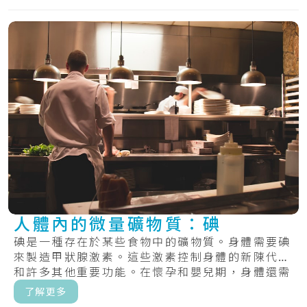
人體內的微量礦物質：碘
碘是一種存在於某些食物中的礦物質。身體需要碘
來製造甲狀腺激素。這些激素控制身體的新陳代謝
和許多其他重要功能。在懷孕和嬰兒期，身體還需
要甲.....
了解更多