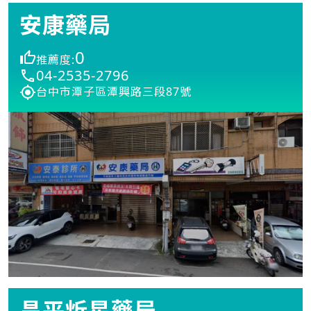
安康藥局
0
推薦度:
04-2535-2796
台中市潭子區潭興路三段87號
昌平炘星藥局