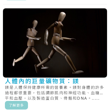
人體內的巨量礦物質：鎂
鎂是人體保持健康所需的營養素。鎂對身體的許多
過程都很重要，包括調節肌肉和神經功能、血糖水
平和血壓，以及製造蛋白質、骨骼和DNA。.....
了解更多