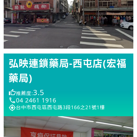
弘映連鎖藥局-西屯店(宏福
藥局)
3.5
推薦度:
04 2461 1916
台中市西屯區西屯路3段166之21號1樓