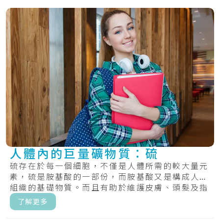
人體內的巨量礦物質：硫
硫存在於每一個細胞，不僅是人體所需的較大量元
素，硫是胺基酸的一部份，而胺基酸又是構成人體
組織的基礎物質。而且有助於維護皮膚、頭髮及指
甲的.....
了解更多