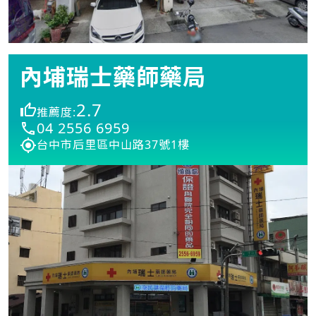
內埔瑞士藥師藥局
2.7
推薦度:
04 2556 6959
台中市后里區中山路37號1樓