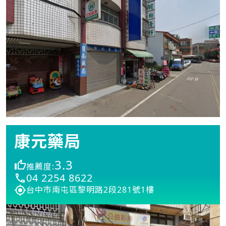
康元藥局
3.3
推薦度:
04 2254 8622
台中市南屯區黎明路2段281號1樓