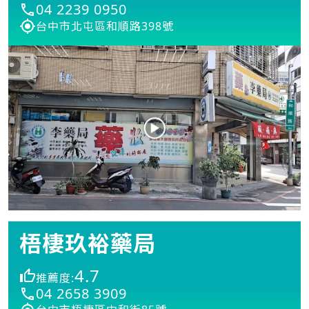
04 2239 0950
台中市北屯區和順路398號
梧棲玖裕藥局
4.7
推薦度:
04 2658 3909