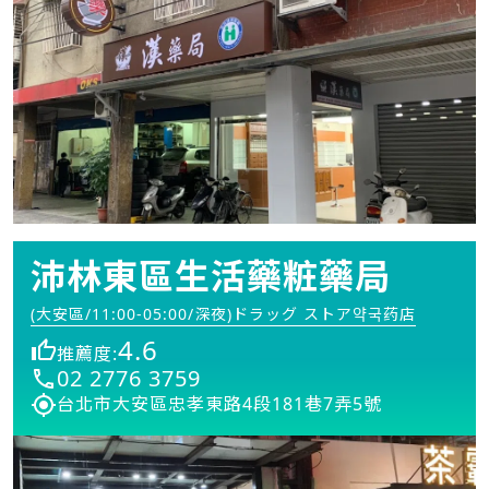
沛林東區生活藥粧藥局
(大安區/11:00-05:00/深夜)ドラッグ ストア약국药店
4.6
推薦度:
02 2776 3759
台北市大安區忠孝東路4段181巷7弄5號