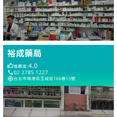
裕成藥局
4.0
推薦度:
02 2785 1227
台北市南港區玉成街166巷13號