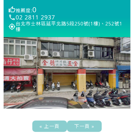
0
推薦度:
02 2811 2937
台北市士林區延平北路5段250號(1樓)、252號1
樓
« 上一頁
下一頁 »