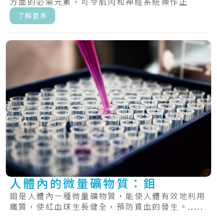
方面的必需元素，可令肌肉和神經系統操作正
常。.....
了解更多
人體內的微量礦物質：鉬
鉬是人體內一種微量礦物質，能使人體有效地利用
鐵質，使紅血球生長健全，預防貧血的發生。.....