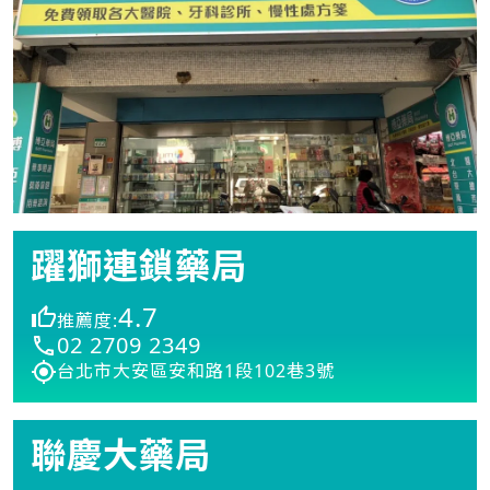
躍獅連鎖藥局
4.7
推薦度:
02 2709 2349
台北市大安區安和路1段102巷3號
聯慶大藥局