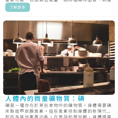
有助.....
了解更多
人體內的微量礦物質：碘
碘是一種存在於某些食物中的礦物質。身體需要碘
來製造甲狀腺激素。這些激素控制身體的新陳代謝
和許多其他重要功能。在懷孕和嬰兒期，身體還需