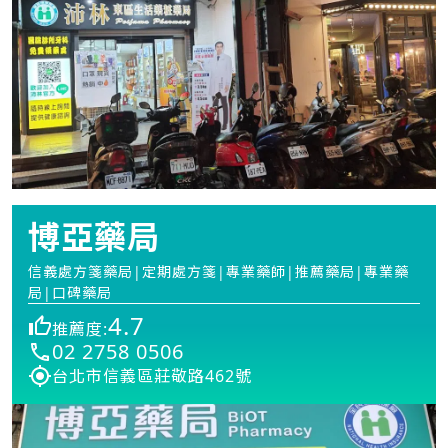
博亞藥局
信義處方箋藥局|定期處方箋|專業藥師|推薦藥局|專業藥
局|口碑藥局
4.7
推薦度:
02 2758 0506
台北市信義區莊敬路462號