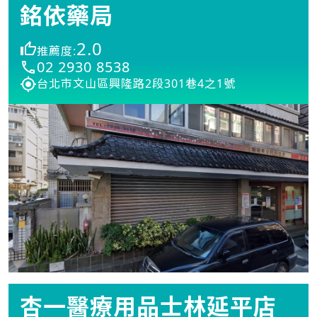
銘依藥局
2.0
推薦度:
02 2930 8538
台北市文山區興隆路2段301巷4之1號
杏一醫療用品士林延平店