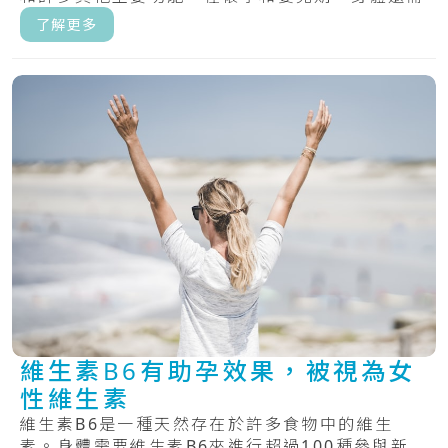
要甲.....
了解更多
維生素B6有助孕效果，被視為女
性維生素
維生素B6是一種天然存在於許多食物中的維生
素。身體需要維生素B6來進行超過100種參與新陳