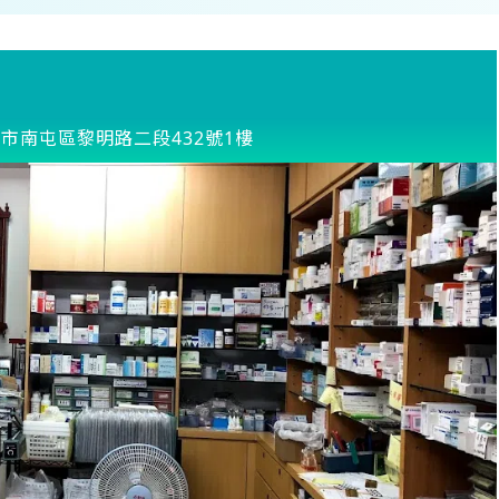
市南屯區黎明路二段432號1樓