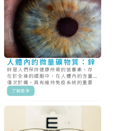
人體內的微量礦物質：鋅
鋅是人們保持健康所需的營養素，存
在於全身的細胞中，在人體內的含量
僅次於鐵，具有維持免疫系統的重要
性。.....
了解更多