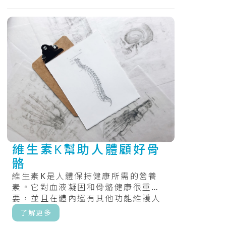
維生素K幫助人體顧好骨
骼
維生素K是人體保持健康所需的營養
素。它對血液凝固和骨骼健康很重
要，並且在體內還有其他功能維護人
體的健康。.....
了解更多