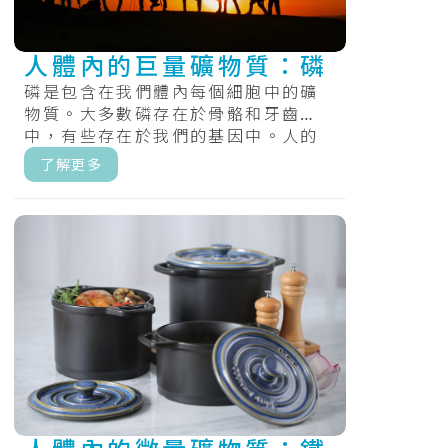
人體內的巨量礦物質：磷
磷是包含在我們體內每個細胞中的礦
物質。大多數磷存在於骨骼和牙齒
中，有些存在於我們的基因中。人的
身體需要磷來製造能量和進行許多重
了解更多
要的化學過.....