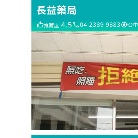
長益藥局
4.5
04 2389 9383
台中
推薦度: