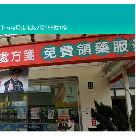
市南屯區南屯路2段169號1樓