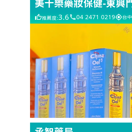
美十樂藥妝保健-東興
3.6
04 2471 0219
台中
推薦度:
承智藥局