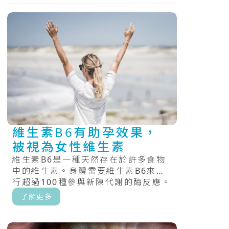
維生素B6有助孕效果，
被視為女性維生素
維生素B6是一種天然存在於許多食物
中的維生素。身體需要維生素B6來進
行超過100種參與新陳代謝的酶反應。
維生素B6還參與懷孕和嬰兒期的
了解更多
大.....