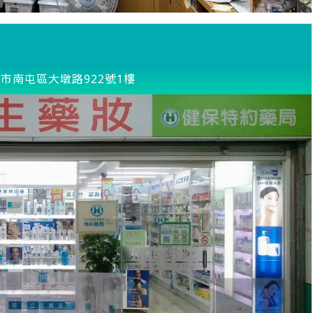
市南屯區大墩路922號1樓