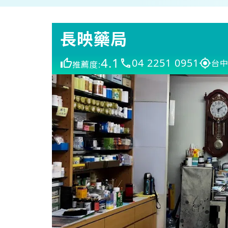
長映藥局
4.1
04 2251 0951
台中
推薦度: