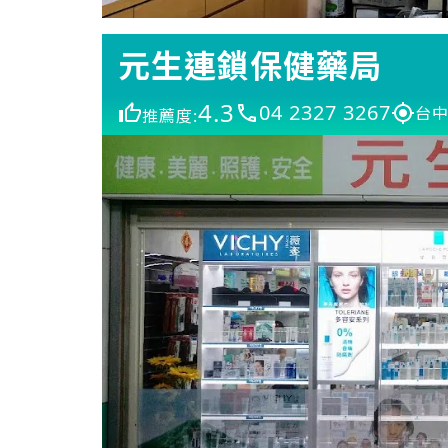
元生連鎖保健藥局
4.3
04 2327 3267
台中
推薦度: