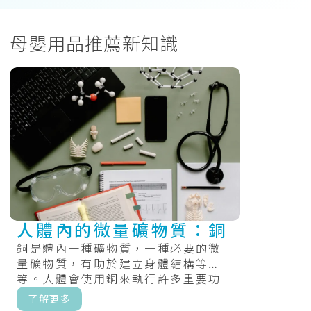
母嬰用品推薦新知識
人體內的微量礦物質：銅
銅是體內一種礦物質，一種必要的微
量礦物質，有助於建立身體結構等
等。人體會使用銅來執行許多重要功
能，包括製造能量、結締組織和血
了解更多
管。銅還有助.....