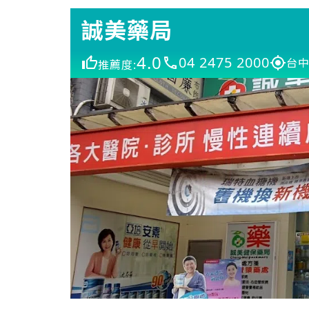
誠美藥局
4.0
04 2475 2000
台中
推薦度: