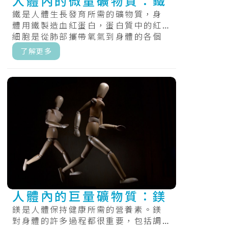
人體內的微量礦物質：鐵
鐵是人體生長發育所需的礦物質，身
體用鐵製造血紅蛋白，蛋白質中的紅
細胞是從肺部攜帶氧氣到身體的各個
部位，和肌紅蛋白，提供氧氣，肌肉
了解更多
的蛋白質.....
人體內的巨量礦物質：鎂
鎂是人體保持健康所需的營養素。鎂
對身體的許多過程都很重要，包括調