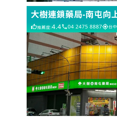
大樹連鎖藥局-南屯向
4.4
04 2475 8887
台中
推薦度: