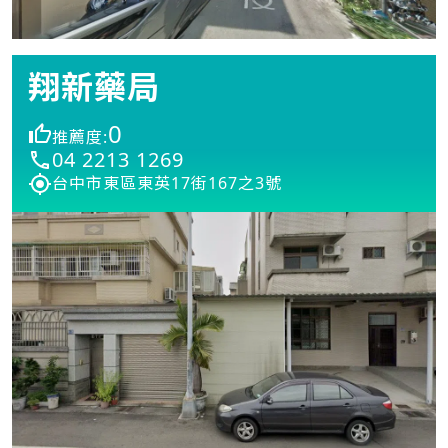
翔新藥局
0
推薦度:
04 2213 1269
台中市東區東英17街167之3號