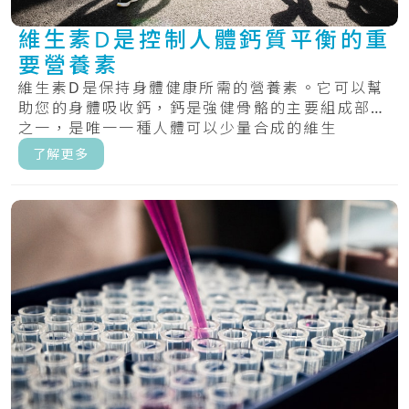
維生素D是控制人體鈣質平衡的重
要營養素
維生素D是保持身體健康所需的營養素。它可以幫
助您的身體吸收鈣，鈣是強健骨骼的主要組成部分
之一，是唯一一種人體可以少量合成的維生
素。.....
了解更多