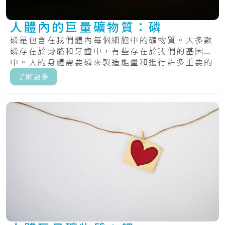
人體內的巨量礦物質：磷
磷是包含在我們體內每個細胞中的礦物質。大多數
磷存在於骨骼和牙齒中，有些存在於我們的基因
中。人的身體需要磷來製造能量和進行許多重要的
化學過.....
了解更多