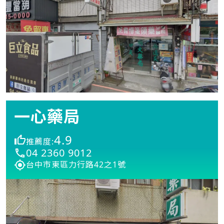
一心藥局
4.9
推薦度:
04 2360 9012
台中市東區力行路42之1號