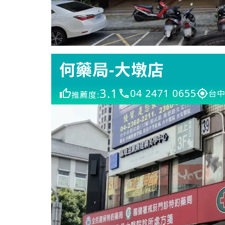
何藥局-大墩店
3.1
04 2471 0655
台中
推薦度: