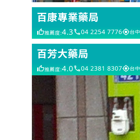
百康專業藥局
4.3
04 2254 7776
台中
推薦度:
百芳大藥局
4.0
04 2381 8307
台中
推薦度: