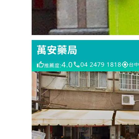
萬安藥局
4.0
04 2479 1818
台中
推薦度: