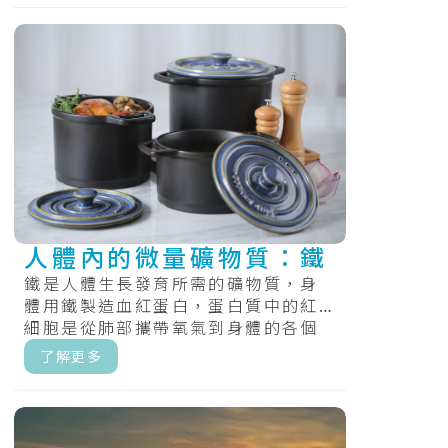
人體內的微量礦物質：鐵
鐵是人體生長發育所需的礦物質，身
體用鐵製造血紅蛋白，蛋白質中的紅
細胞是從肺部攜帶氧氣到身體的各個
部位，和肌紅蛋白，提供氧氣，肌肉
了解更多
的蛋白質.....