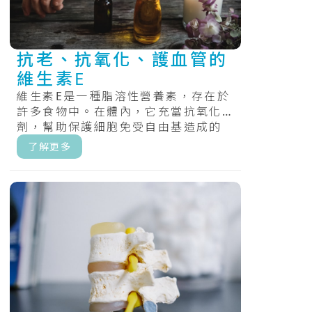
抗老、抗氧化、護血管的
維生素E
維生素E是一種脂溶性營養素，存在於
許多食物中。在體內，它充當抗氧化
劑，幫助保護細胞免受自由基造成的
損害，維持體內氧化還原的平衡。.....
了解更多