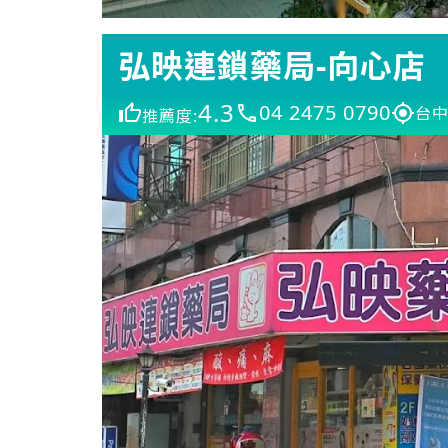
弘映連鎖藥局-向心店
4.3
04 2475 0790
台中
推薦度: