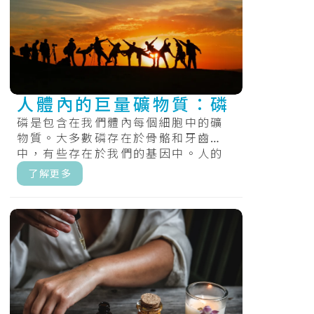
人體內的巨量礦物質：磷
磷是包含在我們體內每個細胞中的礦
物質。大多數磷存在於骨骼和牙齒
中，有些存在於我們的基因中。人的
身體需要磷來製造能量和進行許多重
了解更多
要的化學過.....