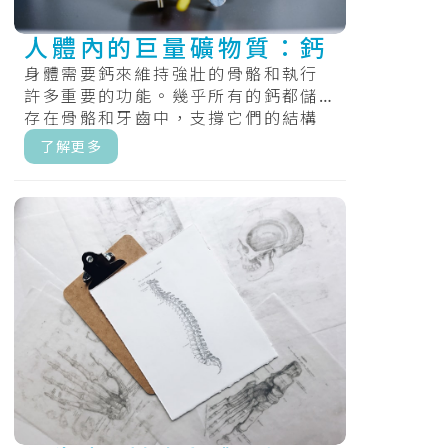
人體內的巨量礦物質：鈣
身體需要鈣來維持強壯的骨骼和執行
許多重要的功能。幾乎所有的鈣都儲
存在骨骼和牙齒中，支撐它們的結構
和硬度。.....
了解更多