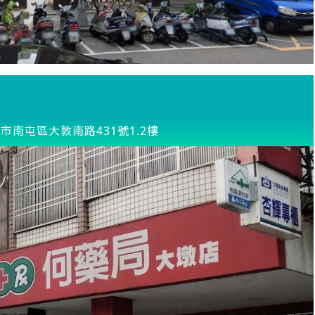
市南屯區大敦南路431號1.2樓