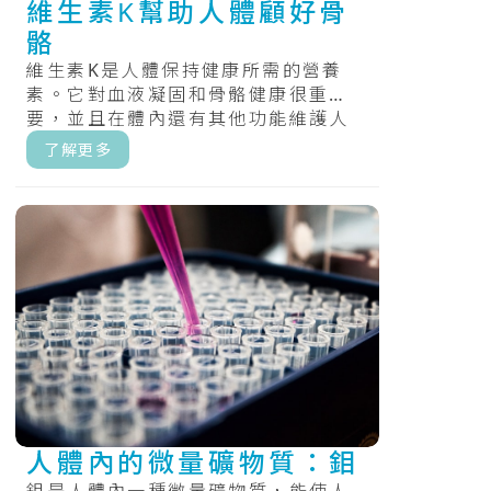
維生素K幫助人體顧好骨
骼
維生素K是人體保持健康所需的營養
素。它對血液凝固和骨骼健康很重
要，並且在體內還有其他功能維護人
體的健康。.....
了解更多
人體內的微量礦物質：鉬
鉬是人體內一種微量礦物質，能使人