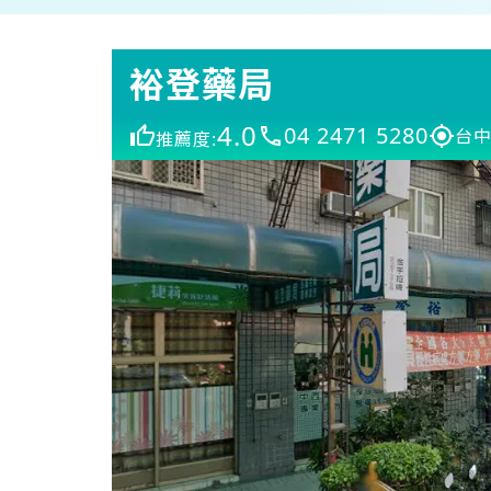
裕登藥局
4.0
04 2471 5280
台中
推薦度: