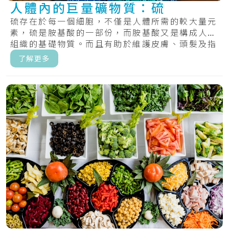
人體內的巨量礦物質：硫
硫存在於每一個細胞，不僅是人體所需的較大量元
素，硫是胺基酸的一部份，而胺基酸又是構成人體
組織的基礎物質。而且有助於維護皮膚、頭髮及指
甲的.....
了解更多