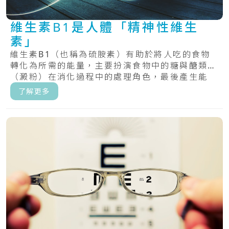
維生素B1是人體「精神性維生
素」
維生素B1（也稱為硫胺素）有助於將人吃的食物
轉化為所需的能量，主要扮演食物中的糖與醣類
（澱粉）在消化過程中的處理角色，最後產生能
量。.....
了解更多