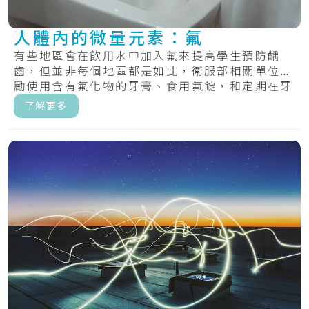
人體內的微量元素：氟
有些地區會在飲用水中加入氟來提高學生預防齲
齒，但並非每個地區都是如此，衛服部相關單位鼓
勵使用含有氟化物的牙膏、食用氟錠，和定期在牙
齒上塗.....
了解更多