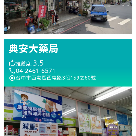
典安大藥局
3.5
推薦度:
04 2461 6571
台中市西屯區西屯路3段159之60號