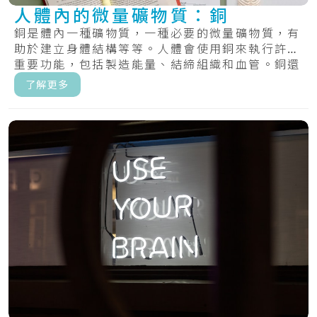
人體內的微量礦物質：銅
銅是體內一種礦物質，一種必要的微量礦物質，有
助於建立身體結構等等。人體會使用銅來執行許多
重要功能，包括製造能量、結締組織和血管。銅還
有助.....
了解更多