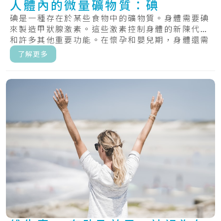
人體內的微量礦物質：碘
碘是一種存在於某些食物中的礦物質。身體需要碘
來製造甲狀腺激素。這些激素控制身體的新陳代謝
和許多其他重要功能。在懷孕和嬰兒期，身體還需
要甲.....
了解更多