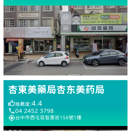
杏東美藥局杏东美药局
4.4
推薦度:
04 2452 3798
台中市西屯區智惠街156號1樓