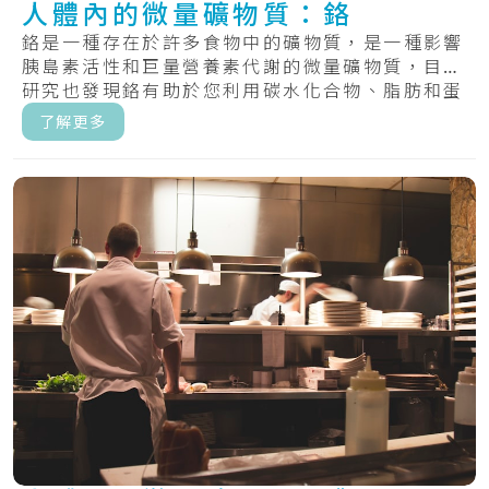
人體內的微量礦物質：鉻
鉻是一種存在於許多食物中的礦物質，是一種影響
胰島素活性和巨量營養素代謝的微量礦物質，目前
研究也發現鉻有助於您利用碳水化合物、脂肪和蛋
白質.....
了解更多