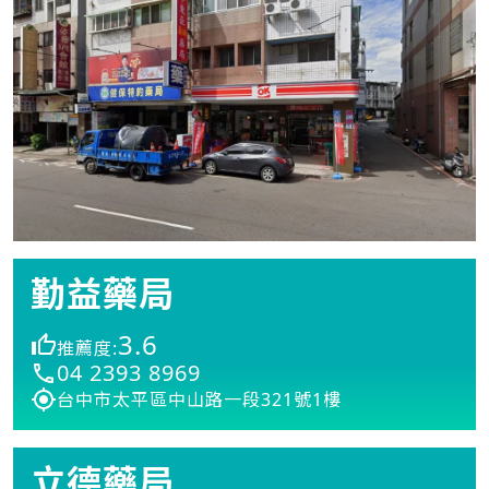
勤益藥局
3.6
推薦度:
04 2393 8969
台中市太平區中山路一段321號1樓
立德藥局