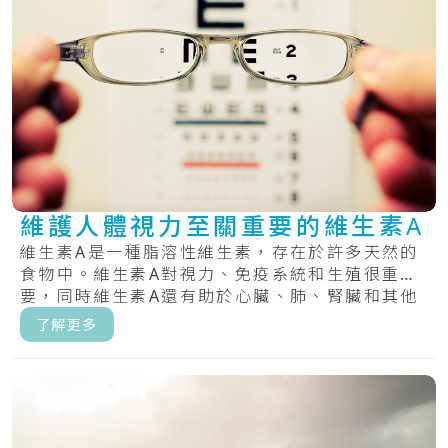
維護人體視力至關重要的維生素A
維生素A是一種脂溶性維生素，存在於許多天然的
食物中。維生素A對視力、免疫系統和生殖很重
要，同時維生素A還有助於心臟、肺、腎臟和其他
器官正.....
了解更多