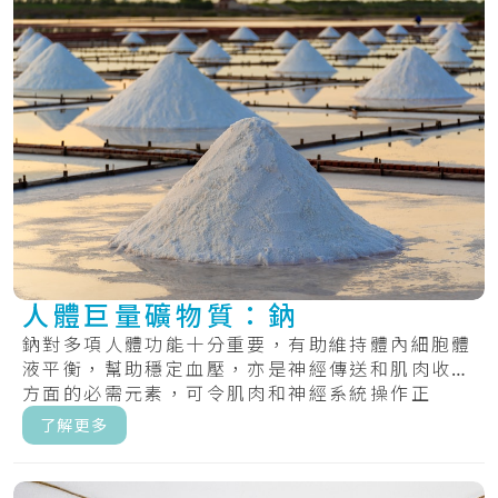
人體巨量礦物質：鈉
鈉對多項人體功能十分重要，有助維持體內細胞體
液平衡，幫助穩定血壓，亦是神經傳送和肌肉收縮
方面的必需元素，可令肌肉和神經系統操作正
常。.....
了解更多