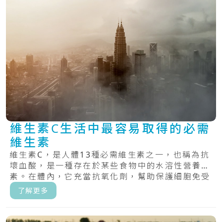
維生素C生活中最容易取得的必需
維生素
維生素C，是人體13種必需維生素之一，也稱為抗
壞血酸，是一種存在於某些食物中的水溶性營養
素。在體內，它充當抗氧化劑，幫助保護細胞免受
自由.....
了解更多