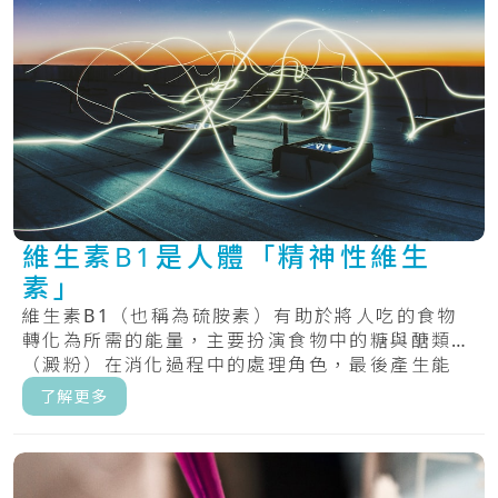
維生素B1是人體「精神性維生
素」
維生素B1（也稱為硫胺素）有助於將人吃的食物
轉化為所需的能量，主要扮演食物中的糖與醣類
（澱粉）在消化過程中的處理角色，最後產生能
量。.....
了解更多