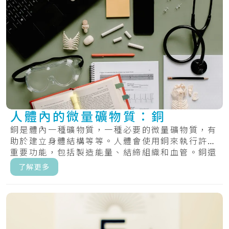
人體內的微量礦物質：銅
銅是體內一種礦物質，一種必要的微量礦物質，有
助於建立身體結構等等。人體會使用銅來執行許多
重要功能，包括製造能量、結締組織和血管。銅還
有助.....
了解更多