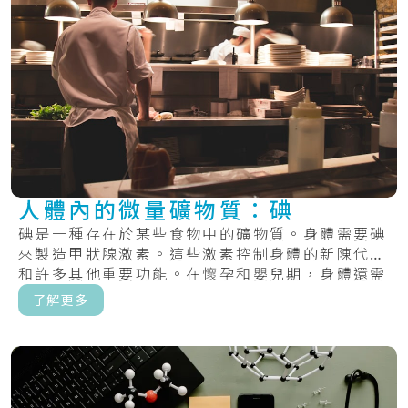
人體內的微量礦物質：碘
碘是一種存在於某些食物中的礦物質。身體需要碘
來製造甲狀腺激素。這些激素控制身體的新陳代謝
和許多其他重要功能。在懷孕和嬰兒期，身體還需
要甲.....
了解更多