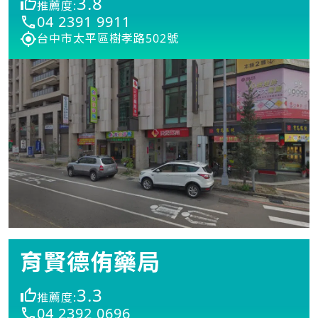
3.8
推薦度:
04 2391 9911
台中市太平區樹孝路502號
育賢德侑藥局
3.3
推薦度:
04 2392 0696