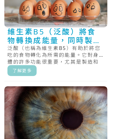
維生素B5（泛酸）將食
物轉換成能量，同時製造
與分解脂肪
泛酸（也稱為維生素B5）有助於將您
吃的食物轉化為所需的能量。它對身
體的許多功能很重要，尤其是製造和
分解脂肪。.....
了解更多