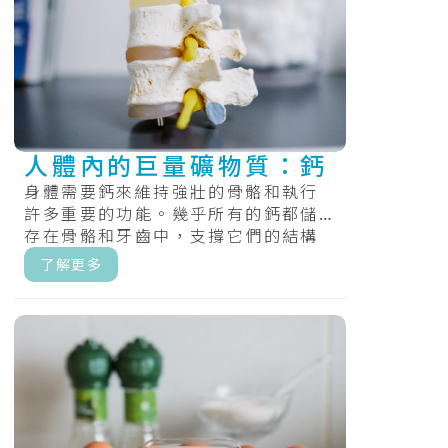
人體內的巨量礦物質：鈣
身體需要鈣來維持強壯的骨骼和執行
許多重要的功能。幾乎所有的鈣都儲
存在骨骼和牙齒中，支撐它們的結構
和硬度。.....
了解更多