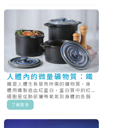
人體內的微量礦物質：鐵
鐵是人體生長發育所需的礦物質，身
體用鐵製造血紅蛋白，蛋白質中的紅
細胞是從肺部攜帶氧氣到身體的各個
部位，和肌紅蛋白，提供氧氣，肌肉
了解更多
的蛋白質.....