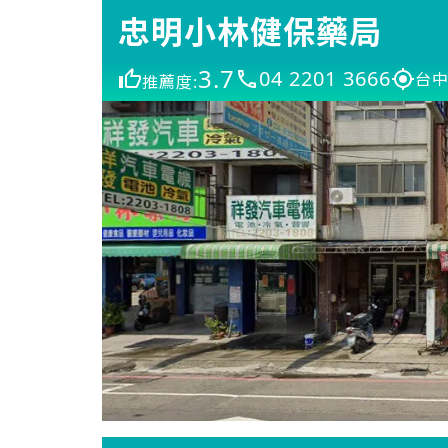
忠明小林健保藥局
3.7
04 2201 3666
台中
推薦度: