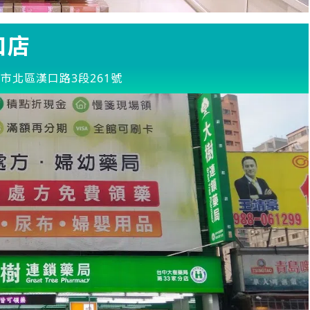
口店
市北區漢口路3段261號