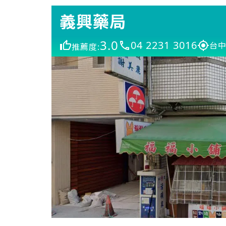
義興藥局
3.0
04 2231 3016
台中
推薦度: