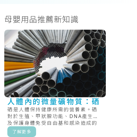
母嬰用品推薦新知識
人體內的微量礦物質：硒
硒是人體保持健康所需的營養素。硒
對於生殖、甲狀腺功能、DNA產生以
及保護身體免受自由基和感染造成的
損害很重要。.....
了解更多