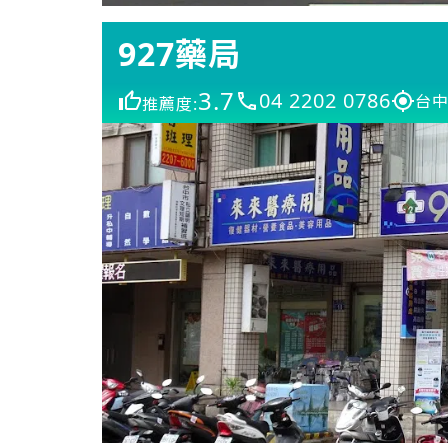
927藥局
3.7
04 2202 0786
台中
推薦度: