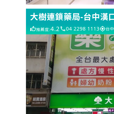
大樹連鎖藥局-台中漢
4.2
04 2298 1113
台中
推薦度: