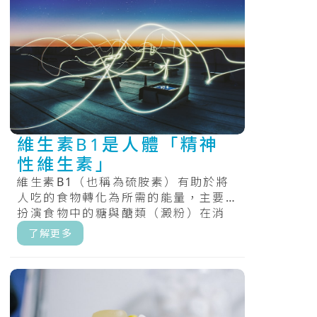
維生素B1是人體「精神
性維生素」
維生素B1（也稱為硫胺素）有助於將
人吃的食物轉化為所需的能量，主要
扮演食物中的糖與醣類（澱粉）在消
化過程中的處理角色，最後產生能
了解更多
量。.....