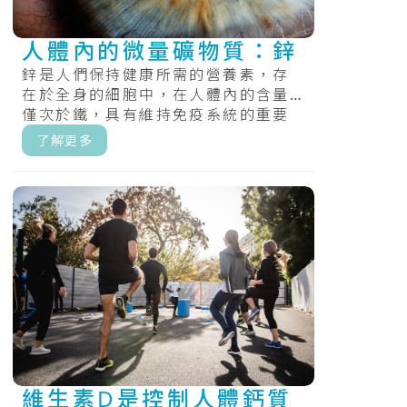
人體內的微量礦物質：鋅
鋅是人們保持健康所需的營養素，存
在於全身的細胞中，在人體內的含量
僅次於鐵，具有維持免疫系統的重要
性。.....
了解更多
維生素D是控制人體鈣質