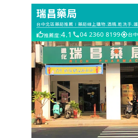
瑞昌藥局
台中北區藥局推薦∣藥局線上購物.酒精.乾洗手.護
4.1
04 2360 8199
台中
推薦度: