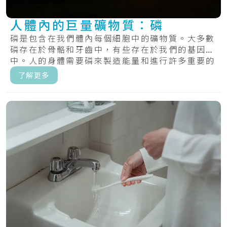
人體內的巨量礦物質：磷
磷是包含在我們體內每個細胞中的礦物質。大多數
磷存在於骨骼和牙齒中，有些存在於我們的基因
中。人的身體需要磷來製造能量和進行許多重要的
化學過.....
了解更多