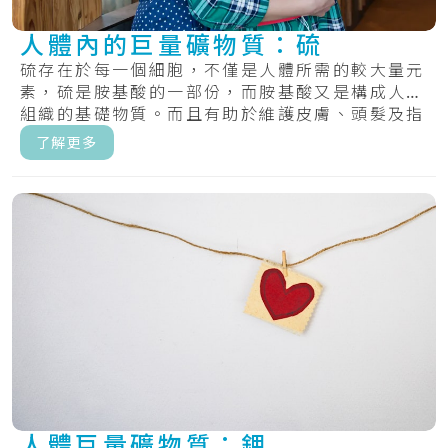
人體內的巨量礦物質：硫
硫存在於每一個細胞，不僅是人體所需的較大量元
素，硫是胺基酸的一部份，而胺基酸又是構成人體
組織的基礎物質。而且有助於維護皮膚、頭髮及指
甲的.....
了解更多
人體巨量礦物質：鉀