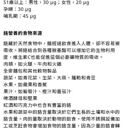
51歲以上：男性，30 μg；女性，20 μg
孕婦：30 μg
哺乳期：45 μg
鉻營養的食物來源
鉻藏於天然食物中，雖經過飲食進入人體，卻不容易被
吸收。將鉻結合到各種胺基酸可以增加它的生物利用
度，維生素C也能促進這個必要礦物質的吸收。
肉類，如火腿、牛肉和火雞
全麥麵包和其他穀物製品
蔬菜，如青花菜、生菜、大蒜、羅勒和青豆
水果，如蘋果和香蕉
果汁，如葡萄汁、橙汁和番茄汁
啤酒酵母和堅果
紅酒和巧克力中也含有豐富的鉻
水果和蔬菜中的鉻含量取決於它們生長的土壤和水中的
鉻含量。肉的量取決於動物的飲食。使用不銹鋼設備加
工或烹飪食物會增加食物的鉻含量，因為少量的鉻會轉