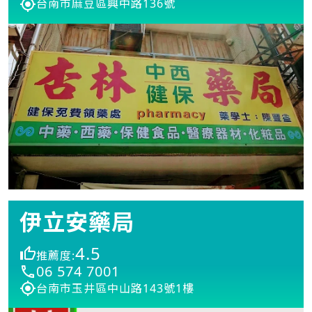
台南市麻豆區興中路136號
伊立安藥局
4.5
推薦度:
06 574 7001
台南市玉井區中山路143號1樓