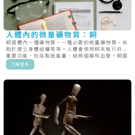
人體內的微量礦物質：銅
銅是體內一種礦物質，一種必要的微量礦物質，有
助於建立身體結構等等。人體會使用銅來執行許多
重要功能，包括製造能量、結締組織和血管。銅還
有助.....
了解更多