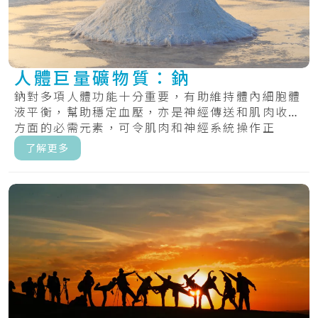
人體巨量礦物質：鈉
鈉對多項人體功能十分重要，有助維持體內細胞體
液平衡，幫助穩定血壓，亦是神經傳送和肌肉收縮
方面的必需元素，可令肌肉和神經系統操作正
常。.....
了解更多