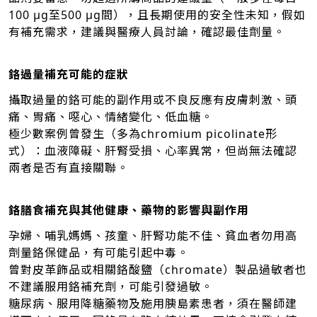
100 μg至500 μg間），且長期使用的安全性未知，假如
有補充需求，建議與醫療人員討論，確認最佳劑量。
鉻過量補充可能的症狀
攝取過量的鉻可能的副作用或不良反應有皮膚刺激、頭
痛、胃痛、噁心、情緒變化、低血糖。
極少數案例曾發生（多為chromium picolinate形
式）：血液障礙、肝腎受損、心率異常，但尚無法確認
兩者是否有直接關聯。
鉻膳食補充與其他健康、藥物的影響與副作用
孕婦、哺乳媽媽、孩童、肝腎功能不佳、貧血者勿用高
劑量鉻保健品，有可能引起中毒。
曾對皮革飾品或相關鉻酸鹽（chromate）製品過敏者也
不建議服用鉻補充劑，可能引發過敏。
糖尿病、服用降糖藥物及施用胰島素患者，須在醫師建