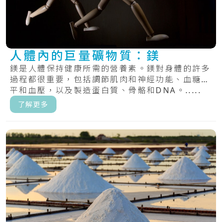
人體內的巨量礦物質：鎂
鎂是人體保持健康所需的營養素。鎂對身體的許多
過程都很重要，包括調節肌肉和神經功能、血糖水
平和血壓，以及製造蛋白質、骨骼和DNA。.....
了解更多