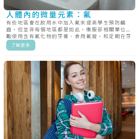
人體內的微量元素：氟
有些地區會在飲用水中加入氟來提高學生預防齲
齒，但並非每個地區都是如此，衛服部相關單位鼓
勵使用含有氟化物的牙膏、食用氟錠，和定期在牙
齒上塗.....
了解更多