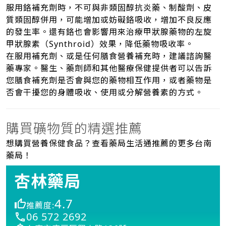
服用鉻補充劑時，不可與非類固醇抗炎藥、制酸劑、皮
質類固醇併用，可能增加或妨礙鉻吸收，增加不良反應
的發生率。還有鉻也會影響用來治療甲狀腺藥物的左旋
甲狀腺素（Synthroid）效果，降低藥物吸收率。
在服用補充劑、或是任何膳食營養補充時，建議諮詢醫
藥專家。醫生、藥劑師和其他醫療保健提供者可以告訴
您膳食補充劑是否會與您的藥物相互作用，或者藥物是
否會干擾您的身體吸收、使用或分解營養素的方式。
購買礦物質的精選推薦
想購買營養保健食品？查看藥局生活通推薦的更多台南
藥局！
杏林藥局
4.7
推薦度:
06 572 2692