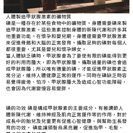
人體製造甲狀腺激素的礦物質
碘是一種存在於某些食物中的礦物質。身體需要碘來製
造甲狀腺激素。這些激素控制身體的新陳代謝和許多其
他重要功能。在懷孕和嬰兒期，身體還需要甲狀腺激素
來促進骨骼和大腦的正常發育。攝取足夠的碘對每個人
都很重要，尤其是嬰兒和懷孕婦女。
當人體缺乏碘時，甲狀腺會為了要使有限的碘能得到更
好的利用而腫大，即為甲狀腺腫。攝取過量的碘也會造
成甲狀腺腫；所以唯有適量的碘，才能促進甲狀腺素正
常分泌，維持人體健康正常的運作。同時在碘缺乏時容
易覺得疲倦、怕冷、甲狀腺腫大及造成心智功能障礙，
也會因為代謝變慢容易變胖。
碘的功效 碘是構成甲狀腺素的主要成分，有著調節人
體新陳代謝、維持神經及肌肉正常運作等的作用，對於
成長中的胎兒及兒童更有促進心智健康，與幫助生長發
育的功效。 碘能讓頭髮烏黑亮麗，促進指甲、毛髮、