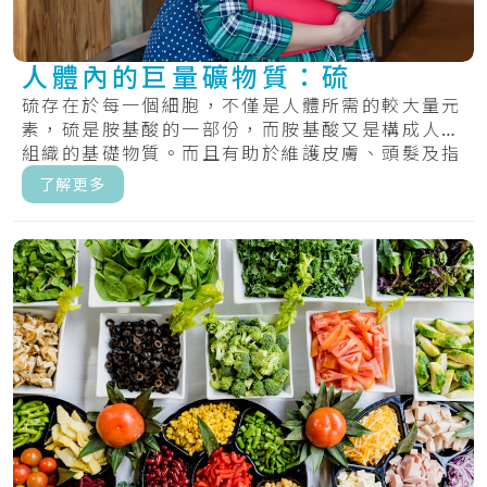
人體內的巨量礦物質：硫
硫存在於每一個細胞，不僅是人體所需的較大量元
素，硫是胺基酸的一部份，而胺基酸又是構成人體
組織的基礎物質。而且有助於維護皮膚、頭髮及指
甲的.....
了解更多