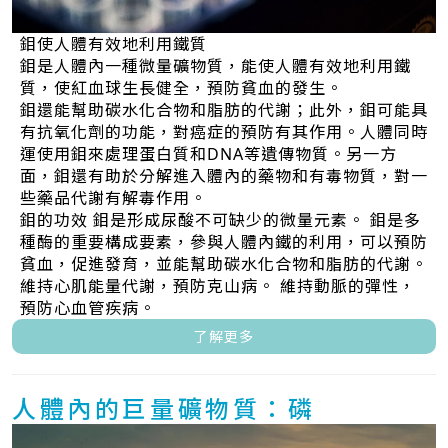
鉬使人體有效地利用鐵質
鉬是人體內一種微量礦物質，能使人體有效地利用鐵
質，使紅血球生長健全，預防貧血的發生。
鉬還能幫助碳水化合物和脂肪的代謝；此外，鉬可能具
有抗氧化劑的功能，對癌症的預防有其作用。人體同時
運使用鉬來處理蛋白質和DNA等遺傳物質。另一方
面，鉬還有助於分解進入體內的藥物和有毒物質，對一
些藥品代謝有解毒作用。
鉬的功效 鉬是形成尿酸不可缺少的微量元素。 鉬是多
種酶的重要構成要素，參與人體內鐵的利用，可以預防
貧血，促進發育，並能幫助碳水化合物和脂肪的代謝。
維持心肌能量代謝，預防克山病。 維持動脈的彈性，
預防心血管疾病。
了解更多
人體內的巨量礦物質：磷