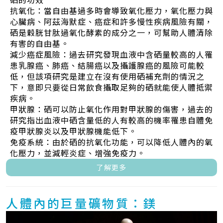
硒的功效
抗氧化：當自由基過多時會導致氧化壓力，氧化壓力與
心臟病、阿茲海默症、癌症和許多慢性疾病風險有關，
硒是穀胱甘肽過氧化酵素的成分之一，可幫助人體清除
有害的自由基。
減少癌症風險：過去研究發現血液中含硒量較高的人罹
患乳腺癌、肺癌、結腸癌以及攝護腺癌的風險可能較
低，但該項研究是建立在沒有使用硒補充劑的情況之
下，意即只要從日常飲食攝取足夠的硒就能使人體抵禦
疾病。
甲狀腺：硒可以防止氧化作用對甲狀腺的傷害，過去的
研究指出血液中硒含量低的人有較高的機率罹患自體免
疫甲狀腺炎以及甲狀腺機能低下。
免疫系統：由於硒的抗氧化功能，可以降低人體內的氧
化壓力，並減輕炎症、增強免疫力。
了解更多
人體內的巨量礦物質：鎂