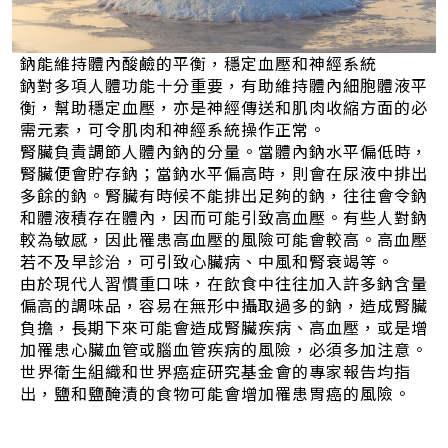
鈉能維持體內酸鹼的平衡，穩定血壓和神經系統
鈉對多項人體功能十分重要，有助維持體內細胞體液平
衡，幫助穩定血壓，亦是神經傳送和肌肉收縮方面的必
需元素，可令肌肉和神經系統操作正常。
腎臟負責調節人體內鈉的分量。當體內鈉水平偏低時，
腎臟便會貯存鈉；當鈉水平偏高時，則會在尿液中排出
多餘的鈉。腎臟有時候不能排出足夠的鈉，往往會令鈉
和體液積存在體內，因而可能引致高血壓。有些人對鈉
較為敏感，因此罹患高血壓的風險可能會較高。高血壓
若不及早診治，可引致心臟病、中風和腎衰竭等。
由於現代人習慣重口味，在飲食中往往加入許多鈉含量
偏高的調味品，容易在無形中攝取過多的鈉，造成腎臟
負擔，長期下來可能會造成腎臟疾病、高血壓，或是增
加罹患心臟血管或腦血管疾病的風險，必須多加注意。
世界衛生組織和世界癌症研究基金會的專家報告均指
出，鹽和鹽醃漬的食物可能會增加罹患胃癌的風險。