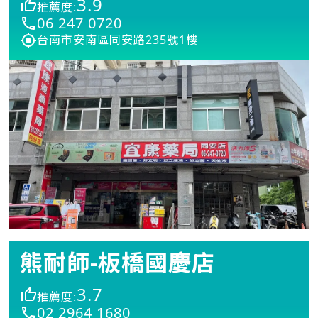
3.9
推薦度:
06 247 0720
台南市安南區同安路235號1樓
熊耐師-板橋國慶店
3.7
推薦度:
02 2964 1680