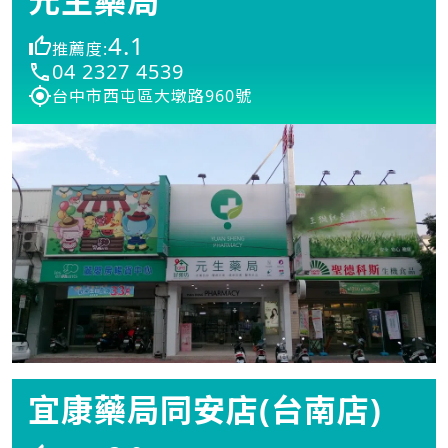
元生藥局
4.1
推薦度:
04 2327 4539
台中市西屯區大墩路960號
宜康藥局同安店(台南店)