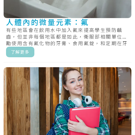
人體內的微量元素：氟
有些地區會在飲用水中加入氟來提高學生預防齲
齒，但並非每個地區都是如此，衛服部相關單位鼓
勵使用含有氟化物的牙膏、食用氟錠，和定期在牙
齒上塗.....
了解更多