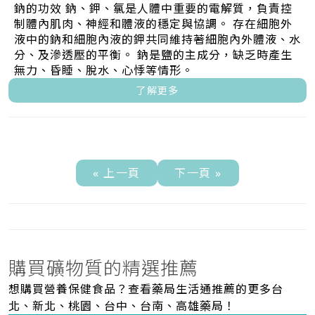
鈉的功效 鈉、鉀、氯是人體中重要的電解質，負責控
制體內肌肉、神經和體液的穩定與協調。 存在細胞外
液中的鈉和細胞內液的鉀共同維持著細胞內外體液、水
分、及滲透壓的平衡。 鈉是鹽的主成分，缺乏時產生
無力、昏睡、脫水、心悸等情形。
了解更多
« 上一頁
下一頁 »
購買礦物質的精選推薦
想購買營養保健食品？查看藥局生活通推薦的更多台
北、新北、桃園、台中、台南、高雄藥局！