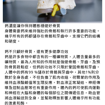
鈣濃度讓你保持體態穩健好骨質
身體需要鈣來維持強壯的骨骼和執行許多重要的功能。
幾乎所有的鈣都儲存在骨骼和牙齒中，支撐它們的結構
和硬度。
鈣不只顧好骨質，還有更多健康功效
鈣是許多食物中都含有的一種礦物質，人體含量最多的
礦物質，最為人所知的作用就是強健骨骼、牙齒，及預
防骨質疏鬆症，但鈣的功效不只限於鞏固骨骼和牙齒。
人體中的鈣有99 %儲存於骨骼與牙齒中，其他1%則分
散於全身各處，不但負擔了肌肉收縮、荷爾蒙的作用及
維持血液酸鹼值等生理反應，對血液正常凝結、神經傳
導及控制血壓等也有重要作用。體內的鈣可使肌肉運動
和神經在大腦和身體的每個部位之間傳遞信息，助血管
將血液輸送到全身，並幫助釋放影響人體幾乎所有功能
的激素和酶。