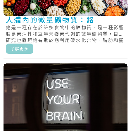
人體內的微量礦物質：鉻
鉻是一種存在於許多食物中的礦物質，是一種影響
胰島素活性和巨量營養素代謝的微量礦物質，目前
研究也發現鉻有助於您利用碳水化合物、脂肪和蛋
白質.....
了解更多