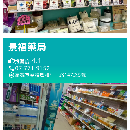
景福藥局
4.1
推薦度:
07 771 9152
高雄市苓雅區和平一路147之5號