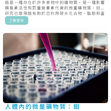
鉻是一種存在於許多食物中的礦物質，是一種影響
胰島素活性和巨量營養素代謝的微量礦物質，目前
研究也發現鉻有助於您利用碳水化合物、脂肪和蛋
白質.....
了解更多
人體內的微量礦物質：鉬