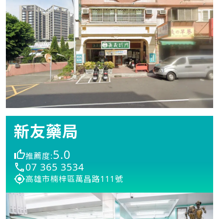
新友藥局
5.0
推薦度:
07 365 3534
高雄市楠梓區萬昌路111號