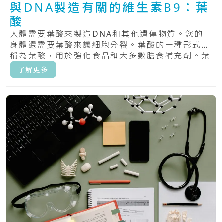
與DNA製造有關的維生素B9：葉
酸
人體需要葉酸來製造DNA和其他遺傳物質。您的
身體還需要葉酸來讓細胞分裂。葉酸的一種形式，
稱為葉酸，用於強化食品和大多數膳食補充劑。葉
酸，.....
了解更多