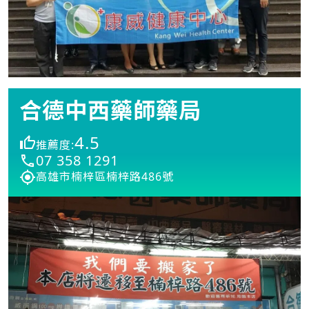
合德中西藥師藥局
4.5
推薦度:
07 358 1291
高雄市楠梓區楠梓路486號