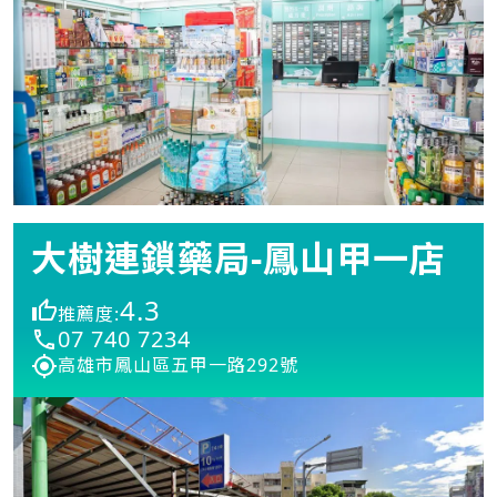
大樹連鎖藥局-鳳山甲一店
4.3
推薦度:
07 740 7234
高雄市鳳山區五甲一路292號