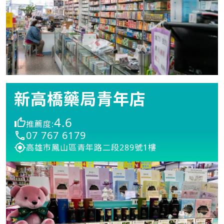
新高橋藥局青年店
4.6
推薦度:
07 767 6179
高雄市鳳山區青年路二段289號1樓