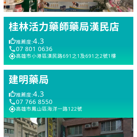
桂林活力藥師藥局漢民店
4.3
推薦度:
07 801 0636
高雄市小港區漢民路691之1及691之2號1樓
建明藥局
4.3
推薦度:
07 766 8550
高雄市鳳山區海洋一路122號