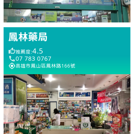
鳳林藥局
4.5
推薦度:
07 783 0767
高雄市鳳山區鳳林路166號