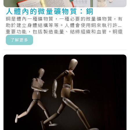
人體內的微量礦物質：銅
銅是體內一種礦物質，一種必要的微量礦物質，有
助於建立身體結構等等。人體會使用銅來執行許多
重要功能，包括製造能量、結締組織和血管。銅還
有助.....
了解更多