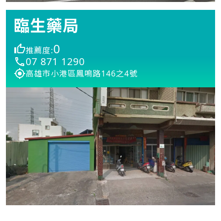
臨生藥局
0
推薦度:
07 871 1290
高雄市小港區鳳鳴路146之4號