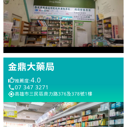
金鼎大藥局
4.0
推薦度:
07 347 3271
高雄市三民區鼎力路376及378號1樓