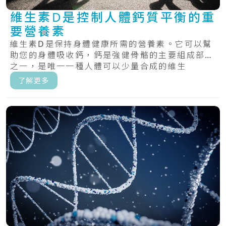
維生素D是控制人體鈣質平衡的重
要營養素
維生素D是保持身體健康所需的營養素。它可以幫
助您的身體吸收鈣，鈣是強健骨骼的主要組成部分
之一，是唯一一種人體可以少量合成的維生
素。.....
了解更多