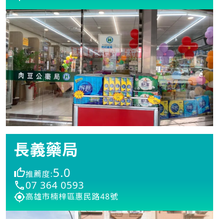
長義藥局
5.0
推薦度:
07 364 0593
高雄市楠梓區惠民路48號