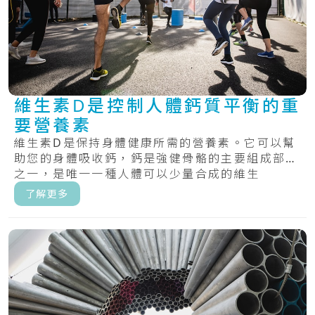
維生素D是控制人體鈣質平衡的重
要營養素
維生素D是保持身體健康所需的營養素。它可以幫
助您的身體吸收鈣，鈣是強健骨骼的主要組成部分
之一，是唯一一種人體可以少量合成的維生
素。.....
了解更多