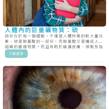
人體內的巨量礦物質：硫
硫存在於每一個細胞，不僅是人體所需的較大量元
素，硫是胺基酸的一部份，而胺基酸又是構成人體
組織的基礎物質。而且有助於維護皮膚、頭髮及指
甲的.....
了解更多