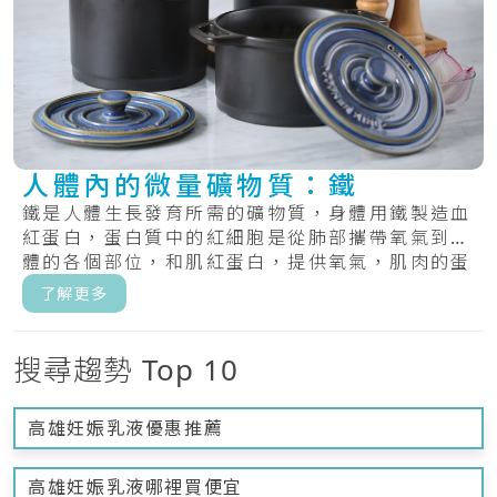
人體內的微量礦物質：鐵
鐵是人體生長發育所需的礦物質，身體用鐵製造血
紅蛋白，蛋白質中的紅細胞是從肺部攜帶氧氣到身
體的各個部位，和肌紅蛋白，提供氧氣，肌肉的蛋
白質.....
了解更多
搜尋趨勢 Top 10
高雄妊娠乳液優惠推薦
高雄妊娠乳液哪裡買便宜