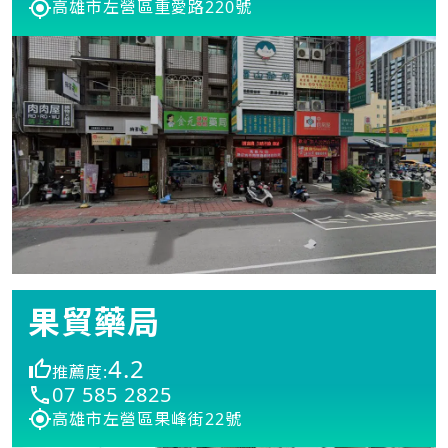
高雄市左營區重愛路220號
果貿藥局
4.2
推薦度:
07 585 2825
高雄市左營區果峰街22號