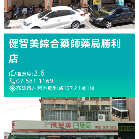
健智美綜合藥師藥局勝利
店
2.6
推薦度:
07 581 1169
高雄市左營區勝利路127之1號1樓