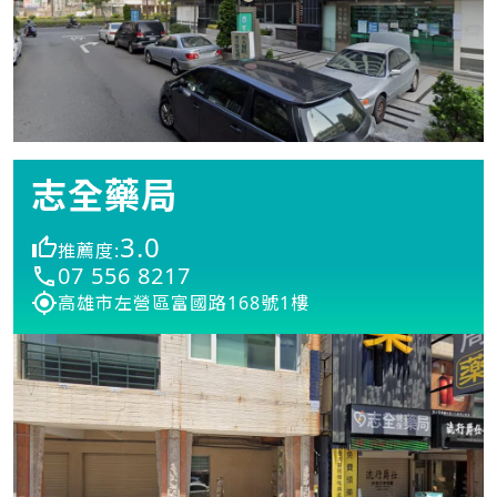
志全藥局
3.0
推薦度:
07 556 8217
高雄市左營區富國路168號1樓