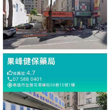
果峰健保藥局
4.7
推薦度:
07 588 0401
高雄市左營區果峰街50巷15號1樓