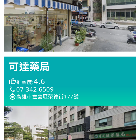
可達藥局
4.6
推薦度:
07 342 6509
高雄市左營區榮德街177號