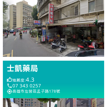
士凱藥局
4.3
推薦度:
07 343 0257
高雄市左營區孟子路178號