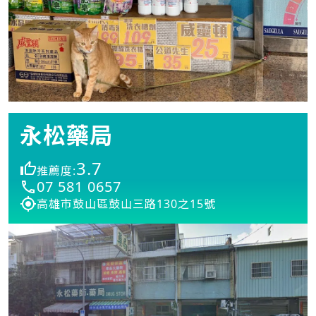
永松藥局
3.7
推薦度:
07 581 0657
高雄市鼓山區鼓山三路130之15號