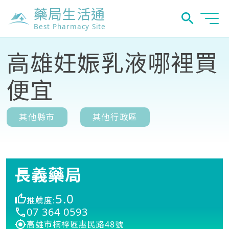
藥局生活通
Best Pharmacy Site
高雄妊娠乳液哪裡買
便宜
其他縣市
其他行政區
長義藥局
5.0
推薦度:
07 364 0593
高雄市楠梓區惠民路48號