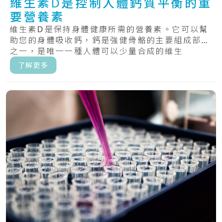
維生素D是控制人體鈣質平衡的重
要營養素
維生素D是保持身體健康所需的營養素。它可以幫
助您的身體吸收鈣，鈣是強健骨骼的主要組成部分
之一，是唯一一種人體可以少量合成的維生
素。.....
了解更多