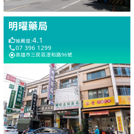
明曜藥局
4.1
推薦度:
07 396 1299
高雄市三民區澄和路96號