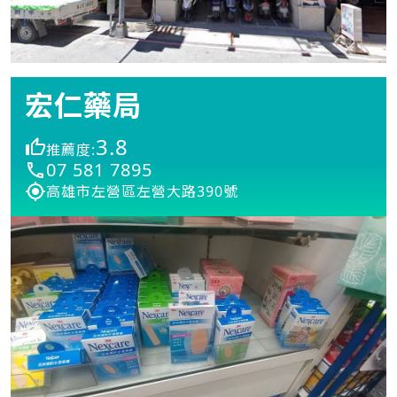
宏仁藥局
3.8
推薦度:
07 581 7895
高雄市左營區左營大路390號