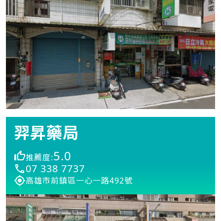
羿昇藥局
5.0
推薦度:
07 338 7737
高雄市前鎮區一心一路492號