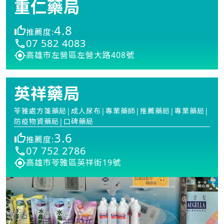
重仁藥局
4.8
推薦度:
07 582 4083
高雄市左營區左營大路408號
英祥藥局
苓雅處方箋藥局|成人尿布|專業藥師|推薦藥局|專業藥局|
防疫物資藥局|口碑藥局
3.6
推薦度:
07 752 2786
高雄市苓雅區英祥街19號