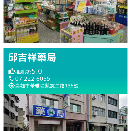
邱吉祥藥局
5.0
推薦度:
07 222 6055
高雄市苓雅區凱旋二路135號