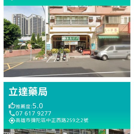
立達藥局
5.0
推薦度:
07 617 9277
高雄市彌陀區中正西路259之2號