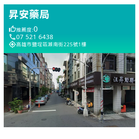
昇安藥局
0
推薦度:
07 521 6438
高雄市鹽埕區瀨南街225號1樓