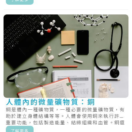
人體內的微量礦物質：銅
銅是體內一種礦物質，一種必要的微量礦物質，有
助於建立身體結構等等。人體會使用銅來執行許多
重要功能，包括製造能量、結締組織和血管。銅還
有助.....
了解更多