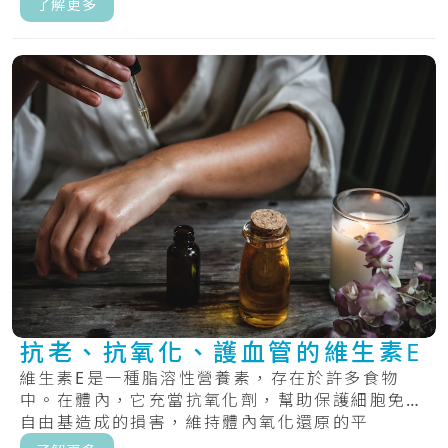
了解更多
抗老、抗氧化、護血管的維生素E
維生素E是一種脂溶性營養素，存在於許多食物
中。在體內，它充當抗氧化劑，幫助保護細胞免受
自由基造成的損害，維持體內氧化還原的平
衡。.....