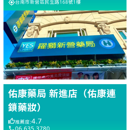
台南市新營區民生路168號1樓
佑康藥局 新進店（佑康連
鎖藥妝）
4.7
推薦度:
06 635 3780