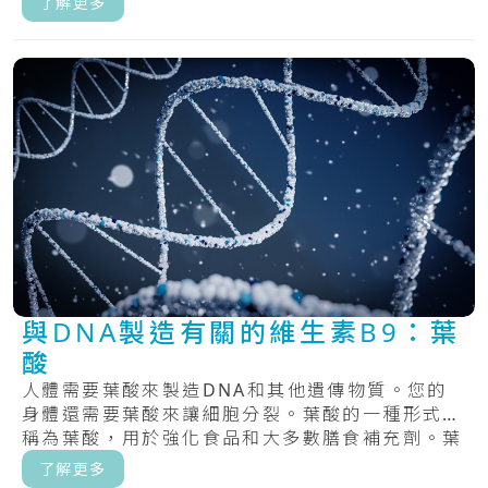
了解更多
與DNA製造有關的維生素B9：葉
酸
人體需要葉酸來製造DNA和其他遺傳物質。您的
身體還需要葉酸來讓細胞分裂。葉酸的一種形式，
稱為葉酸，用於強化食品和大多數膳食補充劑。葉
酸，.....
了解更多