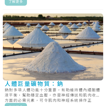
了解更多
人體巨量礦物質：鈉
鈉對多項人體功能十分重要，有助維持體內細胞體
液平衡，幫助穩定血壓，亦是神經傳送和肌肉收縮
方面的必需元素，可令肌肉和神經系統操作正
常。.....