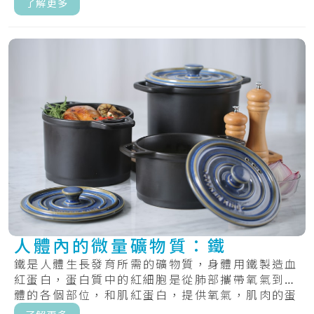
了解更多
人體內的微量礦物質：鐵
鐵是人體生長發育所需的礦物質，身體用鐵製造血
紅蛋白，蛋白質中的紅細胞是從肺部攜帶氧氣到身
體的各個部位，和肌紅蛋白，提供氧氣，肌肉的蛋
白質.....