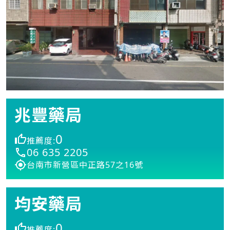
兆豐藥局
0
推薦度:
06 635 2205
台南市新營區中正路57之16號
均安藥局
0
推薦度: