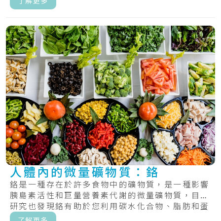
了解更多
人體內的微量礦物質：鉻
鉻是一種存在於許多食物中的礦物質，是一種影響
胰島素活性和巨量營養素代謝的微量礦物質，目前
研究也發現鉻有助於您利用碳水化合物、脂肪和蛋
白質.....
了解更多