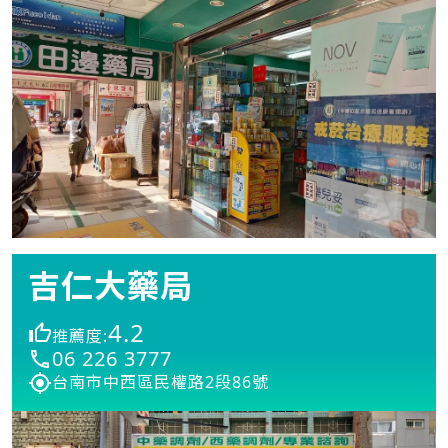
吉仁大藥局
4.2
推薦度:
06 226 3777
台南市中西區民權路2段86號