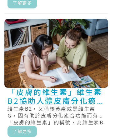
唯一一種人體可以少量合成的維生
了解更多
素。.....
「皮膚的維生素」維生素
B2協助人體皮膚分化癒
合
維生素B2，又稱核黃素或是維生素
G，因有助於皮膚分化癒合功能而有
「皮膚的維生素」的稱號，為維生素B
群中的一員。維生素B2屬於一種水溶
了解更多
性維.....