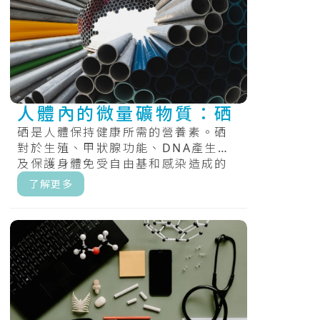
人體內的微量礦物質：硒
硒是人體保持健康所需的營養素。硒
對於生殖、甲狀腺功能、DNA產生以
及保護身體免受自由基和感染造成的
損害很重要。.....
了解更多