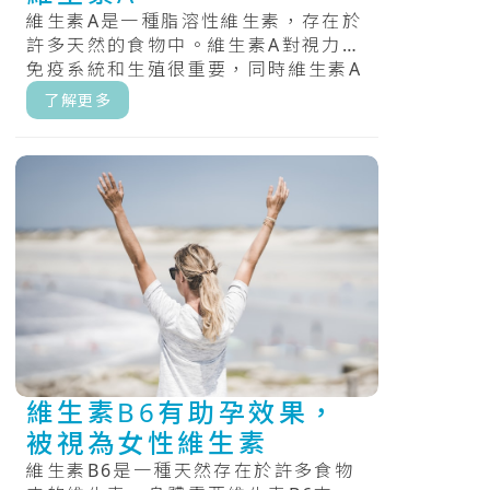
維生素A是一種脂溶性維生素，存在於
許多天然的食物中。維生素A對視力、
免疫系統和生殖很重要，同時維生素A
還有助於心臟、肺、腎臟和其他器官
了解更多
正.....
維生素B6有助孕效果，
被視為女性維生素
維生素B6是一種天然存在於許多食物