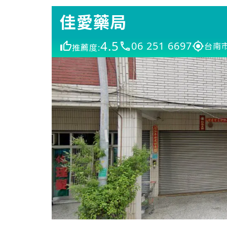
佳愛藥局
4.5
06 251 6697
台南
推薦度: