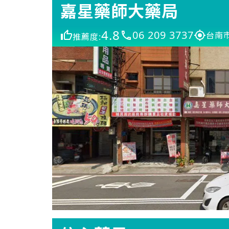
嘉星藥師大藥局
4.8
06 209 3737
台南市
推薦度: