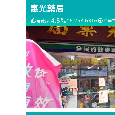
惠光藥局
4.5
06 258 6316
台南
推薦度: