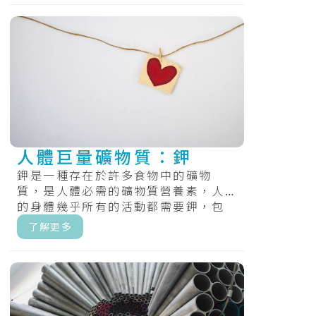
人體巨量礦物質：鉀
鉀是一種存在於許多食物中的礦物
質，是人體必需的礦物質營養素，人
的身體幾乎所有的活動都需要鉀，包
括正常的腎臟和心臟功能、肌肉收縮
了解更多
和神經傳遞...