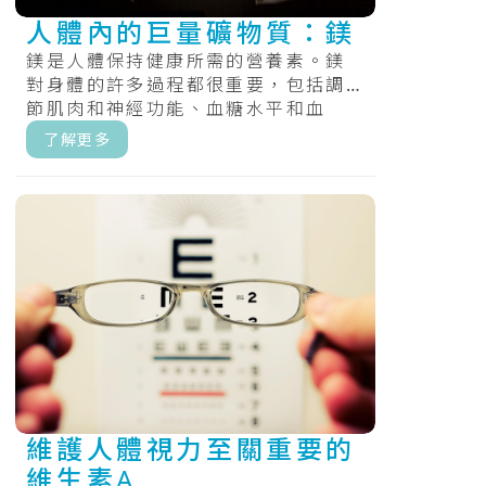
人體內的巨量礦物質：鎂
鎂是人體保持健康所需的營養素。鎂
對身體的許多過程都很重要，包括調
節肌肉和神經功能、血糖水平和血
壓，以及製造蛋白質、骨骼和
了解更多
DNA。.....
維護人體視力至關重要的
維生素A