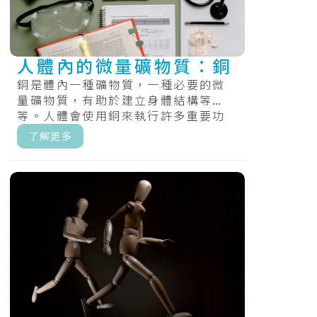
人體內的微量礦物質：銅
銅是體內一種礦物質，一種必要的微
量礦物質，有助於建立身體結構等
等。人體會使用銅來執行許多重要功
能，包括製造能量、結締組織和血
了解更多
管。銅還有助.....