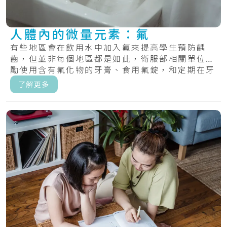
人體內的微量元素：氟
有些地區會在飲用水中加入氟來提高學生預防齲
齒，但並非每個地區都是如此，衛服部相關單位鼓
勵使用含有氟化物的牙膏、食用氟錠，和定期在牙
齒上塗.....
了解更多