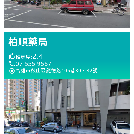
柏順藥局
2.4
推薦度:
07 555 9567
高雄市鼓山區龍德路106巷30、32號