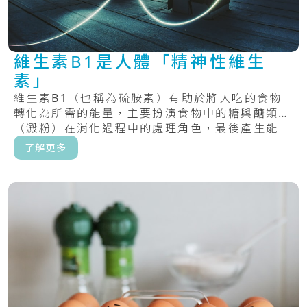
維生素B1是人體「精神性維生
素」
維生素B1（也稱為硫胺素）有助於將人吃的食物
轉化為所需的能量，主要扮演食物中的糖與醣類
（澱粉）在消化過程中的處理角色，最後產生能
量。.....
了解更多