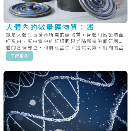
人體內的微量礦物質：鐵
鐵是人體生長發育所需的礦物質，身體用鐵製造血
紅蛋白，蛋白質中的紅細胞是從肺部攜帶氧氣到身
體的各個部位，和肌紅蛋白，提供氧氣，肌肉的蛋
白質.....
了解更多