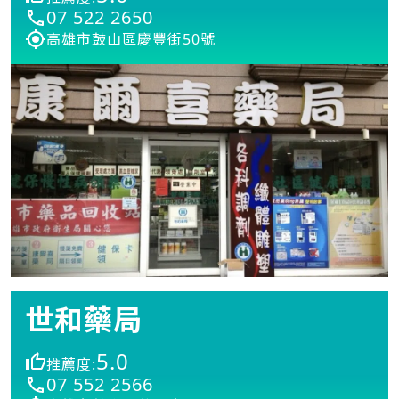
07 522 2650
高雄市鼓山區慶豐街50號
世和藥局
5.0
推薦度:
07 552 2566