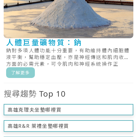
人體巨量礦物質：鈉
鈉對多項人體功能十分重要，有助維持體內細胞體
液平衡，幫助穩定血壓，亦是神經傳送和肌肉收縮
方面的必需元素，可令肌肉和神經系統操作正
常。.....
了解更多
搜尋趨勢 Top 10
高雄克理夫坐墊哪裡買
高雄R&R 萊禮坐墊哪裡買