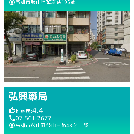
高雄市鼓山區華夏路195號
弘興藥局
4.4
推薦度:
07 561 2677
高雄市鼓山區鼓山三路48之11號