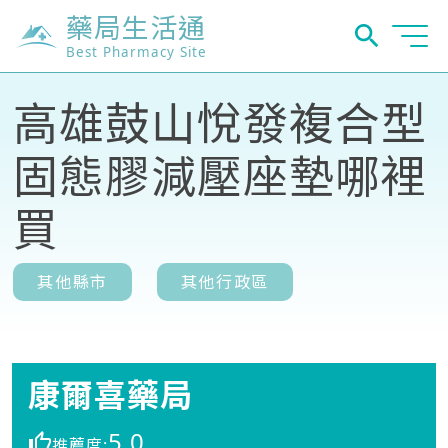
藥局生活通
Best Pharmacy Site
高雄鼓山悅發複合型
固態膠減壓座墊哪裡
買
其他縣市
其他行政區
康爾喜藥局
5.0
推薦度: