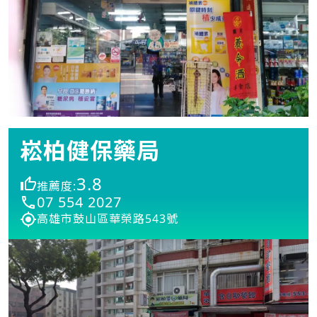
崧柏健保藥局
3.8
推薦度:
07 554 2027
高雄市鼓山區華榮路543號