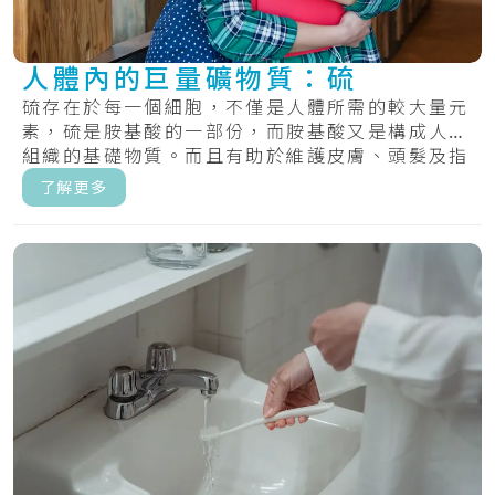
人體內的巨量礦物質：硫
硫存在於每一個細胞，不僅是人體所需的較大量元
素，硫是胺基酸的一部份，而胺基酸又是構成人體
組織的基礎物質。而且有助於維護皮膚、頭髮及指
甲的.....
了解更多