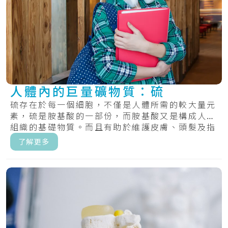
人體內的巨量礦物質：硫
硫存在於每一個細胞，不僅是人體所需的較大量元
素，硫是胺基酸的一部份，而胺基酸又是構成人體
組織的基礎物質。而且有助於維護皮膚、頭髮及指
甲的.....
了解更多