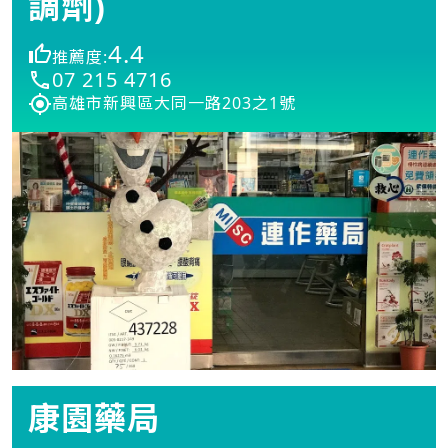
調劑)
4.4
推薦度:
07 215 4716
高雄市新興區大同一路203之1號
康園藥局