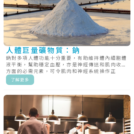
人體巨量礦物質：鈉
鈉對多項人體功能十分重要，有助維持體內細胞體
液平衡，幫助穩定血壓，亦是神經傳送和肌肉收縮
方面的必需元素，可令肌肉和神經系統操作正
常。.....
了解更多