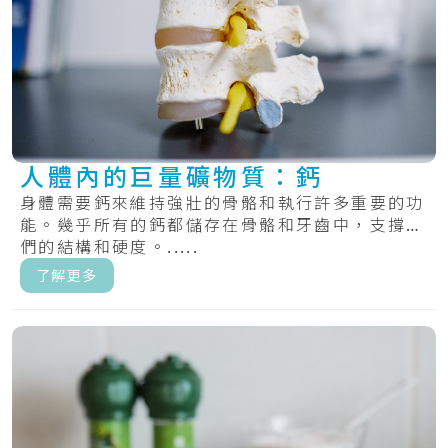
人體內的巨量礦物質：鈣
身體需要鈣來維持強壯的骨骼和執行許多重要的功
能。幾乎所有的鈣都儲存在骨骼和牙齒中，支撐它
們的結構和硬度。.....
了解更多