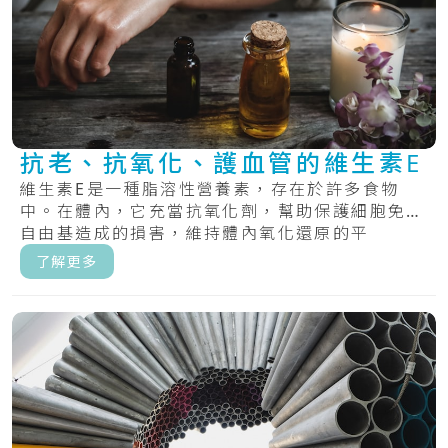
抗老、抗氧化、護血管的維生素E
維生素E是一種脂溶性營養素，存在於許多食物
中。在體內，它充當抗氧化劑，幫助保護細胞免受
自由基造成的損害，維持體內氧化還原的平
衡。.....
了解更多