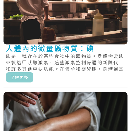
人體內的微量礦物質：碘
碘是一種存在於某些食物中的礦物質。身體需要碘
來製造甲狀腺激素。這些激素控制身體的新陳代謝
和許多其他重要功能。在懷孕和嬰兒期，身體還需
要甲.....
了解更多