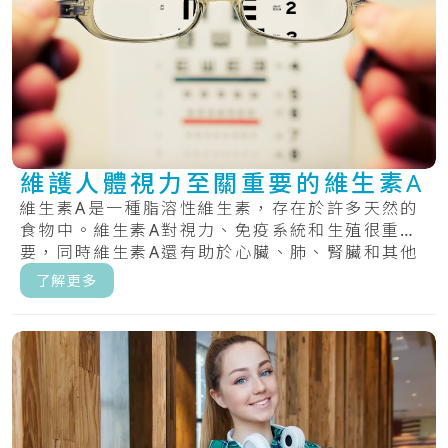
維護人體視力至關重要的維生素A
維生素A是一種脂溶性維生素，存在於許多天然的
食物中。維生素A對視力、免疫系統和生殖很重
要，同時維生素A還有助於心臟、肺、腎臟和其他
器官正.....
了解更多