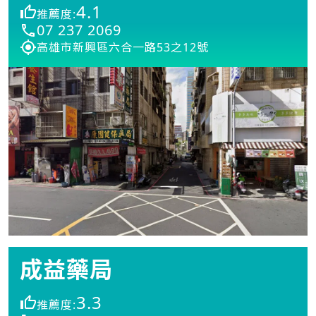
4.1
推薦度:
07 237 2069
高雄市新興區六合一路53之12號
成益藥局
3.3
推薦度: