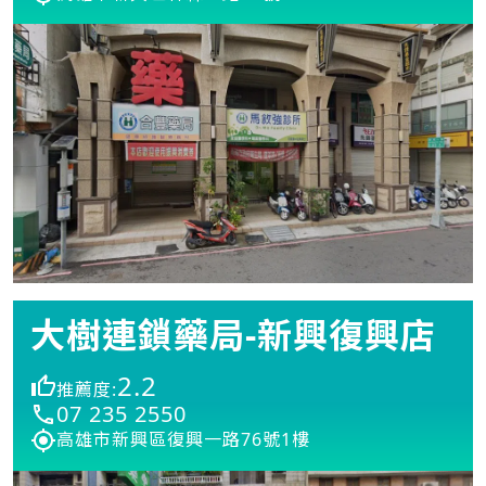
大樹連鎖藥局-新興復興店
2.2
推薦度:
07 235 2550
高雄市新興區復興一路76號1樓