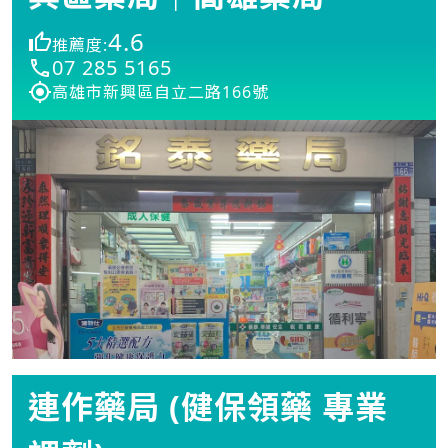
4.6
推薦度:
07 285 5165
高雄市新興區自立二路166號
連作藥局 (健保領藥 專業