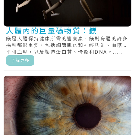
人體內的巨量礦物質：鎂
鎂是人體保持健康所需的營養素。鎂對身體的許多
過程都很重要，包括調節肌肉和神經功能、血糖水
平和血壓，以及製造蛋白質、骨骼和DNA。.....
了解更多