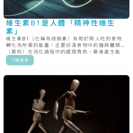
維生素B1是人體「精神性維生
素」
維生素B1（也稱為硫胺素）有助於將人吃的食物
轉化為所需的能量，主要扮演食物中的糖與醣類
（澱粉）在消化過程中的處理角色，最後產生能
量。.....
了解更多