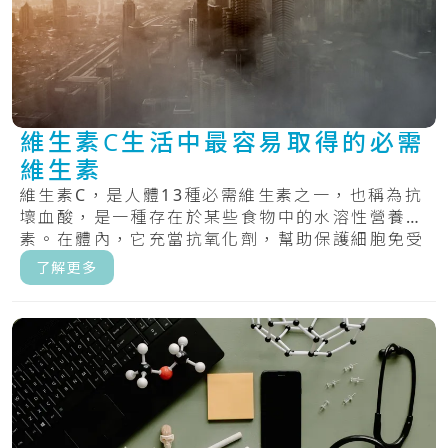
維生素C生活中最容易取得的必需
維生素
維生素C，是人體13種必需維生素之一，也稱為抗
壞血酸，是一種存在於某些食物中的水溶性營養
素。在體內，它充當抗氧化劑，幫助保護細胞免受
自由.....
了解更多