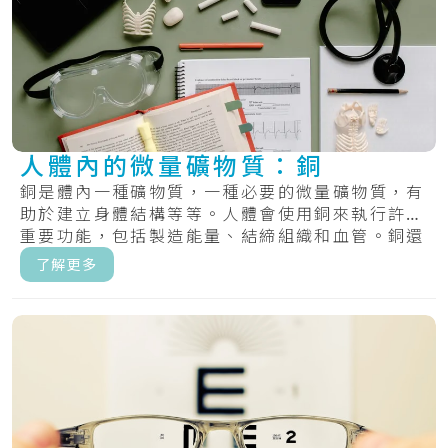
人體內的微量礦物質：銅
銅是體內一種礦物質，一種必要的微量礦物質，有
助於建立身體結構等等。人體會使用銅來執行許多
重要功能，包括製造能量、結締組織和血管。銅還
有助.....
了解更多