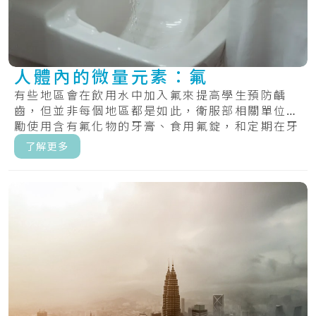
人體內的微量元素：氟
有些地區會在飲用水中加入氟來提高學生預防齲
齒，但並非每個地區都是如此，衛服部相關單位鼓
勵使用含有氟化物的牙膏、食用氟錠，和定期在牙
齒上塗.....
了解更多