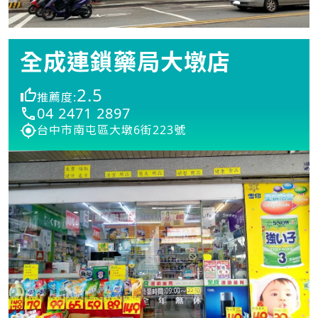
全成連鎖藥局大墩店
2.5
推薦度:
04 2471 2897
台中市南屯區大墩6街223號