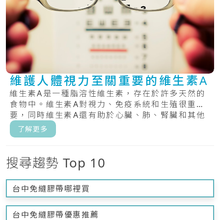
維護人體視力至關重要的維生素A
維生素A是一種脂溶性維生素，存在於許多天然的
食物中。維生素A對視力、免疫系統和生殖很重
要，同時維生素A還有助於心臟、肺、腎臟和其他
器官正.....
了解更多
搜尋趨勢 Top 10
台中免縫膠帶哪裡買
台中免縫膠帶優惠推薦