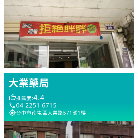
大業藥局
4.4
推薦度:
04 2251 6715
台中市南屯區大業路571號1樓