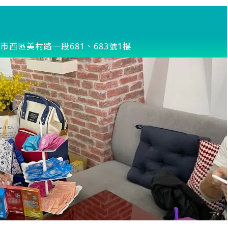
市西區美村路一段681、683號1樓