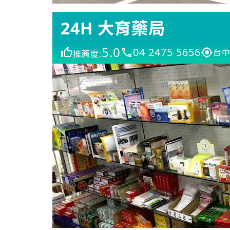
24H 大育藥局
5.0
04 2475 5656
台中
推薦度: