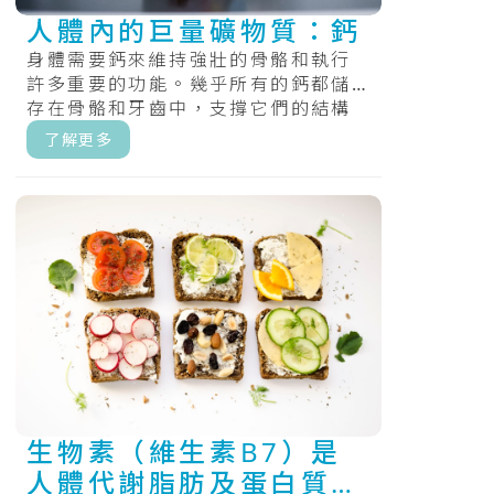
人體內的巨量礦物質：鈣
身體需要鈣來維持強壯的骨骼和執行
許多重要的功能。幾乎所有的鈣都儲
存在骨骼和牙齒中，支撐它們的結構
和硬度。.....
了解更多
生物素（維生素B7）是
人體代謝脂肪及蛋白質不