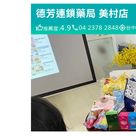
德芳連鎖藥局 美村店
4.9
04 2378 2848
台中
推薦度: