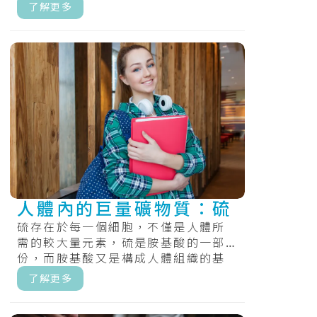
維生素B6還參與懷孕和嬰兒期的
了解更多
大.....
人體內的巨量礦物質：硫
硫存在於每一個細胞，不僅是人體所
需的較大量元素，硫是胺基酸的一部
份，而胺基酸又是構成人體組織的基
礎物質。而且有助於維護皮膚、頭髮
了解更多
及指甲的.....