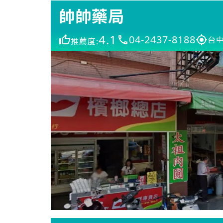
帥帥藥局
4.1
04-2437-8188
台中
推薦度: