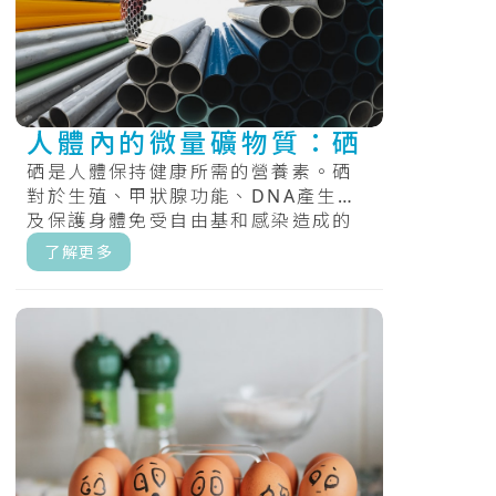
人體內的微量礦物質：硒
硒是人體保持健康所需的營養素。硒
對於生殖、甲狀腺功能、DNA產生以
及保護身體免受自由基和感染造成的
損害很重要。.....
了解更多