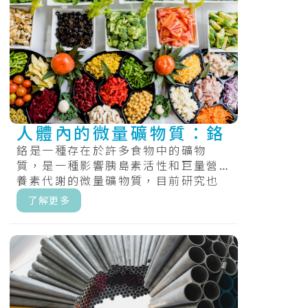
人體內的微量礦物質：鉻
鉻是一種存在於許多食物中的礦物
質，是一種影響胰島素活性和巨量營
養素代謝的微量礦物質，目前研究也
發現鉻有助於您利用碳水化合物、脂
了解更多
肪和蛋白質.....