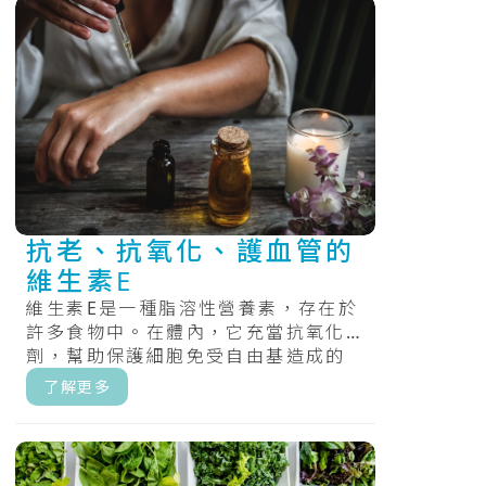
抗老、抗氧化、護血管的
維生素E
維生素E是一種脂溶性營養素，存在於
許多食物中。在體內，它充當抗氧化
劑，幫助保護細胞免受自由基造成的
損害，維持體內氧化還原的平衡。.....
了解更多