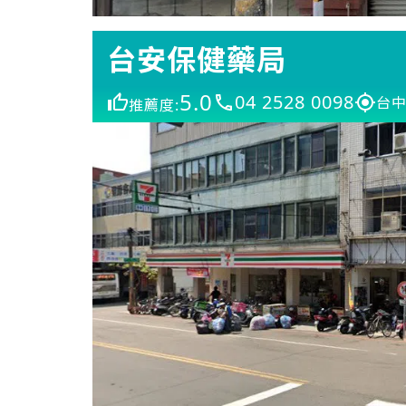
台安保健藥局
5.0
04 2528 0098
台中
推薦度: