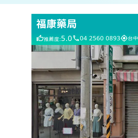
福康藥局
5.0
04 2560 0893
台中
推薦度: