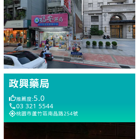
政興藥局
5.0
推薦度:
03 321 5544
桃園市蘆竹區南昌路254號