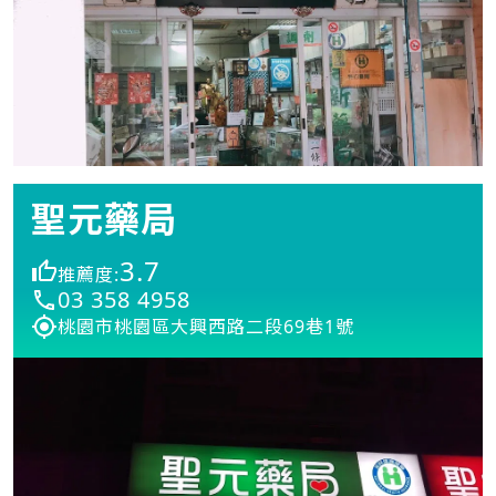
聖元藥局
3.7
推薦度:
03 358 4958
桃園市桃園區大興西路二段69巷1號