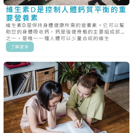
維生素D是控制人體鈣質平衡的重
要營養素
維生素D是保持身體健康所需的營養素。它可以幫
助您的身體吸收鈣，鈣是強健骨骼的主要組成部分
之一，是唯一一種人體可以少量合成的維生
素。.....
了解更多