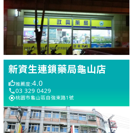
新資生連鎖藥局龜山店
4.0
推薦度:
03 329 0429
桃園市龜山區自強東路1號