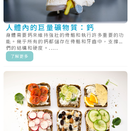
人體內的巨量礦物質：鈣
身體需要鈣來維持強壯的骨骼和執行許多重要的功
能。幾乎所有的鈣都儲存在骨骼和牙齒中，支撐它
們的結構和硬度。.....
了解更多