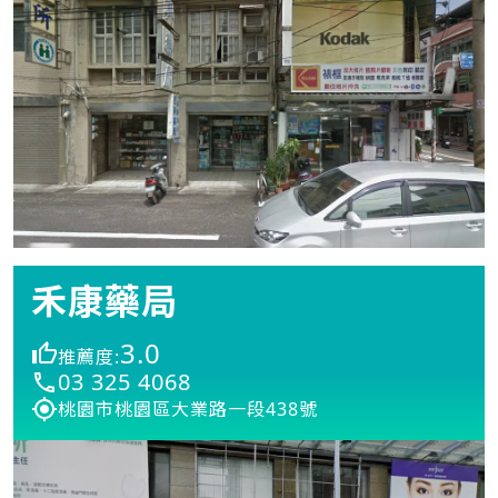
禾康藥局
3.0
推薦度:
03 325 4068
桃園市桃園區大業路一段438號