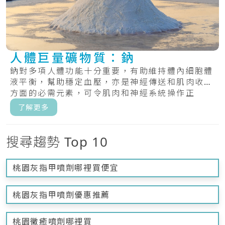
人體巨量礦物質：鈉
鈉對多項人體功能十分重要，有助維持體內細胞體
液平衡，幫助穩定血壓，亦是神經傳送和肌肉收縮
方面的必需元素，可令肌肉和神經系統操作正
常。.....
了解更多
搜尋趨勢 Top 10
桃園灰指甲噴劑哪裡買便宜
桃園灰指甲噴劑優惠推薦
桃園黴癒噴劑哪裡買