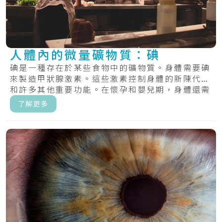
人體內的微量礦物質：碘
碘是一種存在於某些食物中的礦物質。身體需要碘
來製造甲狀腺激素。這些激素控制身體的新陳代謝
和許多其他重要功能。在懷孕和嬰兒期，身體還需
要甲.....
了解更多