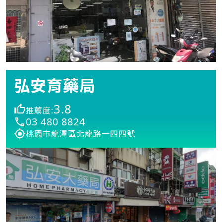
弘安育藥局
3.8
推薦度:
03 480 8824
桃園市龍潭區北龍路一四四號