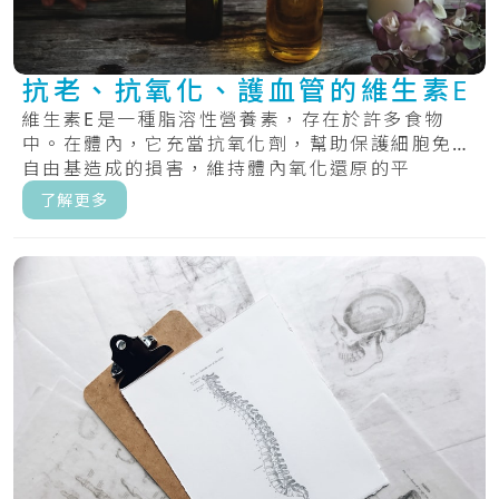
抗老、抗氧化、護血管的維生素E
維生素E是一種脂溶性營養素，存在於許多食物
中。在體內，它充當抗氧化劑，幫助保護細胞免受
自由基造成的損害，維持體內氧化還原的平
衡。.....
了解更多