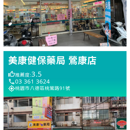
美康健保藥局 鶯康店
3.5
推薦度:
03 361 3624
桃園市八德區桃鶯路91號