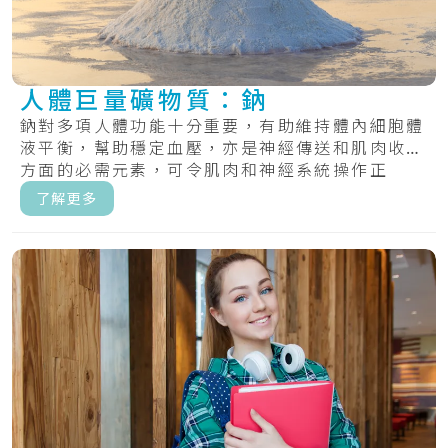
人體巨量礦物質：鈉
鈉對多項人體功能十分重要，有助維持體內細胞體
液平衡，幫助穩定血壓，亦是神經傳送和肌肉收縮
方面的必需元素，可令肌肉和神經系統操作正
常。.....
了解更多