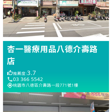
杏一醫療用品八德介壽路
店
3.7
推薦度:
03 366 5542
桃園市八德區介壽路一段771號1樓