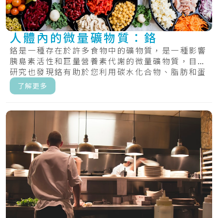
人體內的微量礦物質：鉻
鉻是一種存在於許多食物中的礦物質，是一種影響
胰島素活性和巨量營養素代謝的微量礦物質，目前
研究也發現鉻有助於您利用碳水化合物、脂肪和蛋
白質.....
了解更多