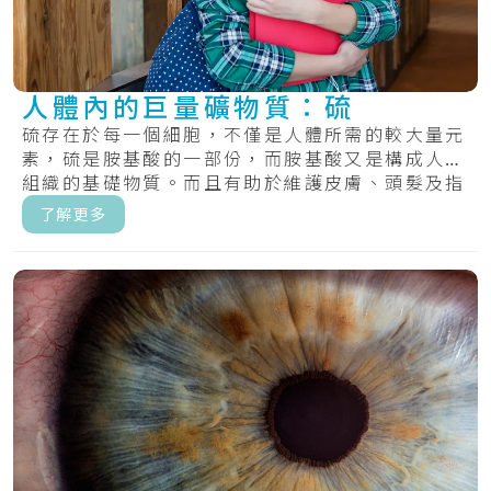
人體內的巨量礦物質：硫
硫存在於每一個細胞，不僅是人體所需的較大量元
素，硫是胺基酸的一部份，而胺基酸又是構成人體
組織的基礎物質。而且有助於維護皮膚、頭髮及指
甲的.....
了解更多