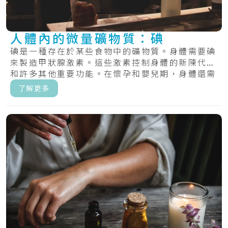
人體內的微量礦物質：碘
碘是一種存在於某些食物中的礦物質。身體需要碘
來製造甲狀腺激素。這些激素控制身體的新陳代謝
和許多其他重要功能。在懷孕和嬰兒期，身體還需
要甲.....
了解更多