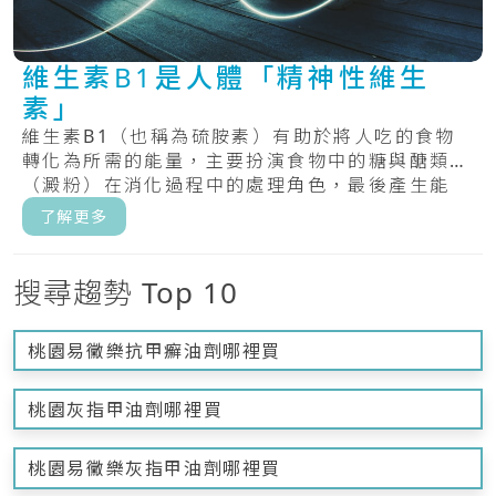
維生素B1是人體「精神性維生
素」
維生素B1（也稱為硫胺素）有助於將人吃的食物
轉化為所需的能量，主要扮演食物中的糖與醣類
（澱粉）在消化過程中的處理角色，最後產生能
量。.....
了解更多
搜尋趨勢 Top 10
桃園易黴樂抗甲癬油劑哪裡買
桃園灰指甲油劑哪裡買
桃園易黴樂灰指甲油劑哪裡買