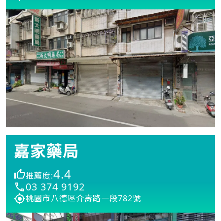
嘉家藥局
4.4
推薦度:
03 374 9192
桃園市八德區介壽路一段782號