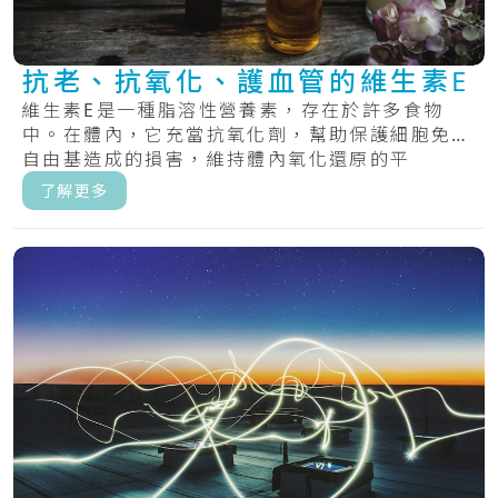
抗老、抗氧化、護血管的維生素E
維生素E是一種脂溶性營養素，存在於許多食物
中。在體內，它充當抗氧化劑，幫助保護細胞免受
自由基造成的損害，維持體內氧化還原的平
衡。.....
了解更多