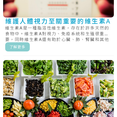
維護人體視力至關重要的維生素A
維生素A是一種脂溶性維生素，存在於許多天然的
食物中。維生素A對視力、免疫系統和生殖很重
要，同時維生素A還有助於心臟、肺、腎臟和其他
器官正.....
了解更多