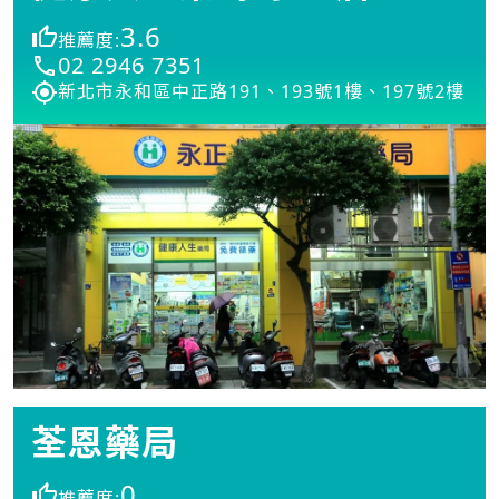
3.6
推薦度:
02 2946 7351
新北市永和區中正路191、193號1樓、197號2樓
荃恩藥局
0
推薦度: