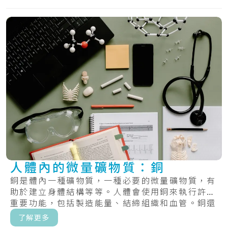
人體內的微量礦物質：銅
銅是體內一種礦物質，一種必要的微量礦物質，有
助於建立身體結構等等。人體會使用銅來執行許多
重要功能，包括製造能量、結締組織和血管。銅還
有助.....
了解更多