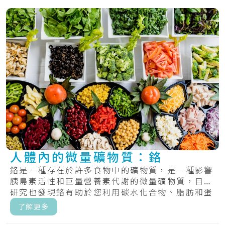
人體內的微量礦物質：鉻
鉻是一種存在於許多食物中的礦物質，是一種影響
胰島素活性和巨量營養素代謝的微量礦物質，目前
研究也發現鉻有助於您利用碳水化合物、脂肪和蛋
白質.....
了解更多