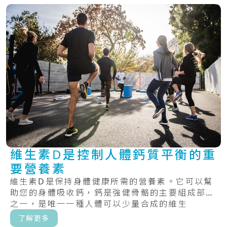
維生素D是控制人體鈣質平衡的重
要營養素
維生素D是保持身體健康所需的營養素。它可以幫
助您的身體吸收鈣，鈣是強健骨骼的主要組成部分
之一，是唯一一種人體可以少量合成的維生
素。.....
了解更多