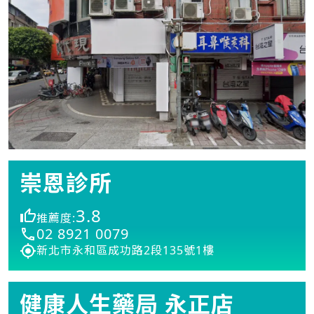
崇恩診所
3.8
推薦度:
02 8921 0079
新北市永和區成功路2段135號1樓
健康人生藥局 永正店