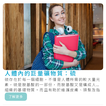
人體內的巨量礦物質：硫
硫存在於每一個細胞，不僅是人體所需的較大量元
素，硫是胺基酸的一部份，而胺基酸又是構成人體
組織的基礎物質。而且有助於維護皮膚、頭髮及指
甲的.....
了解更多