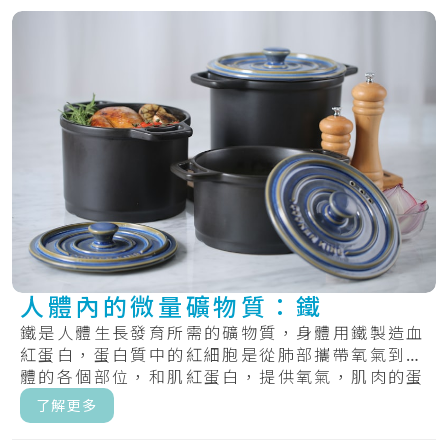
人體內的微量礦物質：鐵
鐵是人體生長發育所需的礦物質，身體用鐵製造血
紅蛋白，蛋白質中的紅細胞是從肺部攜帶氧氣到身
體的各個部位，和肌紅蛋白，提供氧氣，肌肉的蛋
白質.....
了解更多