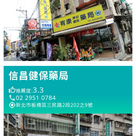
信昌健保藥局
3.3
推薦度:
02 2951 0784
新北市板橋區三民路2段202之9號