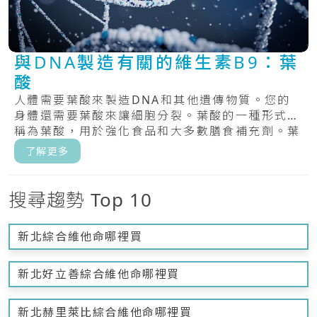
與DNA製造有關的維生素B9：葉
酸
人體需要葉酸來製造DNA和其他遺傳物質。您的
身體還需要葉酸來讓細胞分裂。葉酸的一種形式，
稱為葉酸，用於強化食品和大多數膳食補充劑。葉
酸，.....
了解更多
搜尋趨勢 Top 10
新北綜合維他命哪裡買
新北好立善綜合維他命哪裡買
新北赫里萊比綜合維他命哪裡買