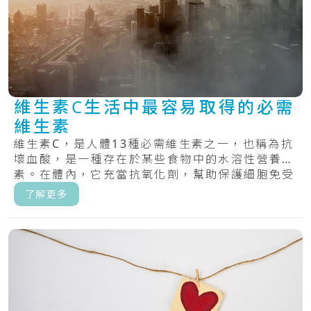
維生素C生活中最容易取得的必需
維生素
維生素C，是人體13種必需維生素之一，也稱為抗
壞血酸，是一種存在於某些食物中的水溶性營養
素。在體內，它充當抗氧化劑，幫助保護細胞免受
自由.....
了解更多