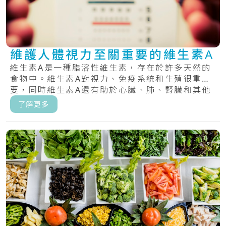
維護人體視力至關重要的維生素A
維生素A是一種脂溶性維生素，存在於許多天然的
食物中。維生素A對視力、免疫系統和生殖很重
要，同時維生素A還有助於心臟、肺、腎臟和其他
器官正.....
了解更多