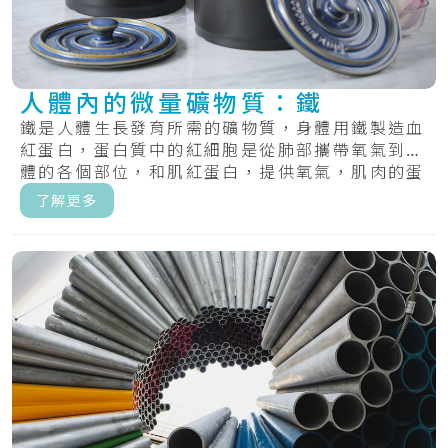
人體內的微量礦物質：鐵
鐵是人體生長發育所需的礦物質，身體用鐵製造血
紅蛋白，蛋白質中的紅細胞是從肺部攜帶氧氣到身
體的各個部位，和肌紅蛋白，提供氧氣，肌肉的蛋
白質.....
了解更多