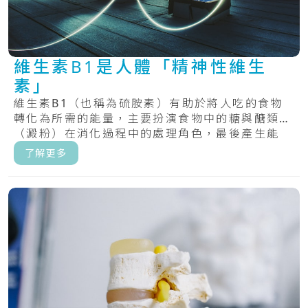
維生素B1是人體「精神性維生
素」
維生素B1（也稱為硫胺素）有助於將人吃的食物
轉化為所需的能量，主要扮演食物中的糖與醣類
（澱粉）在消化過程中的處理角色，最後產生能
量。.....
了解更多