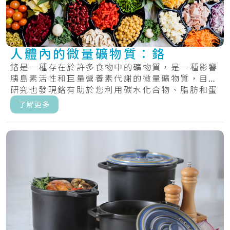
人體內的微量礦物質：鉻
鉻是一種存在於許多食物中的礦物質，是一種影響
胰島素活性和巨量營養素代謝的微量礦物質，目前
研究也發現鉻有助於您利用碳水化合物、脂肪和蛋
白質.....
了解更多