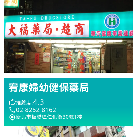
宥康婦幼健保藥局
4.3
推薦度:
02 8252 8162
新北市板橋區仁化街30號1樓