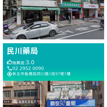
民川藥局
3.0
推薦度:
02 2952 0090
新北市板橋區四川路1段97號1樓