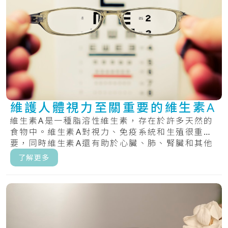
維護人體視力至關重要的維生素A
維生素A是一種脂溶性維生素，存在於許多天然的
食物中。維生素A對視力、免疫系統和生殖很重
要，同時維生素A還有助於心臟、肺、腎臟和其他
器官正.....
了解更多