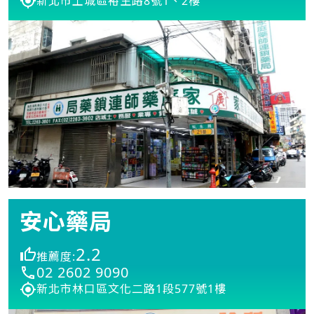
新北市土城區裕生路8號1、2樓
安心藥局
2.2
推薦度:
02 2602 9090
新北市林口區文化二路1段577號1樓