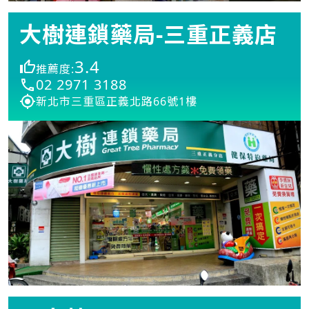
大樹連鎖藥局-三重正義店
3.4
推薦度:
02 2971 3188
新北市三重區正義北路66號1樓