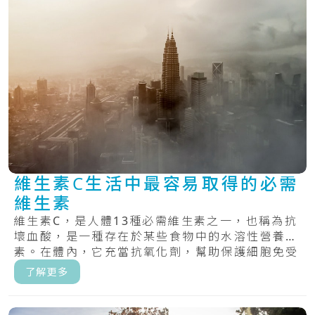
維生素C生活中最容易取得的必需
維生素
維生素C，是人體13種必需維生素之一，也稱為抗
壞血酸，是一種存在於某些食物中的水溶性營養
素。在體內，它充當抗氧化劑，幫助保護細胞免受
自由.....
了解更多