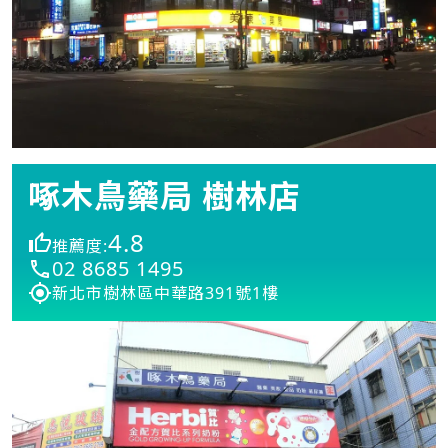
啄木鳥藥局 樹林店
4.8
推薦度:
02 8685 1495
新北市樹林區中華路391號1樓