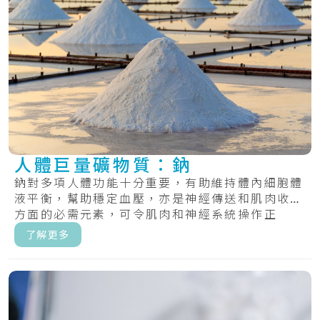
人體巨量礦物質：鈉
鈉對多項人體功能十分重要，有助維持體內細胞體
液平衡，幫助穩定血壓，亦是神經傳送和肌肉收縮
方面的必需元素，可令肌肉和神經系統操作正
常。.....
了解更多