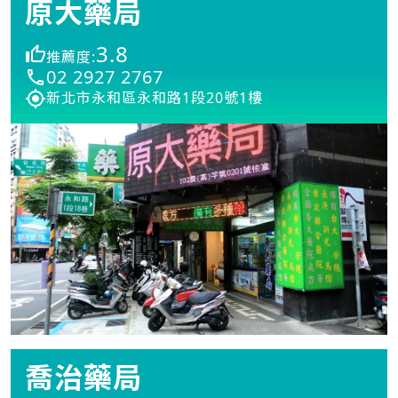
原大藥局
3.8
推薦度:
02 2927 2767
新北市永和區永和路1段20號1樓
喬治藥局