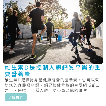
維生素D是控制人體鈣質平衡的重
要營養素
維生素D是保持身體健康所需的營養素。它可以幫
助您的身體吸收鈣，鈣是強健骨骼的主要組成部分
之一，是唯一一種人體可以少量合成的維生
素。.....
了解更多