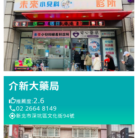
介新大藥局
2.6
推薦度:
02 2664 8149
新北市深坑區文化街94號