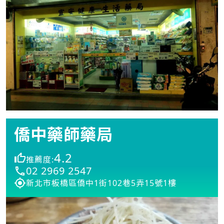
僑中藥師藥局
4.2
推薦度:
02 2969 2547
新北市板橋區僑中1街102巷5弄15號1樓