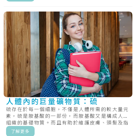
人體內的巨量礦物質：硫
硫存在於每一個細胞，不僅是人體所需的較大量元
素，硫是胺基酸的一部份，而胺基酸又是構成人體
組織的基礎物質。而且有助於維護皮膚、頭髮及指
甲的.....
了解更多