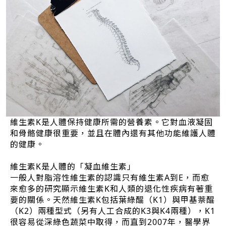
維生素K是人體保持健康所需的營養素。它對血液凝固
和骨骼健康很重要，並且在體內還有其他功能維護人體
的健康。
維生素K是人體的「凝血維生素」
一般人對脂溶性維生素的認識只有維生素A到E，而愈
來愈多的研究顯示維生素K和人類的退化性疾病有著重
要的關係。天然維生素K包括葉綠醌（K1）與甲基萘醌
（K2）兩種型式（另有人工合成的K3與K4兩種），K1
很容易從深綠色蔬菜中取得，而直到2007年，醫學界