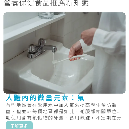
營養保健食品推薦新知識
人體內的微量元素：氟
有些地區會在飲用水中加入氟來提高學生預防齲
齒，但並非每個地區都是如此，衛服部相關單位鼓
勵使用含有氟化物的牙膏、食用氟錠，和定期在牙
齒上塗.....
了解更多