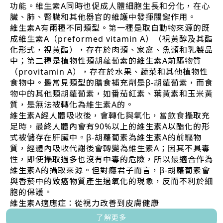
功能。維生素A同時也促成人體細胞生長和分化，在心
臟、肺、腎臟和其他器官的維護中發揮關鍵作用。
維生素A有兩種不同類型。第一種是取自動物來源的既
成維生素A（preformed vitamin A）（視黃醇及其酯
化形式，視黃酯），存在於肉類、家禽、魚類和乳製品
中；第二種是植物性類胡蘿蔔素的維生素A前驅物質
（provitamin A），存在於水果、蔬菜和其他植物性
食物中。最常見類型的膳食補充劑是β-胡蘿蔔素，而食
物中的其他類胡蘿蔔素，如番茄紅素、葉黃素和玉米黃
質，是無法被轉化為維生素A的。
維生素A經人體吸收後，會轉化與氧化，當飲食攝取充
足時，最終人體內會有90%以上的維生素A以酯化的形
式被儲存在肝臟中。β-胡蘿蔔素為維生素A的前驅物
質，經體內吸收代謝後會轉變為維生素A；因其不具毒
性，即使攝取過多也沒有中毒的危險，所以最適合作為
維生素A的攝取來源。但對癮君子而言，β-胡蘿蔔素會
與香菸中的致癌物質產生過氧化的現象，反而不利於細
胞的保護。
維生素A適應症：從視力改善到皮膚健康
了解更多