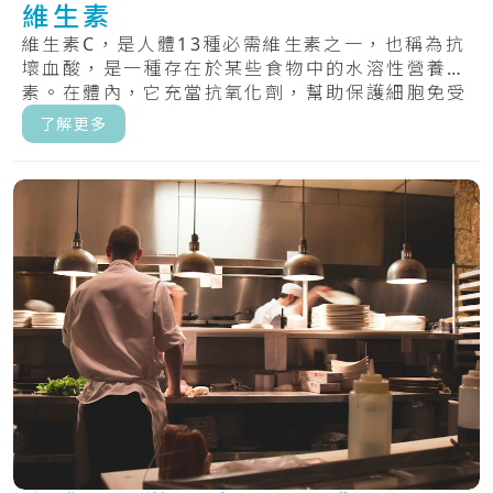
維生素
維生素C，是人體13種必需維生素之一，也稱為抗
壞血酸，是一種存在於某些食物中的水溶性營養
素。在體內，它充當抗氧化劑，幫助保護細胞免受
自由.....
了解更多