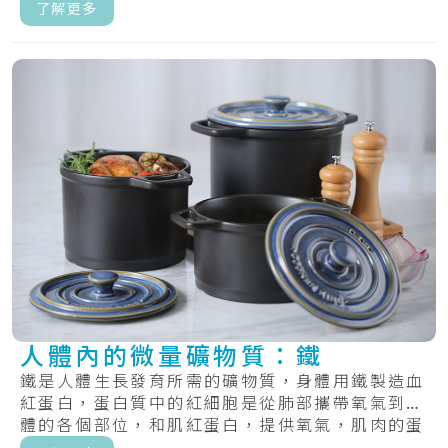
甲的.....
了解更多
人體內的微量礦物質：鐵
鐵是人體生長發育所需的礦物質，身體用鐵製造血
紅蛋白，蛋白質中的紅細胞是從肺部攜帶氧氣到身
體的各個部位，和肌紅蛋白，提供氧氣，肌肉的蛋
白質.....