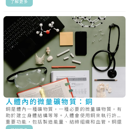
了解更多
人體內的微量礦物質：銅
銅是體內一種礦物質，一種必要的微量礦物質，有
助於建立身體結構等等。人體會使用銅來執行許多
重要功能，包括製造能量、結締組織和血管。銅還
有助.....