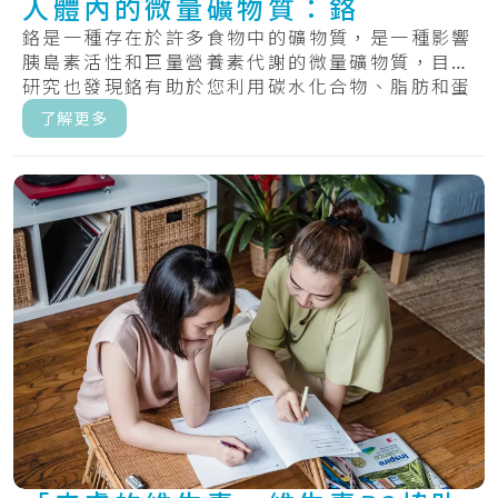
人體內的微量礦物質：鉻
鉻是一種存在於許多食物中的礦物質，是一種影響
胰島素活性和巨量營養素代謝的微量礦物質，目前
研究也發現鉻有助於您利用碳水化合物、脂肪和蛋
白質.....
了解更多