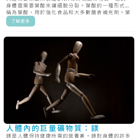
身體還需要葉酸來讓細胞分裂。葉酸的一種形式，
稱為葉酸，用於強化食品和大多數膳食補充劑。葉
酸，.....
了解更多
人體內的巨量礦物質：鎂
鎂是人體保持健康所需的營養素。鎂對身體的許多