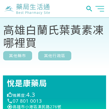
藥局生活通
Best Pharmacy Site
高雄白蘭氏葉黃素凍
哪裡買
其他縣市
其他行政區
悅是康藥局
4.3
推薦度:
07 801 0013
高雄市小港區漢民路276號