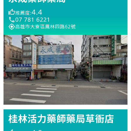
4.4
推薦度:
07 781 6221
高雄市大寮區鳳林四路62號
桂林活力藥師藥局草衙店