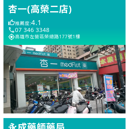
杏一(高榮二店)
4.1
推薦度:
07 346 3348
高雄市左營區榮總路177號1樓
永成藥師藥局