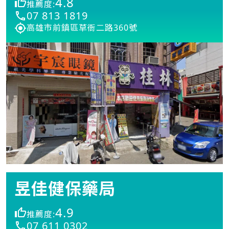
4.8
推薦度:
07 813 1819
高雄市前鎮區草衙二路360號
昱佳健保藥局
4.9
推薦度:
07 611 0302