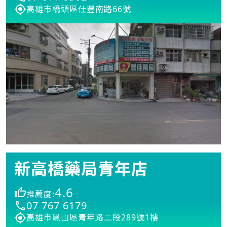
高雄市橋頭區仕豐南路66號
新高橋藥局青年店
4.6
推薦度:
07 767 6179
高雄市鳳山區青年路二段289號1樓