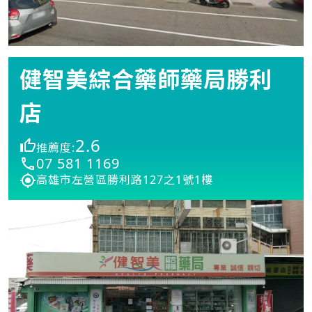
健智美綜合藥師藥局勝利
店
2.6
推薦度:
07 581 1169
高雄市左營區勝利路127之1號1樓