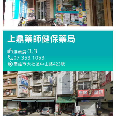
上鼎藥師健保藥局
3.3
推薦度:
07 353 1053
高雄市大社區中山路423號