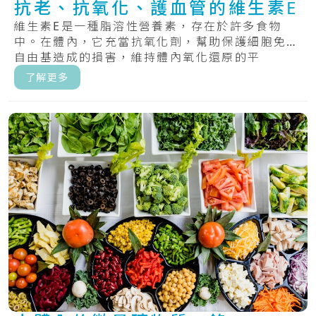
抗老、抗氧化、護血管的維生素E
維生素E是一種脂溶性營養素，存在於許多食物
中。在體內，它充當抗氧化劑，幫助保護細胞免受
自由基造成的損害，維持體內氧化還原的平
衡。.....
了解更多