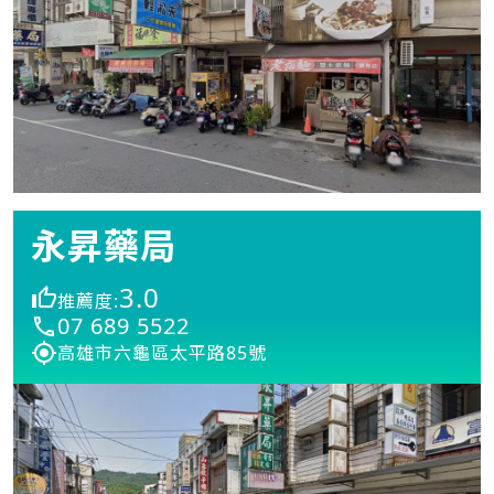
永昇藥局
3.0
推薦度:
07 689 5522
高雄市六龜區太平路85號