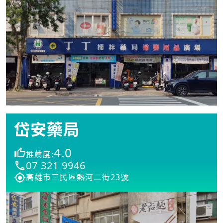
岱安藥局
4.0
推薦度:
07 321 9946
高雄市三民區熱河二街23號