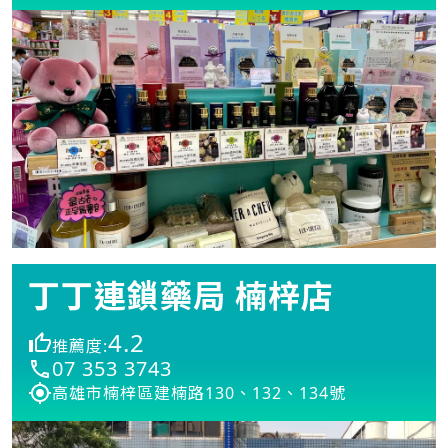
丁丁連鎖藥局 楠梓店
4.2
推薦度:
07 353 3743
高雄市楠梓區建楠路130、132、134號