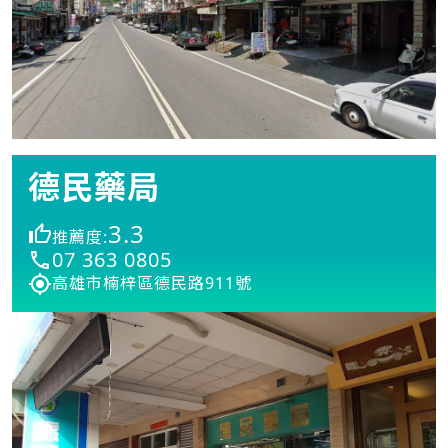
德民藥局
3.3
推薦度:
07 363 0805
高雄市楠梓區德民路911號