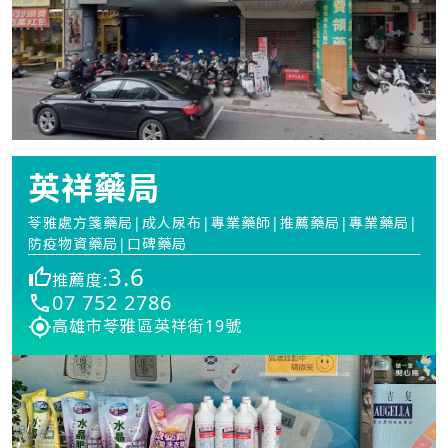
英祥藥局
苓雅處方箋藥局|成人尿布|專業藥師|推薦藥局|專業藥局|
防疫物資藥局|口碑藥局
3.6
推薦度:
07 752 2786
高雄市苓雅區英祥街19號