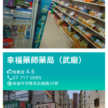
幸福藥師藥局（武廟）
4.6
推薦度:
07 717 0085
高雄市苓雅區武廟路35號