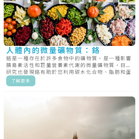
人體內的微量礦物質：鉻
鉻是一種存在於許多食物中的礦物質，是一種影響
胰島素活性和巨量營養素代謝的微量礦物質，目前
研究也發現鉻有助於您利用碳水化合物、脂肪和蛋
白質.....
了解更多