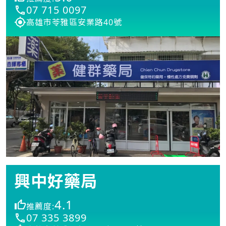
07 715 0097
高雄市苓雅區安業路40號
興中好藥局
4.1
推薦度:
07 335 3899