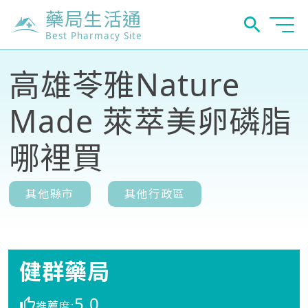
藥局生活通
Best Pharmacy Site
高雄苓雅Nature
Made 萊萃美卵磷脂
哪裡買
其他縣市
其他行政區
健群藥局
5.0
推薦度: