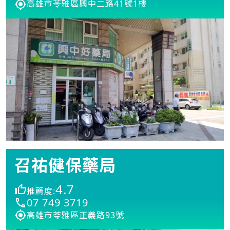
高雄市苓雅區興中二路41號1樓
召祐健保藥局
4.7
推薦度:
07 749 3719
高雄市苓雅區正義路93號