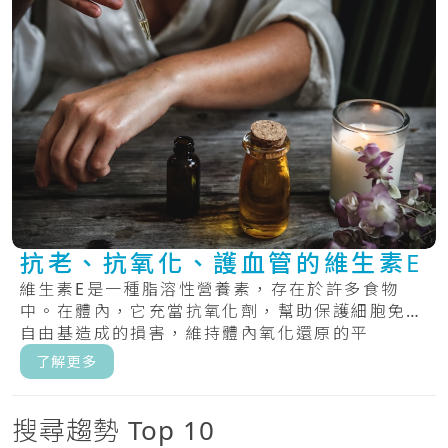
抗老、抗氧化、護血管的維生素E
維生素E是一種脂溶性營養素，存在於許多食物
中。在體內，它充當抗氧化劑，幫助保護細胞免受
自由基造成的損害，維持體內氧化還原的平
衡。.....
了解更多
搜尋趨勢 Top 10