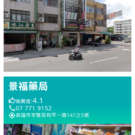
景福藥局
4.1
推薦度:
07 771 9152
高雄市苓雅區和平一路147之5號