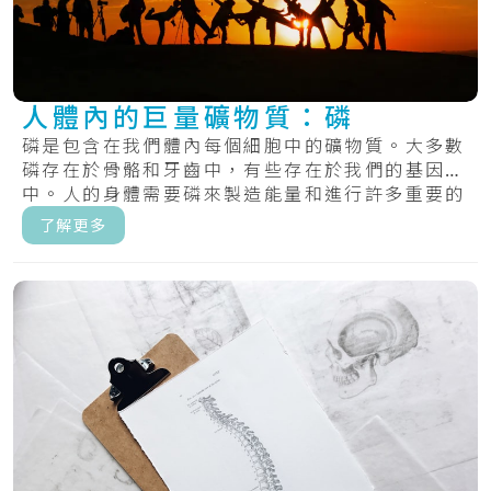
人體內的巨量礦物質：磷
磷是包含在我們體內每個細胞中的礦物質。大多數
磷存在於骨骼和牙齒中，有些存在於我們的基因
中。人的身體需要磷來製造能量和進行許多重要的
化學過.....
了解更多