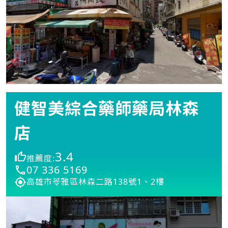
健智美綜合藥師藥局林森
店
3.4
推薦度:
07 336 5169
高雄市苓雅區林森二路138號1、2樓