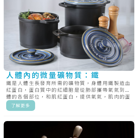
人體內的微量礦物質：鐵
鐵是人體生長發育所需的礦物質，身體用鐵製造血
紅蛋白，蛋白質中的紅細胞是從肺部攜帶氧氣到身
體的各個部位，和肌紅蛋白，提供氧氣，肌肉的蛋
白質.....
了解更多