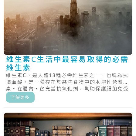
維生素C生活中最容易取得的必需
維生素
維生素C，是人體13種必需維生素之一，也稱為抗
壞血酸，是一種存在於某些食物中的水溶性營養
素。在體內，它充當抗氧化劑，幫助保護細胞免受
自由.....
了解更多