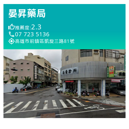
晏昇藥局
2.3
推薦度:
07 723 5136
高雄市前鎮區凱旋三路81號