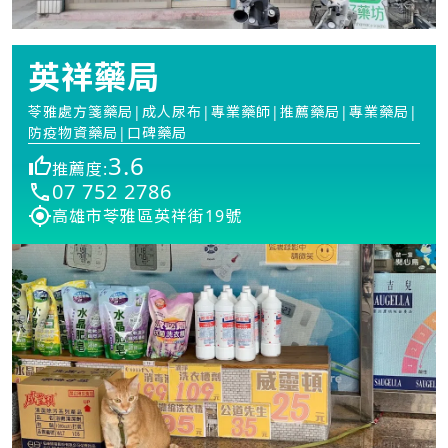
英祥藥局
苓雅處方箋藥局|成人尿布|專業藥師|推薦藥局|專業藥局|
防疫物資藥局|口碑藥局
3.6
推薦度:
07 752 2786
高雄市苓雅區英祥街19號