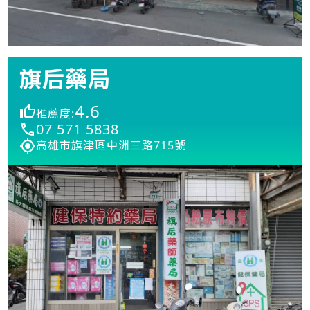
旗后藥局
4.6
推薦度:
07 571 5838
高雄市旗津區中洲三路715號