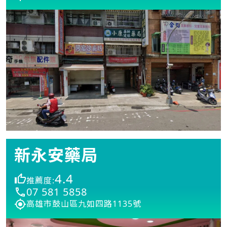
新永安藥局
4.4
推薦度:
07 581 5858
高雄市鼓山區九如四路1135號