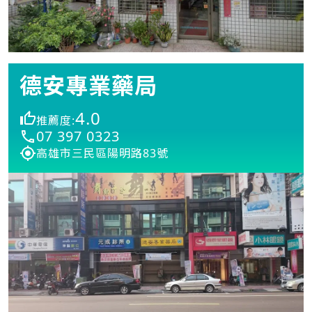
德安專業藥局
4.0
推薦度:
07 397 0323
高雄市三民區陽明路83號