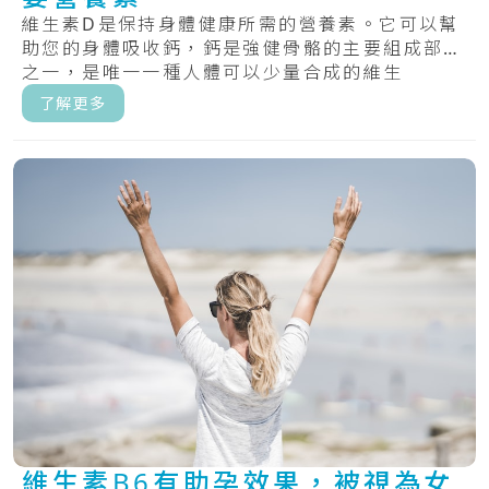
維生素D是保持身體健康所需的營養素。它可以幫
助您的身體吸收鈣，鈣是強健骨骼的主要組成部分
之一，是唯一一種人體可以少量合成的維生
素。.....
了解更多
維生素B6有助孕效果，被視為女