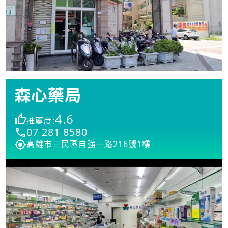
森心藥局
4.6
推薦度:
07 281 8580
高雄市三民區自強一路216號1樓