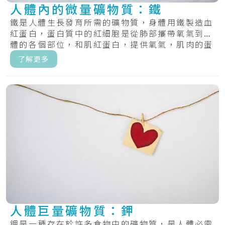
人體內的微量礦物質：鐵
鐵是人體生長發育所需的礦物質，身體用鐵製造血
紅蛋白，蛋白質中的紅細胞是從肺部攜帶氧氣到身
體的各個部位，和肌紅蛋白，提供氧氣，肌肉的蛋
白質.....
了解更多
人體巨量礦物質：鉀
鉀是一種存在於許多食物中的礦物質，是人體必需