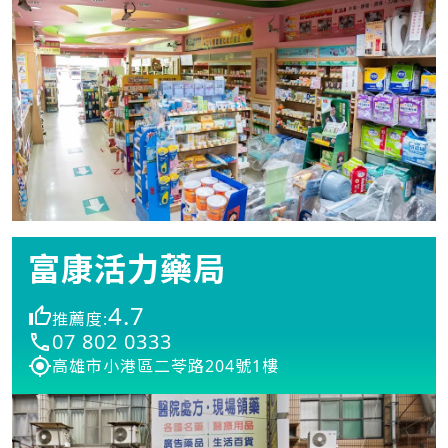
富康活力藥局
4.7
推薦度:
07 802 0333
高雄市小港區二苓路204號1樓