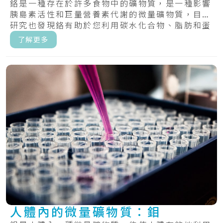
鉻是一種存在於許多食物中的礦物質，是一種影響
胰島素活性和巨量營養素代謝的微量礦物質，目前
研究也發現鉻有助於您利用碳水化合物、脂肪和蛋
白質.....
了解更多
人體內的微量礦物質：鉬