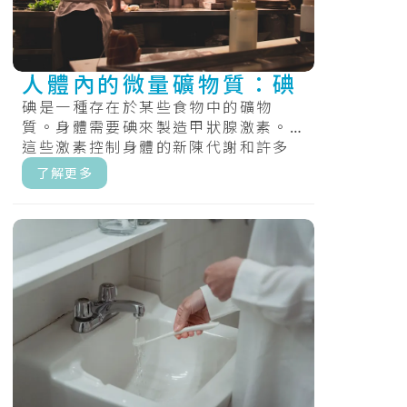
人體內的微量礦物質：碘
碘是一種存在於某些食物中的礦物
質。身體需要碘來製造甲狀腺激素。
這些激素控制身體的新陳代謝和許多
其他重要功能。在懷孕和嬰兒期，身
了解更多
體還需要甲.....