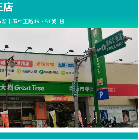
正店
新市區中正路49、51號1樓