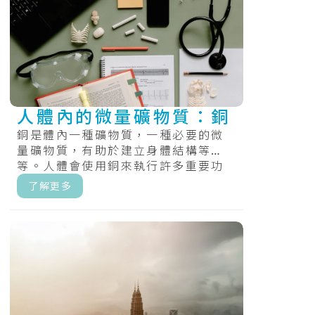
人體內的微量礦物質：銅
銅是體內一種礦物質，一種必要的微
量礦物質，有助於建立身體結構等
等。人體會使用銅來執行許多重要功
能，包括製造能量、結締組織和血
了解更多
管。銅還有助.....