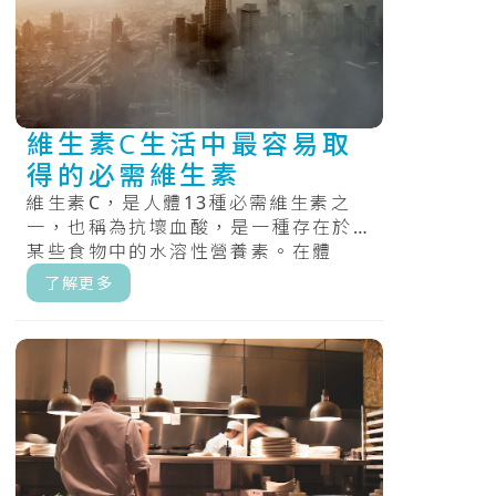
維生素C生活中最容易取
得的必需維生素
維生素C，是人體13種必需維生素之
一，也稱為抗壞血酸，是一種存在於
某些食物中的水溶性營養素。在體
內，它充當抗氧化劑，幫助保護細胞
了解更多
免受自由.....