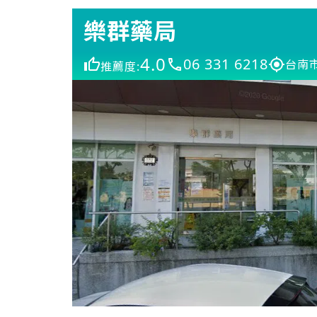
樂群藥局
4.0
06 331 6218
台南市
推薦度: