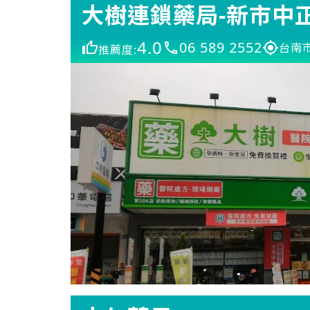
大樹連鎖藥局-新市中
4.0
06 589 2552
台南市
推薦度: