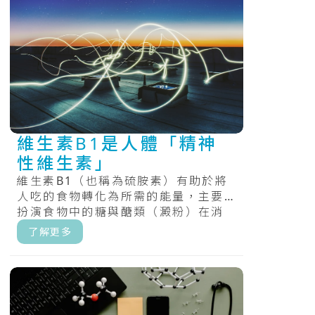
維生素B1是人體「精神
性維生素」
維生素B1（也稱為硫胺素）有助於將
人吃的食物轉化為所需的能量，主要
扮演食物中的糖與醣類（澱粉）在消
化過程中的處理角色，最後產生能
了解更多
量。.....