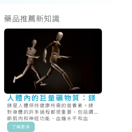
藥品推薦新知識
人體內的巨量礦物質：鎂
鎂是人體保持健康所需的營養素。鎂
對身體的許多過程都很重要，包括調
節肌肉和神經功能、血糖水平和血
壓，以及製造蛋白質、骨骼和
了解更多
DNA。.....