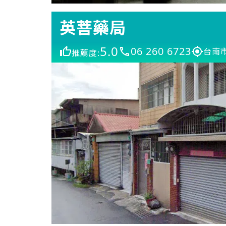
英菩藥局
5.0
06 260 6723
台南市
推薦度: