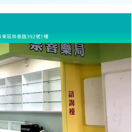
東區崇善路392號1樓