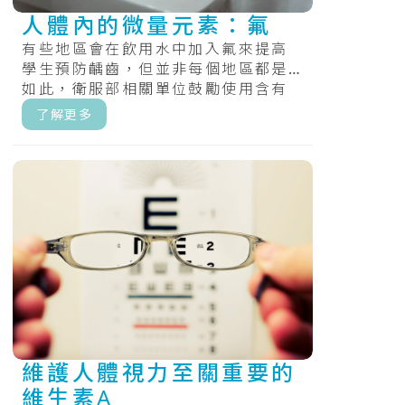
人體內的微量元素：氟
有些地區會在飲用水中加入氟來提高
學生預防齲齒，但並非每個地區都是
如此，衛服部相關單位鼓勵使用含有
氟化物的牙膏、食用氟錠，和定期在
了解更多
牙齒上塗.....
維護人體視力至關重要的
維生素A