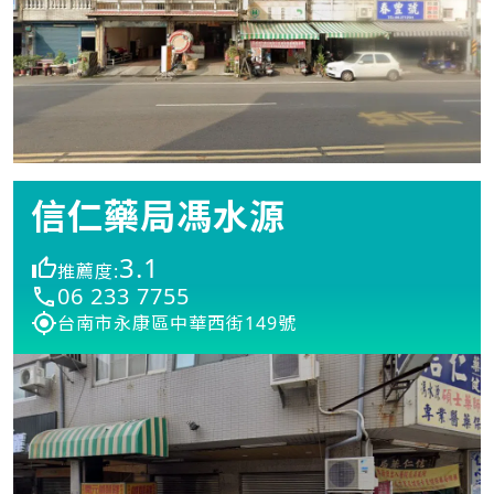
信仁藥局馮水源
3.1
推薦度:
06 233 7755
台南市永康區中華西街149號