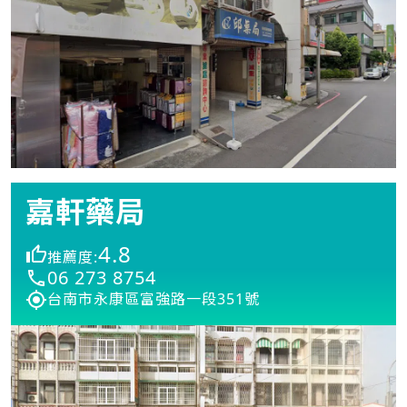
嘉軒藥局
4.8
推薦度:
06 273 8754
台南市永康區富強路一段351號