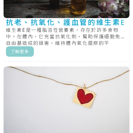
抗老、抗氧化、護血管的維生素E
維生素E是一種脂溶性營養素，存在於許多食物
中。在體內，它充當抗氧化劑，幫助保護細胞免受
自由基造成的損害，維持體內氧化還原的平
衡。.....
了解更多