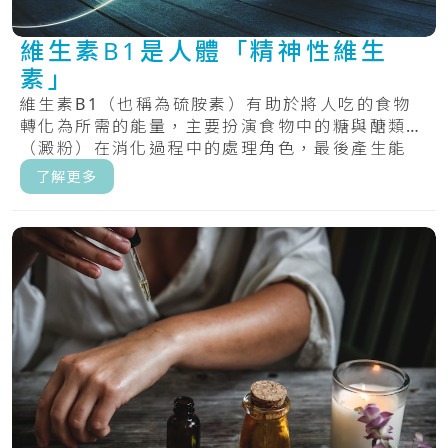
維生素B1是人體「精神性維生
素」
維生素B1（也稱為硫胺素）有助於將人吃的食物
轉化為所需的能量，主要扮演食物中的糖與醣類
（澱粉）在消化過程中的處理角色，最後產生能
量。.....
了解更多