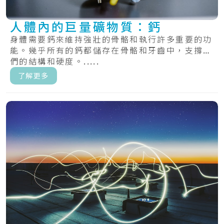
人體內的巨量礦物質：鈣
身體需要鈣來維持強壯的骨骼和執行許多重要的功
能。幾乎所有的鈣都儲存在骨骼和牙齒中，支撐它
們的結構和硬度。.....
了解更多