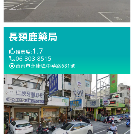
長頸鹿藥局
1.7
推薦度:
06 303 8515
台南市永康區中華路681號