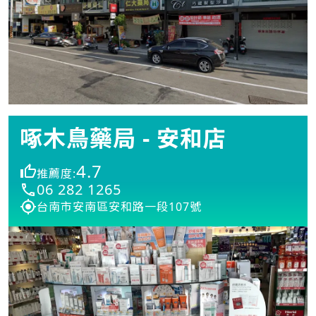
啄木鳥藥局 - 安和店
4.7
推薦度:
06 282 1265
台南市安南區安和路一段107號