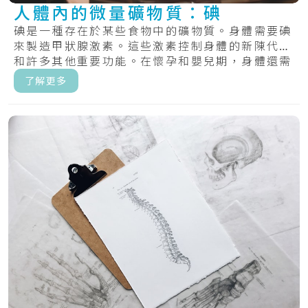
人體內的微量礦物質：碘
碘是一種存在於某些食物中的礦物質。身體需要碘
來製造甲狀腺激素。這些激素控制身體的新陳代謝
和許多其他重要功能。在懷孕和嬰兒期，身體還需
要甲.....
了解更多