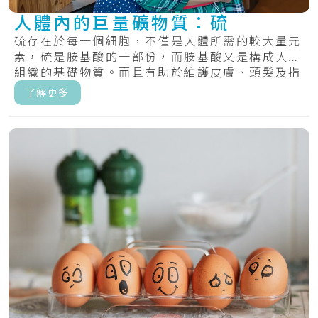
人體內的巨量礦物質：硫
硫存在於每一個細胞，不僅是人體所需的較大量元
素，硫是胺基酸的一部份，而胺基酸又是構成人體
組織的基礎物質。而且有助於維護皮膚、頭髮及指
甲的.....
了解更多