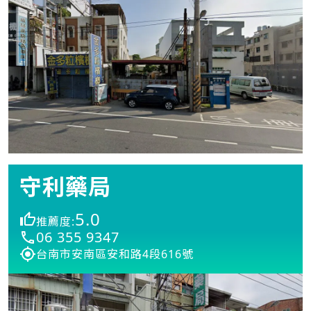
守利藥局
5.0
推薦度:
06 355 9347
台南市安南區安和路4段616號