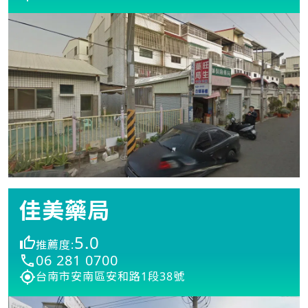
佳美藥局
5.0
推薦度:
06 281 0700
台南市安南區安和路1段38號