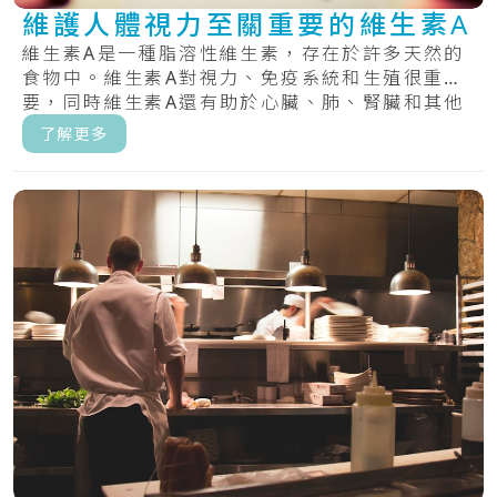
維護人體視力至關重要的維生素A
維生素A是一種脂溶性維生素，存在於許多天然的
食物中。維生素A對視力、免疫系統和生殖很重
要，同時維生素A還有助於心臟、肺、腎臟和其他
器官正.....
了解更多