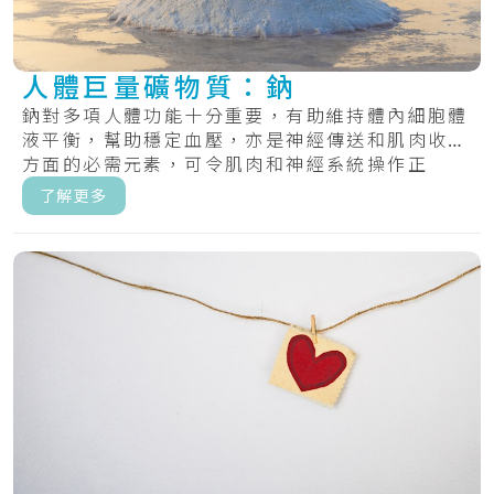
人體巨量礦物質：鈉
鈉對多項人體功能十分重要，有助維持體內細胞體
液平衡，幫助穩定血壓，亦是神經傳送和肌肉收縮
方面的必需元素，可令肌肉和神經系統操作正
常。.....
了解更多