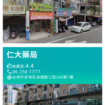
仁大藥局
4.4
推薦度:
06 256 1777
台南市安南區海佃路三段346號1樓