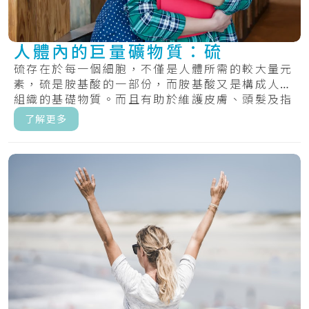
人體內的巨量礦物質：硫
硫存在於每一個細胞，不僅是人體所需的較大量元
素，硫是胺基酸的一部份，而胺基酸又是構成人體
組織的基礎物質。而且有助於維護皮膚、頭髮及指
甲的.....
了解更多