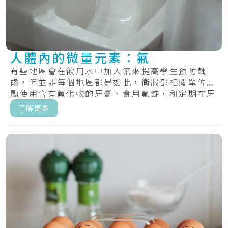
人體內的微量元素：氟
有些地區會在飲用水中加入氟來提高學生預防齲
齒，但並非每個地區都是如此，衛服部相關單位鼓
勵使用含有氟化物的牙膏、食用氟錠，和定期在牙
齒上塗.....
了解更多