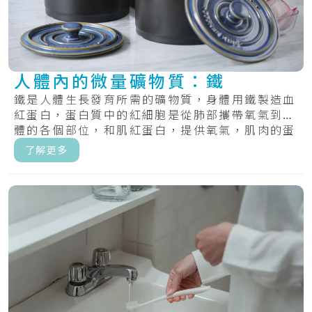
人體內的微量礦物質：鐵
鐵是人體生長發育所需的礦物質，身體用鐵製造血
紅蛋白，蛋白質中的紅細胞是從肺部攜帶氧氣到身
體的各個部位，和肌紅蛋白，提供氧氣，肌肉的蛋
白質.....
了解更多