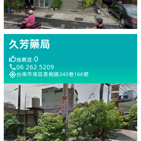
久芳藥局
0
推薦度:
06 262 5209
台南市南區喜樹路340巷166號