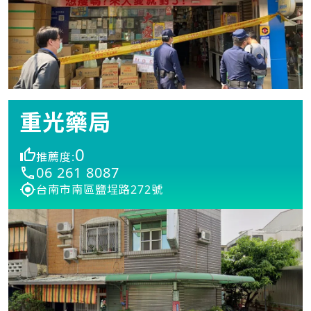
重光藥局
0
推薦度:
06 261 8087
台南市南區鹽埕路272號