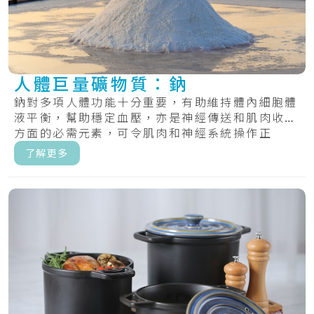
人體巨量礦物質：鈉
鈉對多項人體功能十分重要，有助維持體內細胞體
液平衡，幫助穩定血壓，亦是神經傳送和肌肉收縮
方面的必需元素，可令肌肉和神經系統操作正
常。.....
了解更多