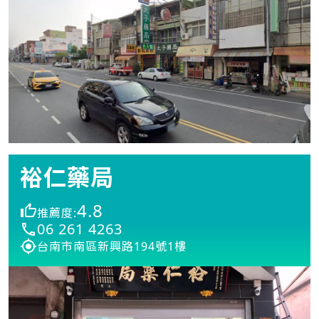
裕仁藥局
4.8
推薦度:
06 261 4263
台南市南區新興路194號1樓