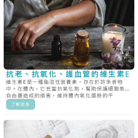
抗老、抗氧化、護血管的維生素E
維生素E是一種脂溶性營養素，存在於許多食物
中。在體內，它充當抗氧化劑，幫助保護細胞免受
自由基造成的損害，維持體內氧化還原的平
衡。.....
了解更多