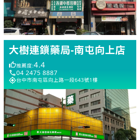
大樹連鎖藥局-南屯向上店
4.4
推薦度:
04 2475 8887
台中市南屯區向上路一段643號1樓