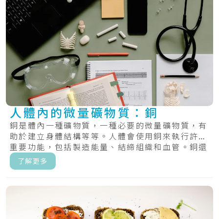
人體內的微量礦物質：銅
銅是體內一種礦物質，一種必要的微量礦物質，有
助於建立身體結構等等。人體會使用銅來執行許多
重要功能，包括製造能量、結締組織和血管。銅還
有助.....
了解更多