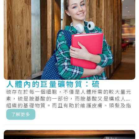
人體內的巨量礦物質：硫
硫存在於每一個細胞，不僅是人體所需的較大量元
素，硫是胺基酸的一部份，而胺基酸又是構成人體
組織的基礎物質。而且有助於維護皮膚、頭髮及指
甲的.....
了解更多