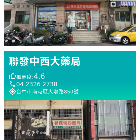
聯發中西大藥局
4.6
推薦度:
04 2326 2738
台中市南屯區大墩路850號