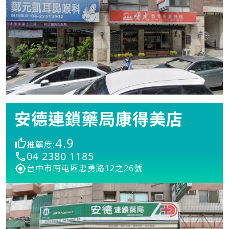
安德連鎖藥局康得美店
4.9
推薦度:
04 2380 1185
台中市南屯區忠勇路12之26號