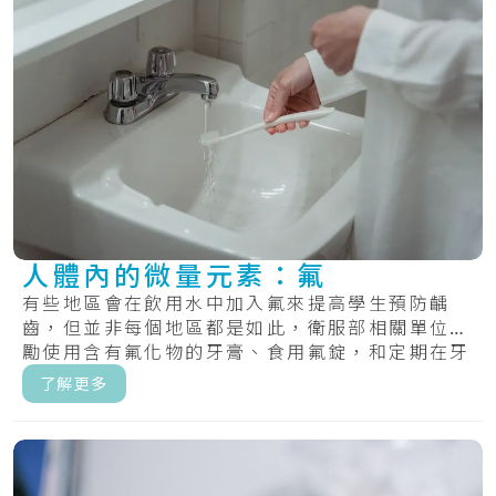
人體內的微量元素：氟
有些地區會在飲用水中加入氟來提高學生預防齲
齒，但並非每個地區都是如此，衛服部相關單位鼓
勵使用含有氟化物的牙膏、食用氟錠，和定期在牙
齒上塗.....
了解更多