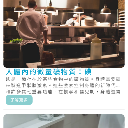
人體內的微量礦物質：碘
碘是一種存在於某些食物中的礦物質。身體需要碘
來製造甲狀腺激素。這些激素控制身體的新陳代謝
和許多其他重要功能。在懷孕和嬰兒期，身體還需
要甲.....
了解更多