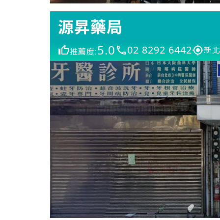
源昇藥局
5.0
02 8292 6442
新北
推薦度: