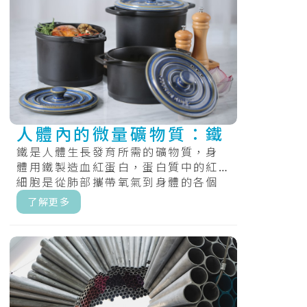
人體內的微量礦物質：鐵
鐵是人體生長發育所需的礦物質，身
體用鐵製造血紅蛋白，蛋白質中的紅
細胞是從肺部攜帶氧氣到身體的各個
部位，和肌紅蛋白，提供氧氣，肌肉
了解更多
的蛋白質.....