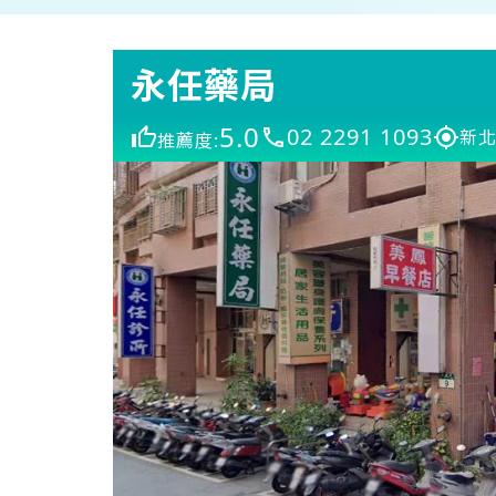
永任藥局
5.0
02 2291 1093
新北
推薦度: