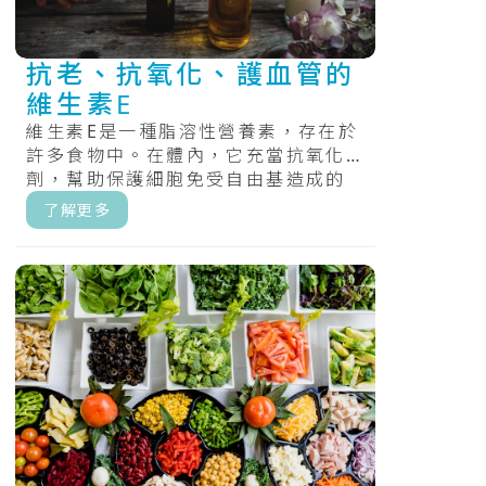
抗老、抗氧化、護血管的
維生素E
維生素E是一種脂溶性營養素，存在於
許多食物中。在體內，它充當抗氧化
劑，幫助保護細胞免受自由基造成的
損害，維持體內氧化還原的平衡。.....
了解更多