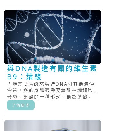
與DNA製造有關的維生素
B9：葉酸
人體需要葉酸來製造DNA和其他遺傳
物質。您的身體還需要葉酸來讓細胞
分裂。葉酸的一種形式，稱為葉酸，
用於強化食品和大多數膳食補充劑。
了解更多
葉酸，.....