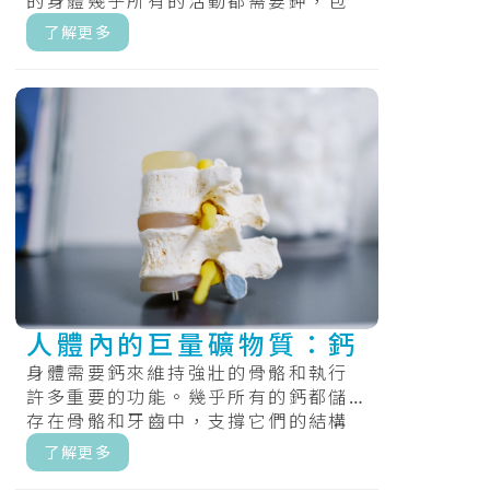
的身體幾乎所有的活動都需要鉀，包
括正常的腎臟和心臟功能、肌肉收縮
了解更多
和神經傳遞...
人體內的巨量礦物質：鈣
身體需要鈣來維持強壯的骨骼和執行
許多重要的功能。幾乎所有的鈣都儲
存在骨骼和牙齒中，支撐它們的結構
和硬度。.....
了解更多