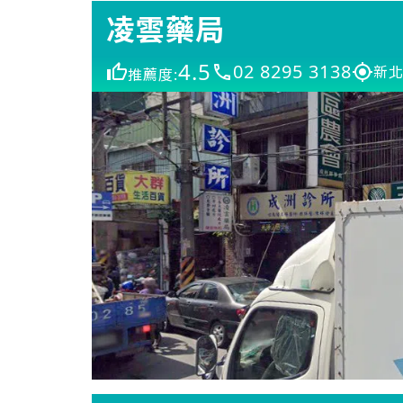
凌雲藥局
4.5
02 8295 3138
新北
推薦度: