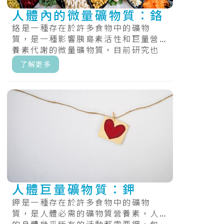
人體內的微量礦物質：鉻
鉻是一種存在於許多食物中的礦物
質，是一種影響胰島素活性和巨量營
養素代謝的微量礦物質，目前研究也
發現鉻有助於您利用碳水化合物、脂
了解更多
肪和蛋白質.....
人體巨量礦物質：鉀
鉀是一種存在於許多食物中的礦物
質，是人體必需的礦物質營養素，人