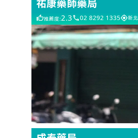
祐康藥師藥局
2.3
02 8292 1335
新北
推薦度:
成泰藥局