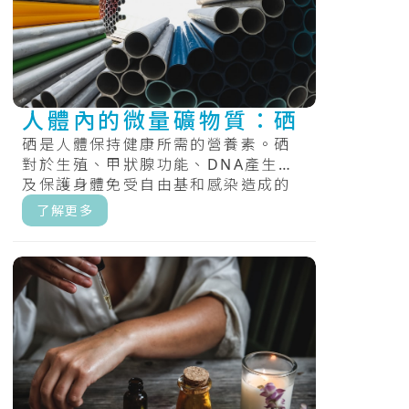
人體內的微量礦物質：硒
硒是人體保持健康所需的營養素。硒
對於生殖、甲狀腺功能、DNA產生以
及保護身體免受自由基和感染造成的
損害很重要。.....
了解更多