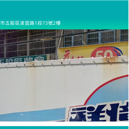
市五股區凌雲路1段73號2樓