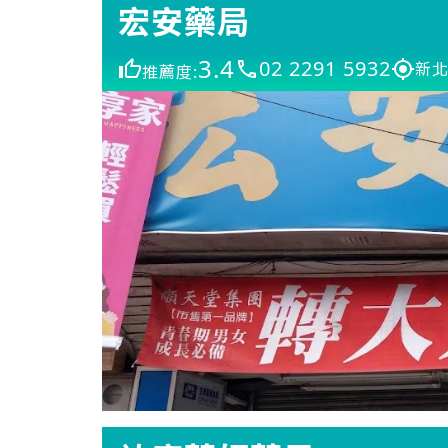
宏安藥局
3.4
02 2291 5932
新北
推薦度: