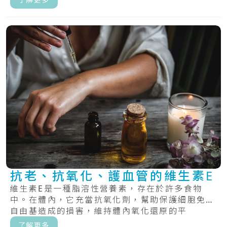
抗老、抗氧化、護血管的維生素E
維生素E是一種脂溶性營養素，存在於許多食物
中。在體內，它充當抗氧化劑，幫助保護細胞免受
自由基造成的損害，維持體內氧化還原的平
衡。.....
了解更多