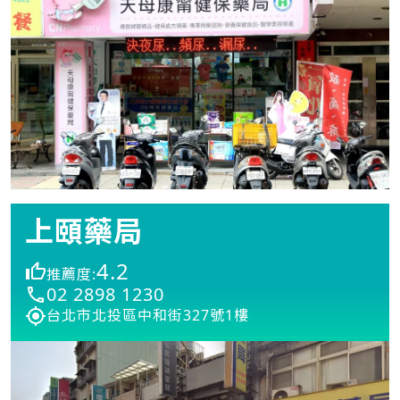
上頤藥局
4.2
推薦度:
02 2898 1230
台北市北投區中和街327號1樓