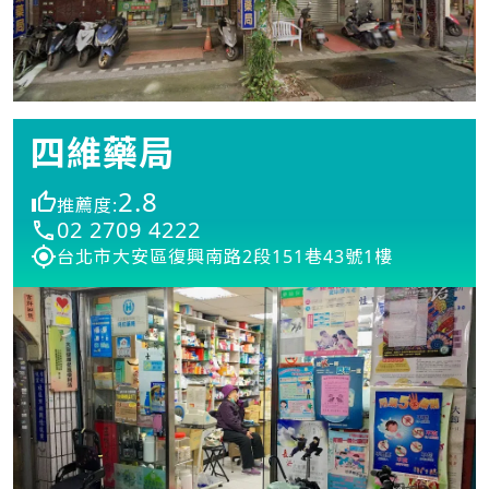
四維藥局
2.8
推薦度:
02 2709 4222
台北市大安區復興南路2段151巷43號1樓