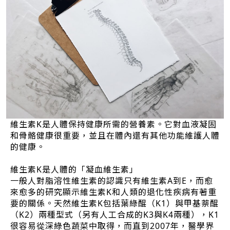
維生素K是人體保持健康所需的營養素。它對血液凝固
和骨骼健康很重要，並且在體內還有其他功能維護人體
的健康。
維生素K是人體的「凝血維生素」
一般人對脂溶性維生素的認識只有維生素A到E，而愈
來愈多的研究顯示維生素K和人類的退化性疾病有著重
要的關係。天然維生素K包括葉綠醌（K1）與甲基萘醌
（K2）兩種型式（另有人工合成的K3與K4兩種），K1
很容易從深綠色蔬菜中取得，而直到2007年，醫學界