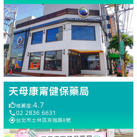
天母康甯健保藥局
4.7
推薦度:
02 2836 6631
台北市士林區克強路8號