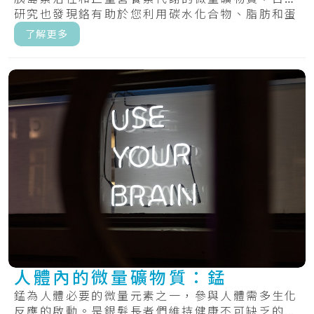
研究也發現鉻有助於您利用碳水化合物、脂肪和蛋
白質.....
了解更多
人體內的微量礦物質：錳
錳為人體必要的微量元素之一，參與人體需多生化
反應的啟動。是銀髮長者們維持健康不可缺乏的營