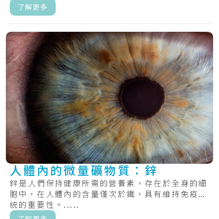
有助.....
了解更多
人體內的微量礦物質：鋅
鋅是人們保持健康所需的營養素，存在於全身的細
胞中，在人體內的含量僅次於鐵，具有維持免疫系
統的重要性。.....
了解更多