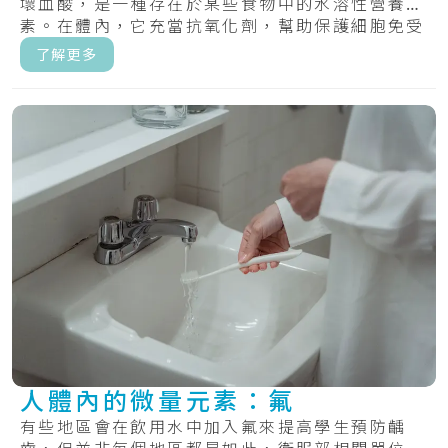
壞血酸，是一種存在於某些食物中的水溶性營養
素。在體內，它充當抗氧化劑，幫助保護細胞免受
自由.....
了解更多
人體內的微量元素：氟
有些地區會在飲用水中加入氟來提高學生預防齲