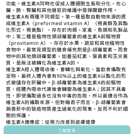
功能。維生素A同時也促成人體細胞生長和分化，在心
臟、肺、腎臟和其他器官的維護中發揮關鍵作用。
維生素A有兩種不同類型。第一種是取自動物來源的既
成維生素A（preformed vitamin A）（視黃醇及其酯
化形式，視黃酯），存在於肉類、家禽、魚類和乳製品
中；第二種是植物性類胡蘿蔔素的維生素A前驅物質
（provitamin A），存在於水果、蔬菜和其他植物性
食物中。最常見類型的膳食補充劑是β-胡蘿蔔素，而食
物中的其他類胡蘿蔔素，如番茄紅素、葉黃素和玉米黃
質，是無法被轉化為維生素A的。
維生素A經人體吸收後，會轉化與氧化，當飲食攝取充
足時，最終人體內會有90%以上的維生素A以酯化的形
式被儲存在肝臟中。β-胡蘿蔔素為維生素A的前驅物
質，經體內吸收代謝後會轉變為維生素A；因其不具毒
性，即使攝取過多也沒有中毒的危險，所以最適合作為
維生素A的攝取來源。但對癮君子而言，β-胡蘿蔔素會
與香菸中的致癌物質產生過氧化的現象，反而不利於細
胞的保護。
維生素A適應症：從視力改善到皮膚健康
了解更多