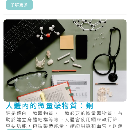
量。.....
了解更多
人體內的微量礦物質：銅
銅是體內一種礦物質，一種必要的微量礦物質，有
助於建立身體結構等等。人體會使用銅來執行許多
重要功能，包括製造能量、結締組織和血管。銅還