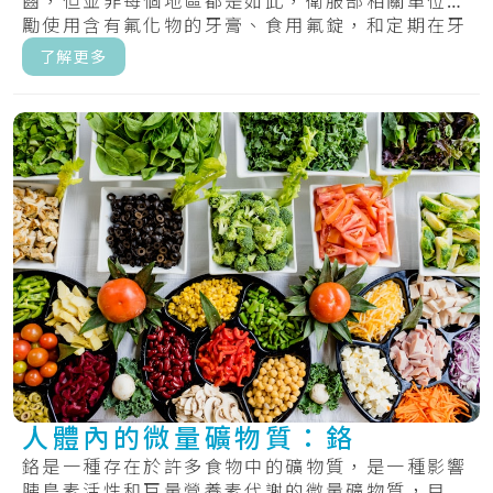
齒，但並非每個地區都是如此，衛服部相關單位鼓
勵使用含有氟化物的牙膏、食用氟錠，和定期在牙
齒上塗.....
了解更多
人體內的微量礦物質：鉻
鉻是一種存在於許多食物中的礦物質，是一種影響
胰島素活性和巨量營養素代謝的微量礦物質，目前