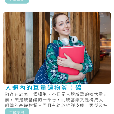
人體內的巨量礦物質：硫
硫存在於每一個細胞，不僅是人體所需的較大量元
素，硫是胺基酸的一部份，而胺基酸又是構成人體
組織的基礎物質。而且有助於維護皮膚、頭髮及指
甲的.....
了解更多