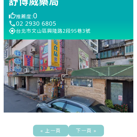
舒博威藥局
0
推薦度:
02 2930 6805
台北市文山區興隆路2段95巷3號
« 上一頁
下一頁 »