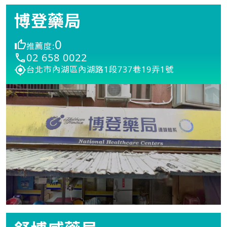
博登藥局
0
推薦度:
02 658 0022
台北市內湖區內湖路1段737巷19弄1號