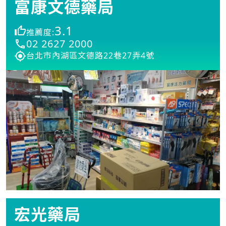
富康文德藥局
3.1
推薦度:
02 2627 2000
台北市內湖區文德路22巷27弄4號
宏光藥局