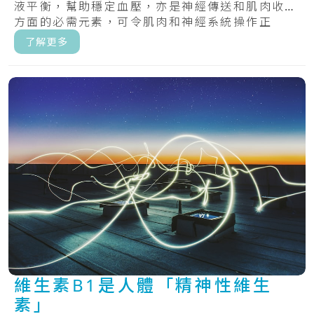
液平衡，幫助穩定血壓，亦是神經傳送和肌肉收縮
方面的必需元素，可令肌肉和神經系統操作正
常。.....
了解更多
維生素B1是人體「精神性維生
素」