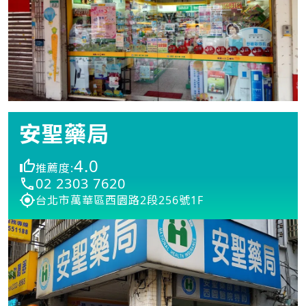
安聖藥局
4.0
推薦度:
02 2303 7620
台北市萬華區西園路2段256號1F