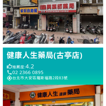
健康人生藥局(古亭店)
4.2
推薦度:
02 2366 0895
台北市大安區羅斯福路2段83號