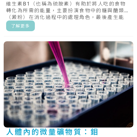
維生素B1（也稱為硫胺素）有助於將人吃的食物
轉化為所需的能量，主要扮演食物中的糖與醣類
（澱粉）在消化過程中的處理角色，最後產生能
量。.....
了解更多
人體內的微量礦物質：鉬