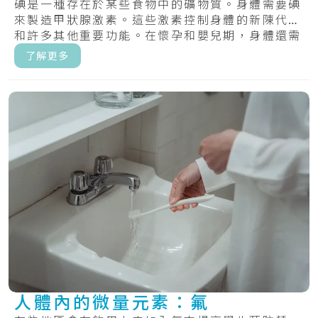
碘是一種存在於某些食物中的礦物質。身體需要碘
來製造甲狀腺激素。這些激素控制身體的新陳代謝
和許多其他重要功能。在懷孕和嬰兒期，身體還需
要甲.....
了解更多
人體內的微量元素：氟