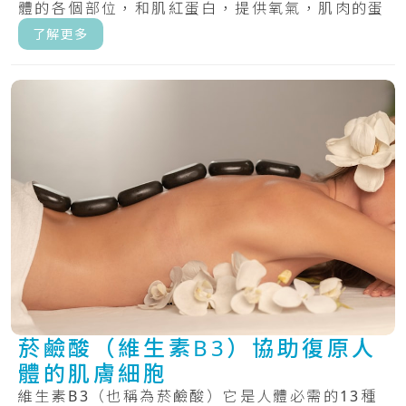
體的各個部位，和肌紅蛋白，提供氧氣，肌肉的蛋
白質.....
了解更多
菸鹼酸（維生素B3）協助復原人
體的肌膚細胞
維生素B3（也稱為菸鹼酸）它是人體必需的13種