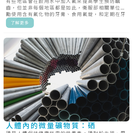
有些地區會在飲用水中加入氟來提高學生預防齲
齒，但並非每個地區都是如此，衛服部相關單位鼓
勵使用含有氟化物的牙膏、食用氟錠，和定期在牙
齒上塗.....
了解更多
人體內的微量礦物質：硒