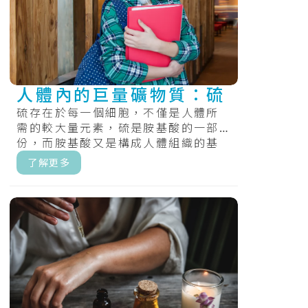
人體內的巨量礦物質：硫
硫存在於每一個細胞，不僅是人體所
需的較大量元素，硫是胺基酸的一部
份，而胺基酸又是構成人體組織的基
礎物質。而且有助於維護皮膚、頭髮
了解更多
及指甲的.....