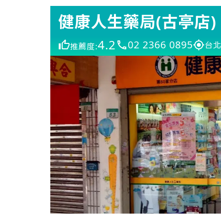
健康人生藥局(古亭店)
4.2
02 2366 0895
台北
推薦度: