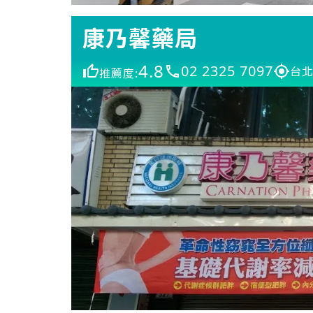
康乃馨藥局
4.8
02 2325 7097
台北
推薦度: