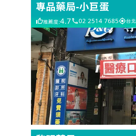
專品藥局-小巨蛋
4.7
02 2514 7685
台北
推薦度: