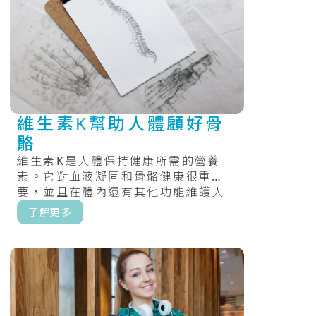
維生素K幫助人體顧好骨
骼
維生素K是人體保持健康所需的營養
素。它對血液凝固和骨骼健康很重
要，並且在體內還有其他功能維護人
體的健康。.....
了解更多