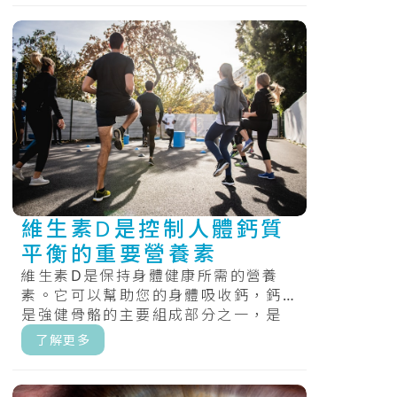
維生素D是控制人體鈣質
平衡的重要營養素
維生素D是保持身體健康所需的營養
素。它可以幫助您的身體吸收鈣，鈣
是強健骨骼的主要組成部分之一，是
唯一一種人體可以少量合成的維生
了解更多
素。.....