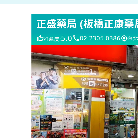
正盛藥局 (板橋正康藥
5.0
02 2305 0386
台北
推薦度: