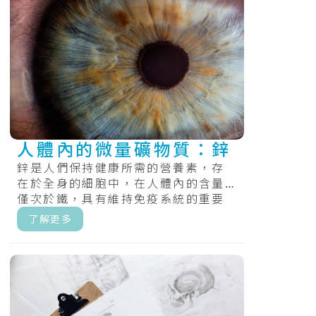
人體內的微量礦物質：鋅
鋅是人們保持健康所需的營養素，存
在於全身的細胞中，在人體內的含量
僅次於鐵，具有維持免疫系統的重要
性。.....
了解更多