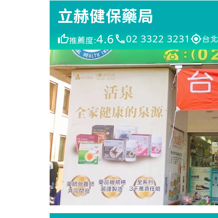
立赫健保藥局
4.6
02 3322 3231
台北
推薦度: