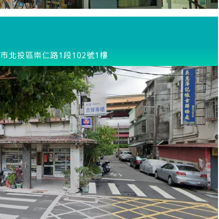
市北投區崇仁路1段102號1樓