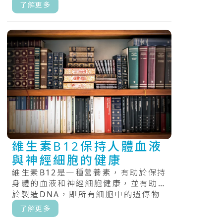
和功能很重要。其功效不只有合成人
了解更多
體D.....
維生素B12保持人體血液
與神經細胞的健康
維生素B12是一種營養素，有助於保持
身體的血液和神經細胞健康，並有助
於製造DNA，即所有細胞中的遺傳物
質，又被稱為「記憶力的維生素」，
了解更多
具.....