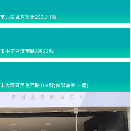
市北投區尊賢街253之1號
市中正區濟南路2段22號
市大同區民生西路108號(實際營業:一層)