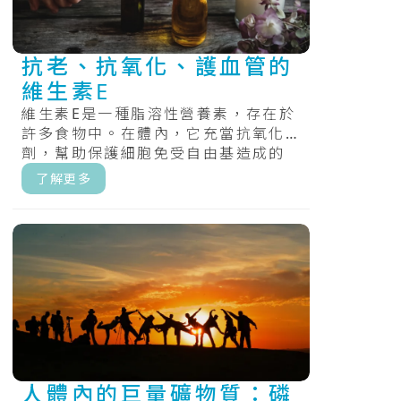
抗老、抗氧化、護血管的
維生素E
維生素E是一種脂溶性營養素，存在於
許多食物中。在體內，它充當抗氧化
劑，幫助保護細胞免受自由基造成的
損害，維持體內氧化還原的平衡。.....
了解更多
人體內的巨量礦物質：磷