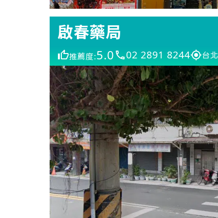
啟春藥局
5.0
02 2891 8244
台北
推薦度: