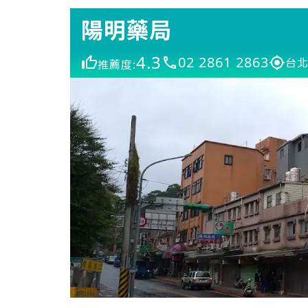
陽明藥局
4.3
02 2861 2863
台北
推薦度: