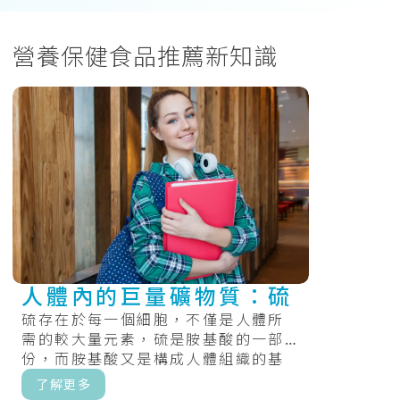
營養保健食品推薦新知識
人體內的巨量礦物質：硫
硫存在於每一個細胞，不僅是人體所
需的較大量元素，硫是胺基酸的一部
份，而胺基酸又是構成人體組織的基
礎物質。而且有助於維護皮膚、頭髮
了解更多
及指甲的.....