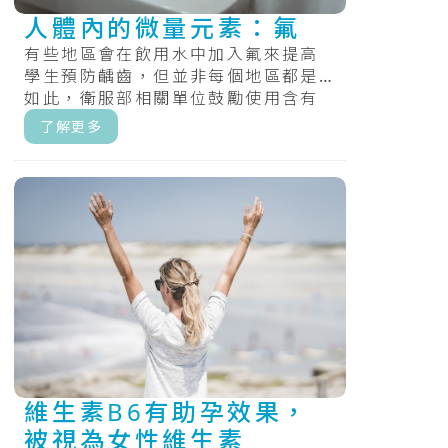
人體內的微量元素：氟
有些地區會在飲用水中加入氟來提高
學生預防齲齒，但並非每個地區都是
如此，衛服部相關單位鼓勵使用含有
氟化物的牙膏、食用氟錠，和定期在
了解更多
牙齒上塗.....
維生素B6有助孕效果，
被視為女性維生素