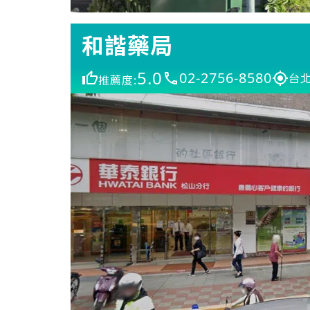
和諧藥局
5.0
02-2756-8580
台北
推薦度: