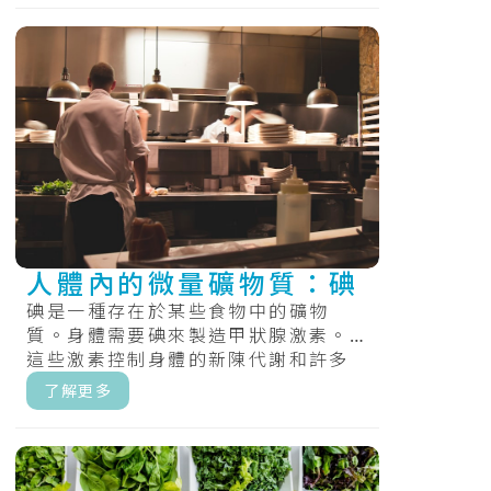
人體內的微量礦物質：碘
碘是一種存在於某些食物中的礦物
質。身體需要碘來製造甲狀腺激素。
這些激素控制身體的新陳代謝和許多
其他重要功能。在懷孕和嬰兒期，身
了解更多
體還需要甲.....