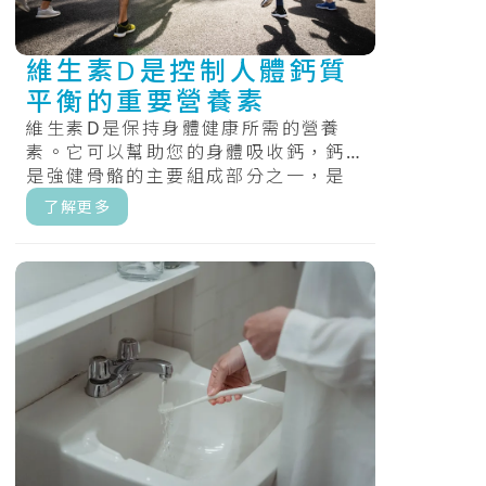
維生素D是控制人體鈣質
平衡的重要營養素
維生素D是保持身體健康所需的營養
素。它可以幫助您的身體吸收鈣，鈣
是強健骨骼的主要組成部分之一，是
唯一一種人體可以少量合成的維生
了解更多
素。.....