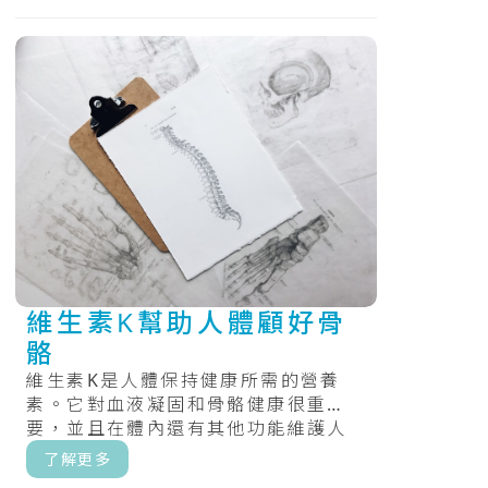
維生素K幫助人體顧好骨
骼
維生素K是人體保持健康所需的營養
素。它對血液凝固和骨骼健康很重
要，並且在體內還有其他功能維護人
體的健康。.....
了解更多