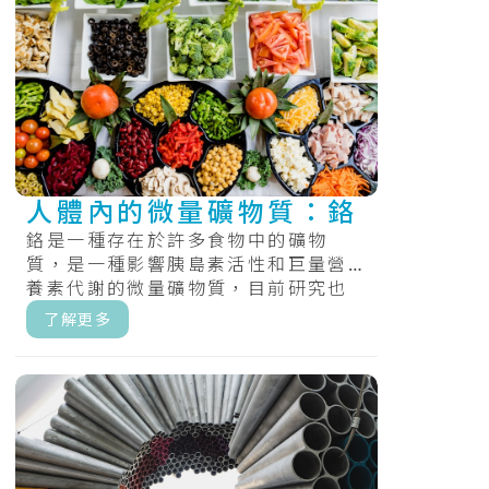
人體內的微量礦物質：鉻
鉻是一種存在於許多食物中的礦物
質，是一種影響胰島素活性和巨量營
養素代謝的微量礦物質，目前研究也
發現鉻有助於您利用碳水化合物、脂
了解更多
肪和蛋白質.....