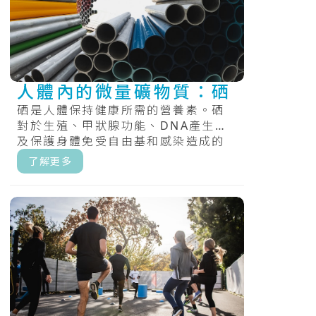
人體內的微量礦物質：硒
硒是人體保持健康所需的營養素。硒
對於生殖、甲狀腺功能、DNA產生以
及保護身體免受自由基和感染造成的
損害很重要。.....
了解更多