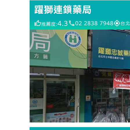
躍獅連鎖藥局
4.3
02 2838 7948
台北
推薦度: