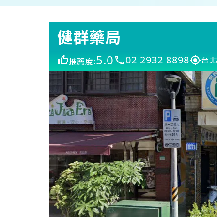
健群藥局
5.0
02 2932 8898
台北
推薦度: