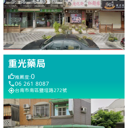
重光藥局
0
推薦度:
06 261 8087
台南市南區鹽埕路272號