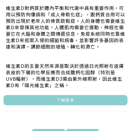
維生素D對鈣質於體內平衡和代謝中具有重要作用，可
用以預防佝僂病和「成人骨軟化症」，跟鈣質合用可以
預防出現於老年人的骨質疏鬆症。人的身體也需要維生
素D來發揮其他功能。人體肌肉需要它運動，神經也需
要它在大腦和身體之間傳遞信息，免疫系統同時也靠維
生素D來抵禦入侵的細菌和病毒，並影響許多基因的表
達和演譯，調節細胞的增殖、轉化和凋亡。
維生素D的主要天然來源是取決於透過日光照射在皮膚
表皮的下層的化學反應而合成膽鈣化固醇（特別是
UVB輻射），而維生素D3需由紫外線照射，因此維生
素D有「陽光維生素」之稱。
了解更多