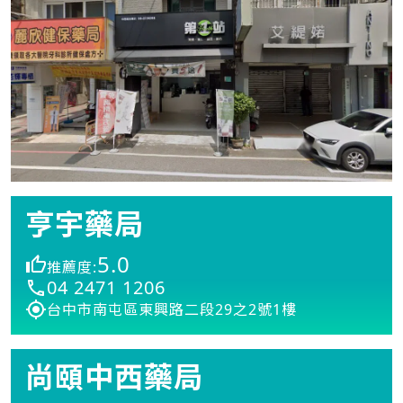
亨宇藥局
5.0
推薦度:
04 2471 1206
台中市南屯區東興路二段29之2號1樓
尚頤中西藥局