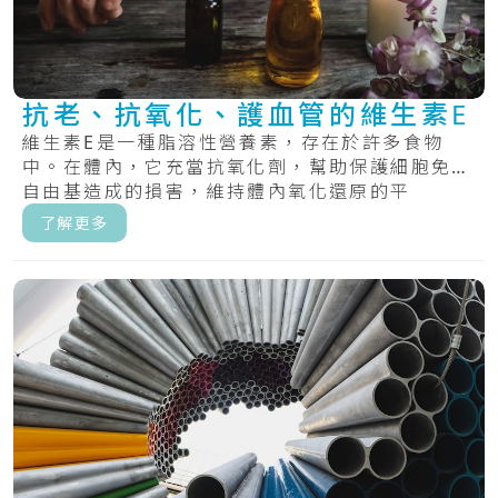
抗老、抗氧化、護血管的維生素E
維生素E是一種脂溶性營養素，存在於許多食物
中。在體內，它充當抗氧化劑，幫助保護細胞免受
自由基造成的損害，維持體內氧化還原的平
衡。.....
了解更多