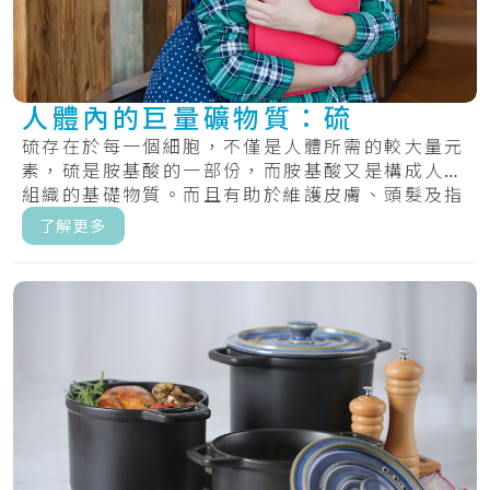
人體內的巨量礦物質：硫
硫存在於每一個細胞，不僅是人體所需的較大量元
素，硫是胺基酸的一部份，而胺基酸又是構成人體
組織的基礎物質。而且有助於維護皮膚、頭髮及指
甲的.....
了解更多