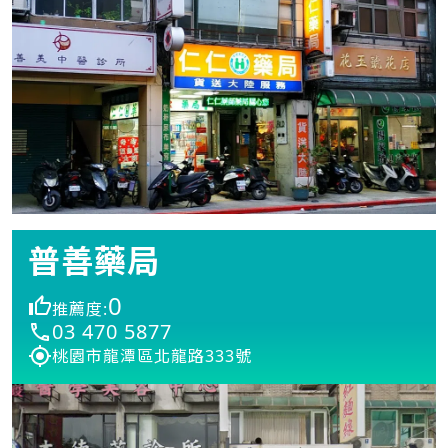
普善藥局
0
推薦度:
03 470 5877
桃園市龍潭區北龍路333號