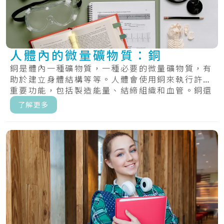
人體內的微量礦物質：銅
銅是體內一種礦物質，一種必要的微量礦物質，有
助於建立身體結構等等。人體會使用銅來執行許多
重要功能，包括製造能量、結締組織和血管。銅還
有助.....
了解更多