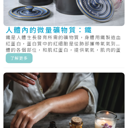
人體內的微量礦物質：鐵
鐵是人體生長發育所需的礦物質，身體用鐵製造血
紅蛋白，蛋白質中的紅細胞是從肺部攜帶氧氣到身
體的各個部位，和肌紅蛋白，提供氧氣，肌肉的蛋
白質.....
了解更多