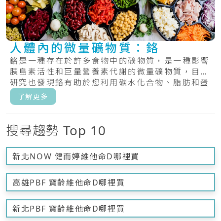
人體內的微量礦物質：鉻
鉻是一種存在於許多食物中的礦物質，是一種影響
胰島素活性和巨量營養素代謝的微量礦物質，目前
研究也發現鉻有助於您利用碳水化合物、脂肪和蛋
白質.....
了解更多
搜尋趨勢 Top 10
新北NOW 健而婷維他命D哪裡買
高雄PBF 寶齡維他命D哪裡買
新北PBF 寶齡維他命D哪裡買