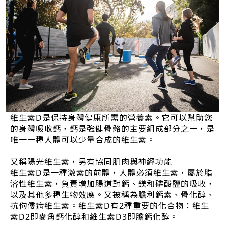
維生素D是保持身體健康所需的營養素。它可以幫助您
的身體吸收鈣，鈣是強健骨骼的主要組成部分之一，是
唯一一種人體可以少量合成的維生素。
又稱陽光維生素，另有協同肌肉與神經功能
維生素D是一種激素的前體，人體必須維生素，屬於脂
溶性維生素，負責增加腸道對鈣、鎂和磷酸鹽的吸收，
以及其他多種生物效應。又被稱為膽利鈣素、骨化醇、
抗佝僂病維生素。維生素D有2種重要的化合物：維生
素D2即麥角鈣化醇和維生素D3即膽鈣化醇。