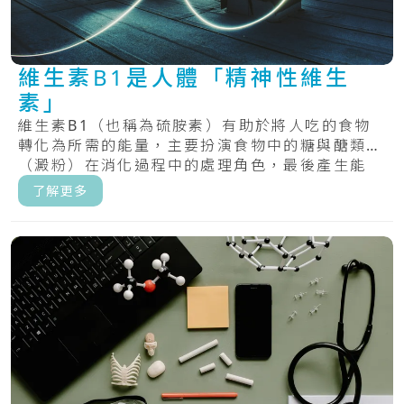
維生素B1是人體「精神性維生
素」
維生素B1（也稱為硫胺素）有助於將人吃的食物
轉化為所需的能量，主要扮演食物中的糖與醣類
（澱粉）在消化過程中的處理角色，最後產生能
量。.....
了解更多