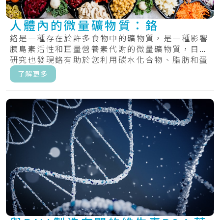
人體內的微量礦物質：鉻
鉻是一種存在於許多食物中的礦物質，是一種影響
胰島素活性和巨量營養素代謝的微量礦物質，目前
研究也發現鉻有助於您利用碳水化合物、脂肪和蛋
白質.....
了解更多