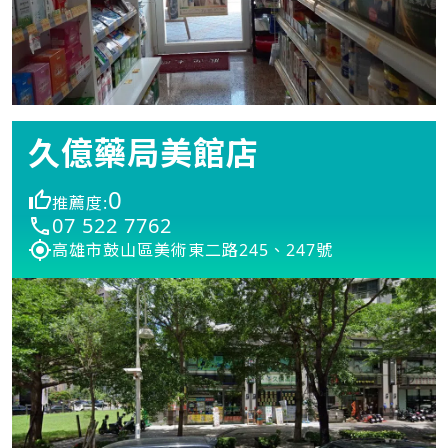
久億藥局美館店
0
推薦度:
07 522 7762
高雄市鼓山區美術東二路245、247號