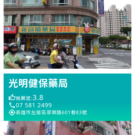
光明健保藥局
3.8
推薦度:
07 581 2499
高雄市左營區翠華路601巷83號