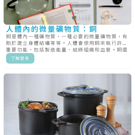
人體內的微量礦物質：銅
銅是體內一種礦物質，一種必要的微量礦物質，有
助於建立身體結構等等。人體會使用銅來執行許多
重要功能，包括製造能量、結締組織和血管。銅還
有助.....
了解更多