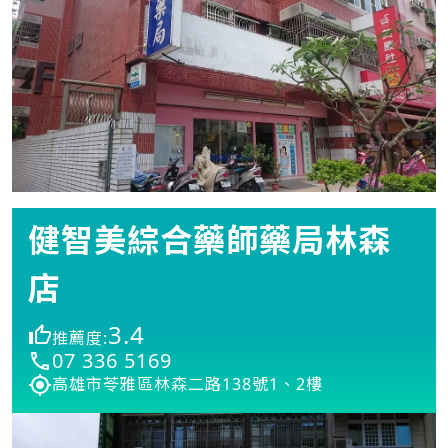
健智美綜合藥師藥局林森
店
3.4
推薦度:
07 336 5169
高雄市苓雅區林森二路138號1、2樓