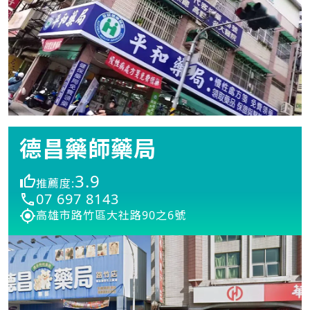
德昌藥師藥局
3.9
推薦度:
07 697 8143
高雄市路竹區大社路90之6號