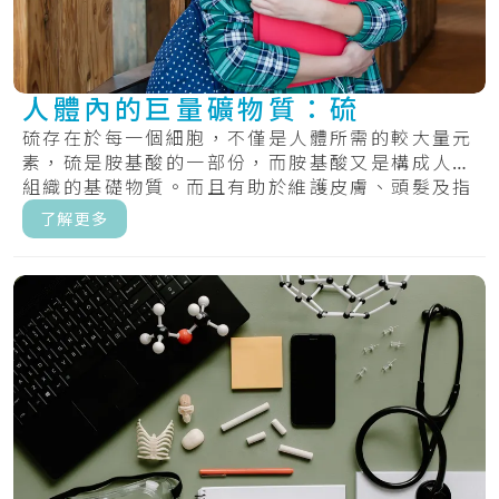
人體內的巨量礦物質：硫
硫存在於每一個細胞，不僅是人體所需的較大量元
素，硫是胺基酸的一部份，而胺基酸又是構成人體
組織的基礎物質。而且有助於維護皮膚、頭髮及指
甲的.....
了解更多