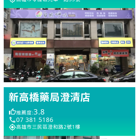
新高橋藥局澄清店
3.8
推薦度:
07 381 5186
高雄市三民區澄和路2號1樓