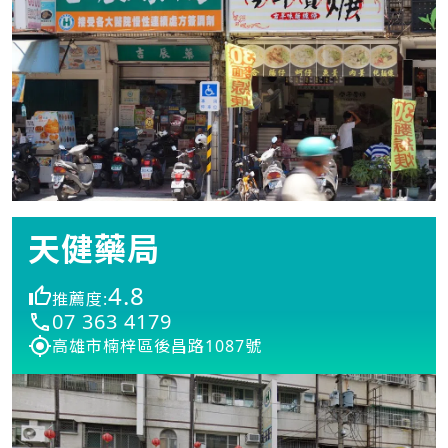
天健藥局
4.8
推薦度:
07 363 4179
高雄市楠梓區後昌路1087號