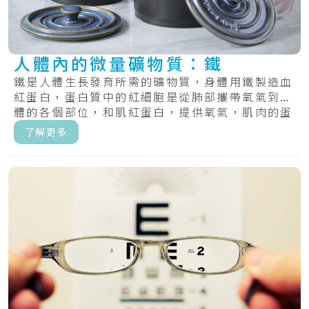
人體內的微量礦物質：鐵
鐵是人體生長發育所需的礦物質，身體用鐵製造血
紅蛋白，蛋白質中的紅細胞是從肺部攜帶氧氣到身
體的各個部位，和肌紅蛋白，提供氧氣，肌肉的蛋
白質.....
了解更多