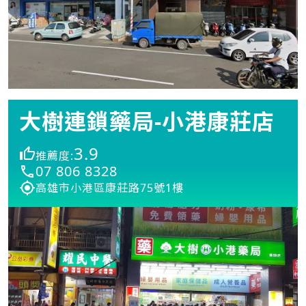
大樹連鎖藥局-小港康莊店
3.9
推薦度:
07 806 8328
高雄市小港區康莊路75號1樓