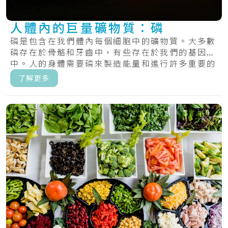
人體內的巨量礦物質：磷
磷是包含在我們體內每個細胞中的礦物質。大多數
磷存在於骨骼和牙齒中，有些存在於我們的基因
中。人的身體需要磷來製造能量和進行許多重要的
化學過.....
了解更多