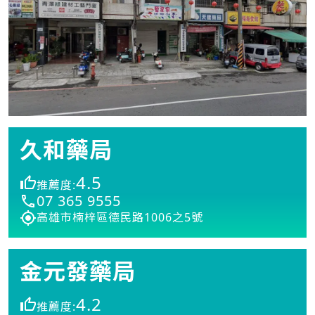
久和藥局
4.5
推薦度:
07 365 9555
高雄市楠梓區德民路1006之5號
金元發藥局
4.2
推薦度: