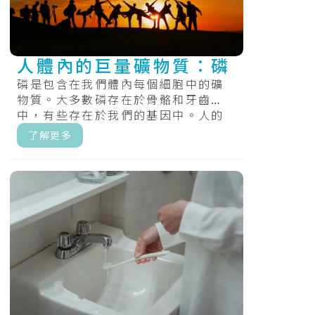
人體內的巨量礦物質：磷
磷是包含在我們體內每個細胞中的礦
物質。大多數磷存在於骨骼和牙齒
中，有些存在於我們的基因中。人的
身體需要磷來製造能量和進行許多重
了解更多
要的化學過.....