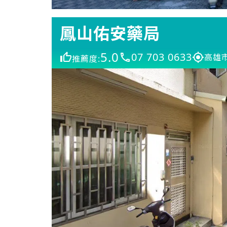
鳳山佑安藥局
5.0
07 703 0633
高雄
推薦度: