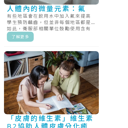
人體內的微量元素：氟
有些地區會在飲用水中加入氟來提高
學生預防齲齒，但並非每個地區都是
如此，衛服部相關單位鼓勵使用含有
氟化物的牙膏、食用氟錠，和定期在
了解更多
牙齒上塗.....
「皮膚的維生素」維生素
B2協助人體皮膚分化癒