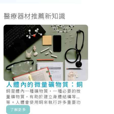
醫療器材推薦新知識
人體內的微量礦物質：銅
銅是體內一種礦物質，一種必要的微
量礦物質，有助於建立身體結構等
等。人體會使用銅來執行許多重要功
能，包括製造能量、結締組織和血
了解更多
管。銅還有助.....