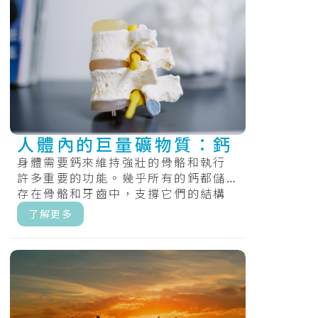
人體內的巨量礦物質：鈣
身體需要鈣來維持強壯的骨骼和執行
許多重要的功能。幾乎所有的鈣都儲
存在骨骼和牙齒中，支撐它們的結構
和硬度。.....
了解更多