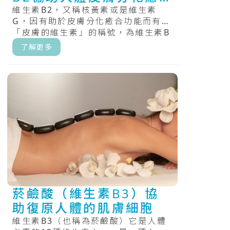
合
維生素B2，又稱核黃素或是維生素
G，因有助於皮膚分化癒合功能而有
「皮膚的維生素」的稱號，為維生素B
群中的一員。維生素B2屬於一種水溶
了解更多
性維.....
菸鹼酸（維生素B3）協
助復原人體的肌膚細胞
維生素B3（也稱為菸鹼酸）它是人體