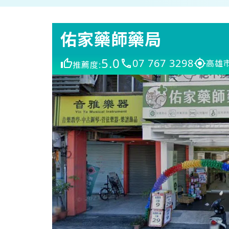
佑家藥師藥局
5.0
07 767 3298
高雄
推薦度: