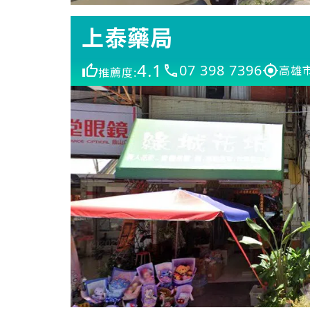
上泰藥局
4.1
07 398 7396
高雄
推薦度: