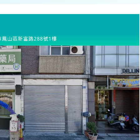
市鳳山區新富路288號1樓