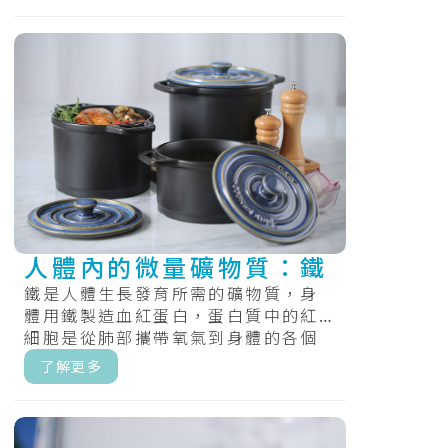
人體內的微量礦物質：鐵
鐵是人體生長發育所需的礦物質，身
體用鐵製造血紅蛋白，蛋白質中的紅
細胞是從肺部攜帶氧氣到身體的各個
部位，和肌紅蛋白，提供氧氣，肌肉
了解更多
的蛋白質.....