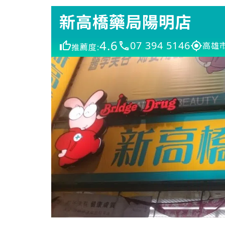
新高橋藥局陽明店
4.6
07 394 5146
高雄
推薦度: