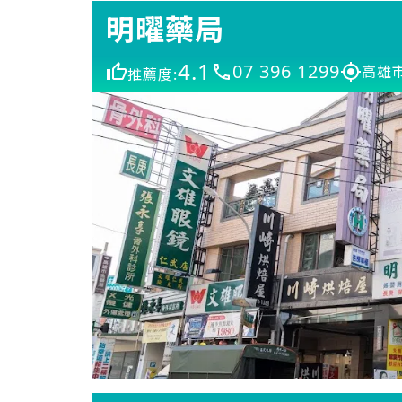
明曜藥局
4.1
07 396 1299
高雄
推薦度: