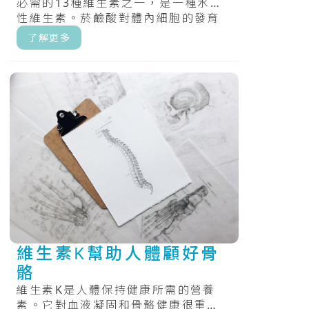
必需的13種維生素之一，是一種水溶
性維生素。菸鹼酸對體內細胞的發育
和功能很重要。其功效不只有合成人
了解更多
體D.....
維生素K幫助人體顧好骨
骼
維生素K是人體保持健康所需的營養
素。它對血液凝固和骨骼健康很重