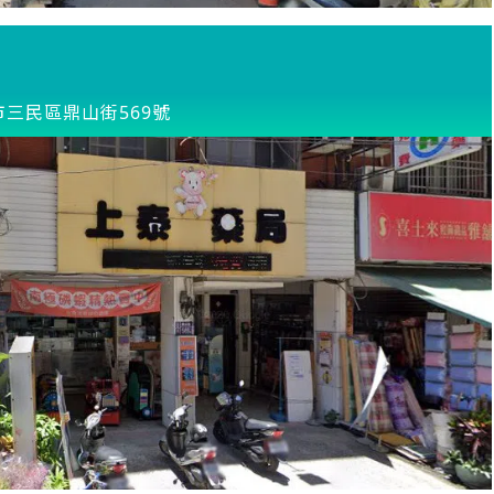
市三民區鼎山街569號