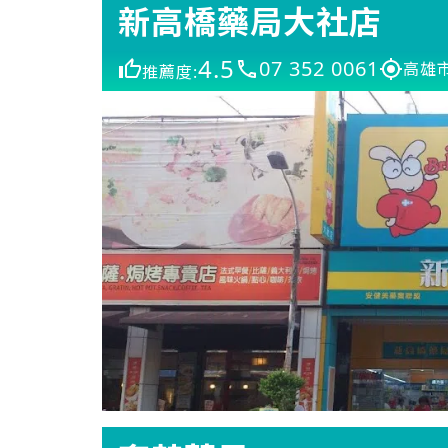
新高橋藥局大社店
4.5
07 352 0061
高雄
推薦度: