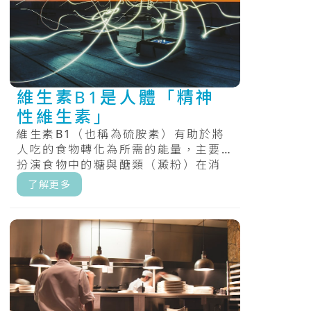
維生素B1是人體「精神
性維生素」
維生素B1（也稱為硫胺素）有助於將
人吃的食物轉化為所需的能量，主要
扮演食物中的糖與醣類（澱粉）在消
化過程中的處理角色，最後產生能
了解更多
量。.....