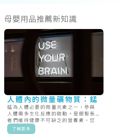
母嬰用品推薦新知識
人體內的微量礦物質：錳
錳為人體必要的微量元素之一，參與
人體需多生化反應的啟動。是銀髮長
者們維持健康不可缺乏的營養素，您
的身體需要保持健康。.....
了解更多