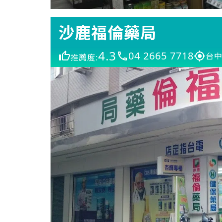
沙鹿福倫藥局
4.3
04 2665 7718
台中
推薦度: