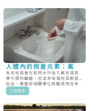
人體內的微量元素：氟
有些地區會在飲用水中加入氟來提高
學生預防齲齒，但並非每個地區都是
如此，衛服部相關單位鼓勵使用含有
氟化物的牙膏、食用氟錠，和定期在
了解更多
牙齒上塗.....