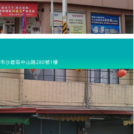
市沙鹿區中山路280號1樓