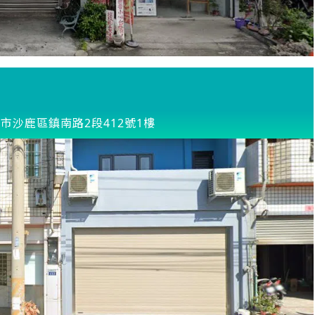
市沙鹿區鎮南路2段412號1樓