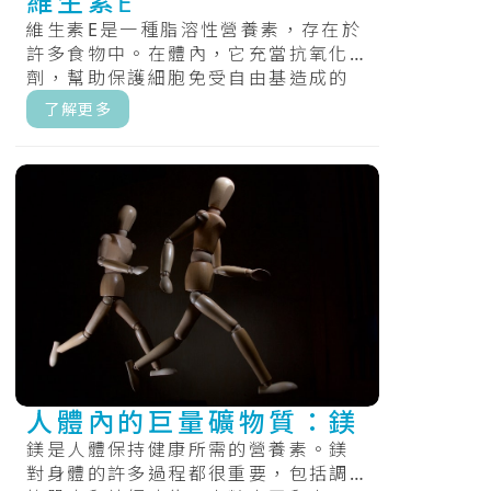
維生素E
維生素E是一種脂溶性營養素，存在於
許多食物中。在體內，它充當抗氧化
劑，幫助保護細胞免受自由基造成的
損害，維持體內氧化還原的平衡。.....
了解更多
人體內的巨量礦物質：鎂
鎂是人體保持健康所需的營養素。鎂
對身體的許多過程都很重要，包括調