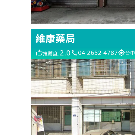
維康藥局
2.0
04 2652 4787
台中
推薦度: