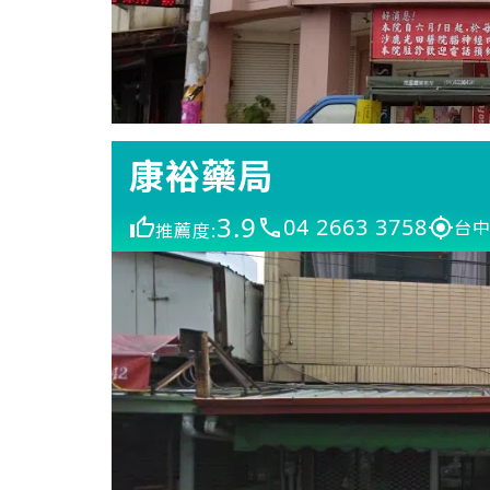
康裕藥局
3.9
04 2663 3758
台中
推薦度: