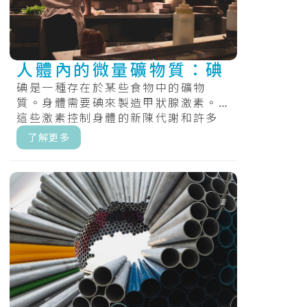
人體內的微量礦物質：碘
碘是一種存在於某些食物中的礦物
質。身體需要碘來製造甲狀腺激素。
這些激素控制身體的新陳代謝和許多
其他重要功能。在懷孕和嬰兒期，身
了解更多
體還需要甲.....