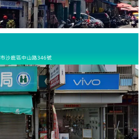
市沙鹿區中山路346號