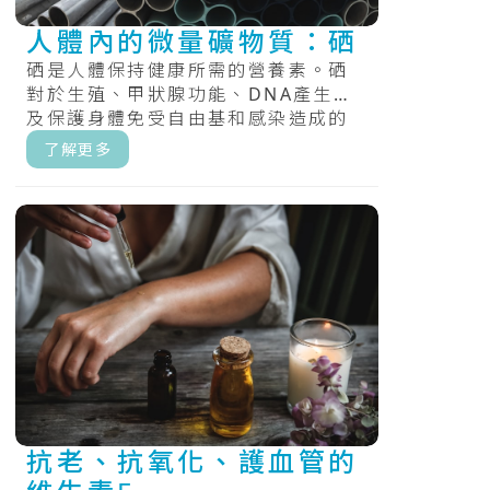
人體內的微量礦物質：硒
硒是人體保持健康所需的營養素。硒
對於生殖、甲狀腺功能、DNA產生以
及保護身體免受自由基和感染造成的
損害很重要。.....
了解更多
抗老、抗氧化、護血管的