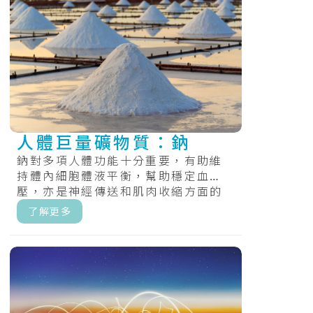
人體巨量礦物質：鈉
鈉對多項人體功能十分重要，有助維
持體內細胞體液平衡，幫助穩定血
壓，亦是神經傳送和肌肉收縮方面的
必需元素，可令肌肉和神經系統操作
了解更多
正常。.....