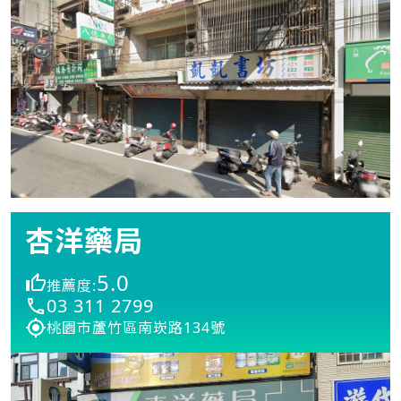
杏洋藥局
5.0
推薦度:
03 311 2799
桃園市蘆竹區南崁路134號