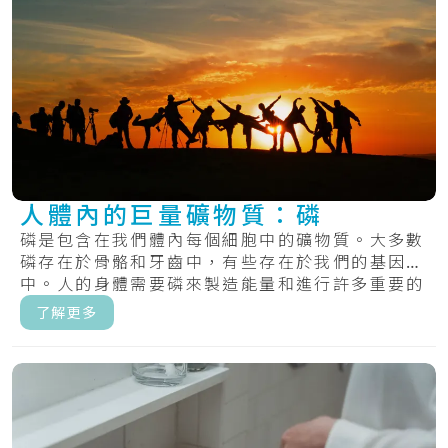
人體內的巨量礦物質：磷
磷是包含在我們體內每個細胞中的礦物質。大多數
磷存在於骨骼和牙齒中，有些存在於我們的基因
中。人的身體需要磷來製造能量和進行許多重要的
化學過.....
了解更多