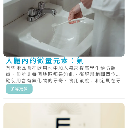
人體內的微量元素：氟
有些地區會在飲用水中加入氟來提高學生預防齲
齒，但並非每個地區都是如此，衛服部相關單位鼓
勵使用含有氟化物的牙膏、食用氟錠，和定期在牙
齒上塗.....
了解更多