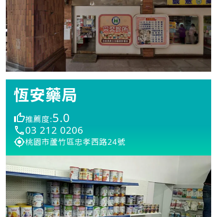
恆安藥局
5.0
推薦度:
03 212 0206
桃園市蘆竹區忠孝西路24號