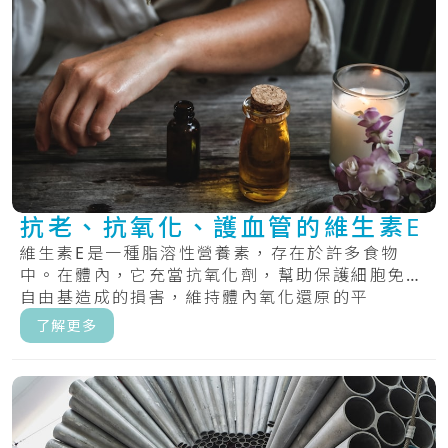
抗老、抗氧化、護血管的維生素E
維生素E是一種脂溶性營養素，存在於許多食物
中。在體內，它充當抗氧化劑，幫助保護細胞免受
自由基造成的損害，維持體內氧化還原的平
衡。.....
了解更多