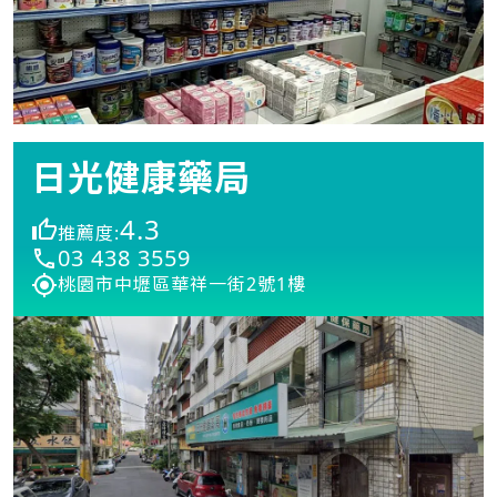
日光健康藥局
4.3
推薦度:
03 438 3559
桃園市中壢區華祥一街2號1樓