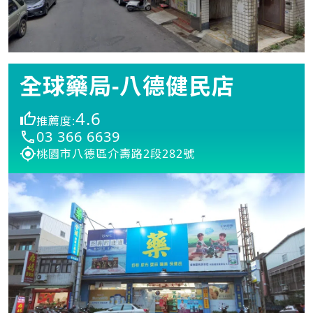
全球藥局-八德健民店
4.6
推薦度:
03 366 6639
桃園市八德區介壽路2段282號