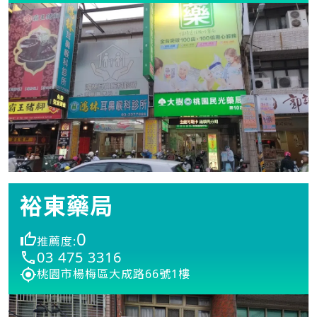
裕東藥局
0
推薦度:
03 475 3316
桃園市楊梅區大成路66號1樓