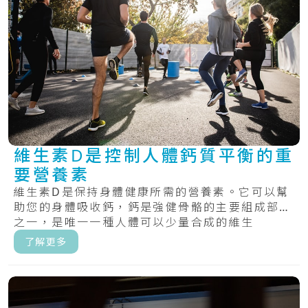
維生素D是控制人體鈣質平衡的重
要營養素
維生素D是保持身體健康所需的營養素。它可以幫
助您的身體吸收鈣，鈣是強健骨骼的主要組成部分
之一，是唯一一種人體可以少量合成的維生
素。.....
了解更多