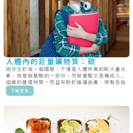
人體內的巨量礦物質：硫
硫存在於每一個細胞，不僅是人體所需的較大量元
素，硫是胺基酸的一部份，而胺基酸又是構成人體
組織的基礎物質。而且有助於維護皮膚、頭髮及指
甲的.....
了解更多