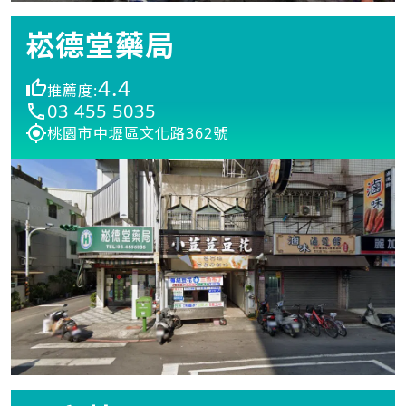
崧德堂藥局
4.4
推薦度:
03 455 5035
桃園市中壢區文化路362號