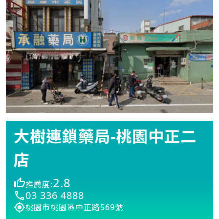
大樹連鎖藥局-桃園中正二
店
2.8
推薦度:
03 336 4888
桃園市桃園區中正路569號