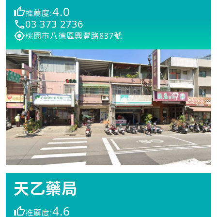
4.0
推薦度:
03 373 2736
桃園市八德區興豐路837號
天乙藥局
4.6
推薦度: