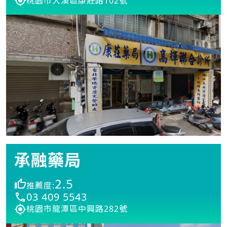
桃園市大溪區康莊路102號
承融藥局
2.5
推薦度:
03 409 5543
桃園市龍潭區中興路282號