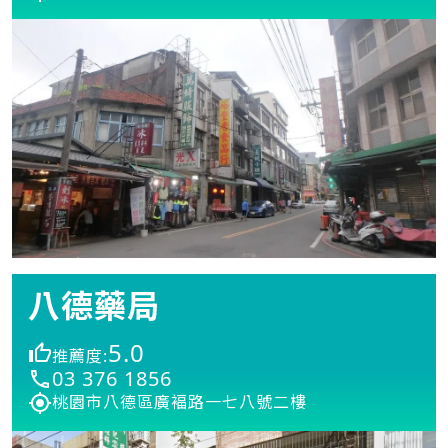
八德藥局
5.0
推薦度:
03 376 1856
桃園市八德區廣褔路一七八號二樓