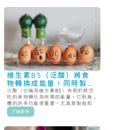
維生素B5（泛酸）將食
物轉換成能量，同時製造
與分解脂肪
泛酸（也稱為維生素B5）有助於將您
吃的食物轉化為所需的能量。它對身
體的許多功能很重要，尤其是製造和
分解脂肪。.....
了解更多