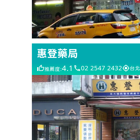
惠登藥局
4.1
02 2547 2432
台北
推薦度: