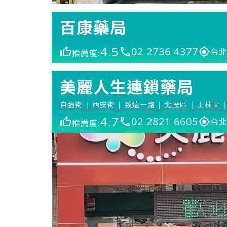
百康藥局
4.5
02 2736 4377
台北
推薦度:
美麗人生連鎖藥局
自強街 | 西安街 | 致遠一路 | 北投區 | 士林區 |
4.7
02 2821 6605
台北
推薦度: