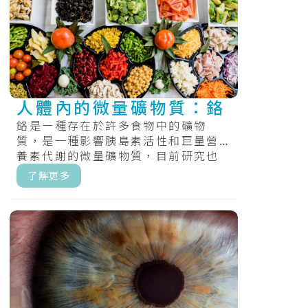
人體內的微量礦物質：鉻
鉻是一種存在於許多食物中的礦物
質，是一種影響胰島素活性和巨量營
養素代謝的微量礦物質，目前研究也
發現鉻有助於您利用碳水化合物、脂
了解更多
肪和蛋白質.....