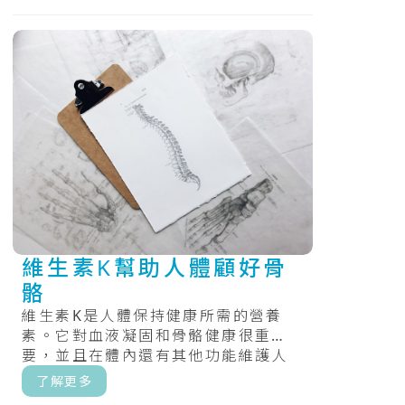
維生素K幫助人體顧好骨
骼
維生素K是人體保持健康所需的營養
素。它對血液凝固和骨骼健康很重
要，並且在體內還有其他功能維護人
體的健康。.....
了解更多