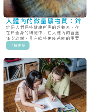
人體內的微量礦物質：鋅
鋅是人們保持健康所需的營養素，存
在於全身的細胞中，在人體內的含量
僅次於鐵，具有維持免疫系統的重要
性。.....
了解更多