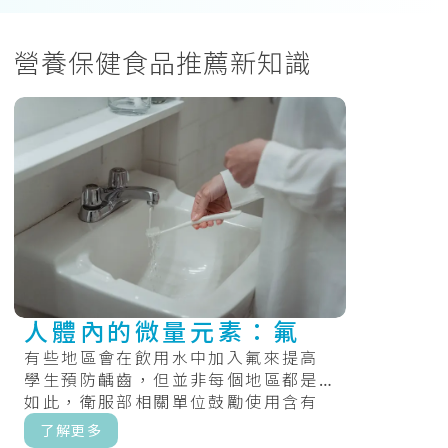
營養保健食品推薦新知識
人體內的微量元素：氟
有些地區會在飲用水中加入氟來提高
學生預防齲齒，但並非每個地區都是
如此，衛服部相關單位鼓勵使用含有
氟化物的牙膏、食用氟錠，和定期在
了解更多
牙齒上塗.....