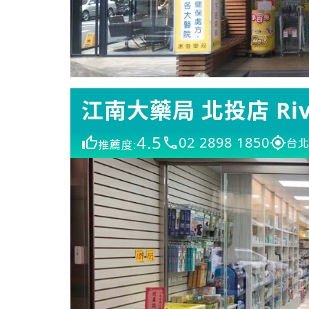
江南大藥局 北投店 River
4.5
02 2898 1850
台北
推薦度: