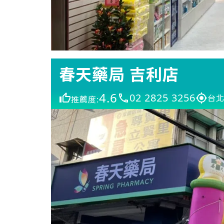
春天藥局 吉利店
4.6
02 2825 3256
台北
推薦度: