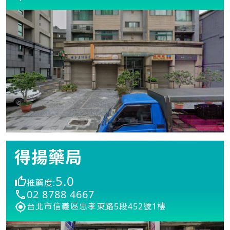
得揚藥局
5.0
推薦度:
02 8788 4667
台北市信義區忠孝東路5段452號1樓