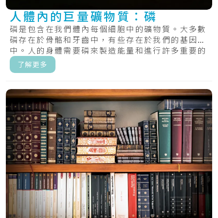
人體內的巨量礦物質：磷
磷是包含在我們體內每個細胞中的礦物質。大多數
磷存在於骨骼和牙齒中，有些存在於我們的基因
中。人的身體需要磷來製造能量和進行許多重要的
化學過.....
了解更多