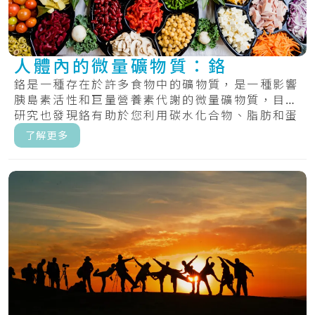
人體內的微量礦物質：鉻
鉻是一種存在於許多食物中的礦物質，是一種影響
胰島素活性和巨量營養素代謝的微量礦物質，目前
研究也發現鉻有助於您利用碳水化合物、脂肪和蛋
白質.....
了解更多