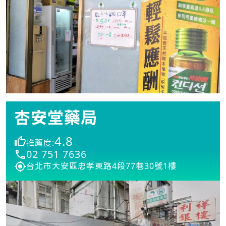
杏安堂藥局
4.8
推薦度:
02 751 7636
台北市大安區忠孝東路4段77巷30號1樓