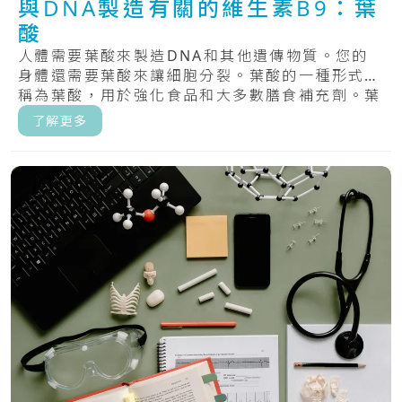
與DNA製造有關的維生素B9：葉
酸
人體需要葉酸來製造DNA和其他遺傳物質。您的
身體還需要葉酸來讓細胞分裂。葉酸的一種形式，
稱為葉酸，用於強化食品和大多數膳食補充劑。葉
酸，.....
了解更多