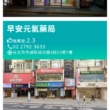
早安元氣藥局
2.3
推薦度:
02 2792 3633
台北市內湖區成功路4段53號1樓