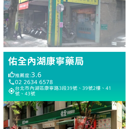
佑全內湖康寧藥局
3.6
推薦度:
02 2634 6578
台北市內湖區康寧路3段39號、39號2樓、41
號、43號