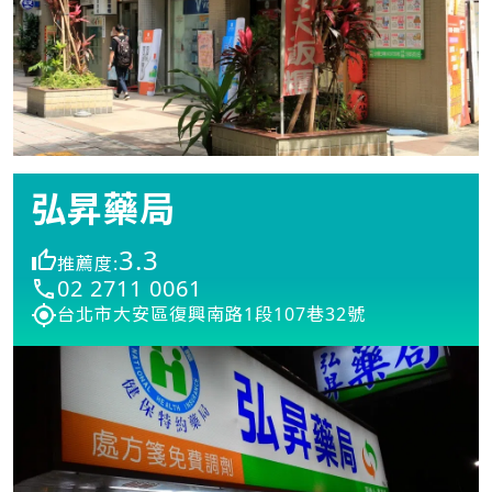
弘昇藥局
3.3
推薦度:
02 2711 0061
台北市大安區復興南路1段107巷32號