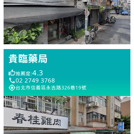
貴臨藥局
4.3
推薦度:
02 2749 3768
台北市信義區永吉路326巷19號