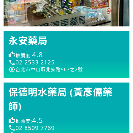
永安藥局
4.8
推薦度:
02 2533 2125
台北市中山區北安路567之2號
保德明水藥局 (黃彥儒藥
師)
4.5
推薦度:
02 8509 7769