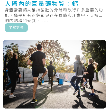
人體內的巨量礦物質：鈣
身體需要鈣來維持強壯的骨骼和執行許多重要的功
能。幾乎所有的鈣都儲存在骨骼和牙齒中，支撐它
們的結構和硬度。.....
了解更多