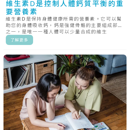
維生素D是控制人體鈣質平衡的重
要營養素
維生素D是保持身體健康所需的營養素。它可以幫
助您的身體吸收鈣，鈣是強健骨骼的主要組成部分
之一，是唯一一種人體可以少量合成的維生
素。.....
了解更多