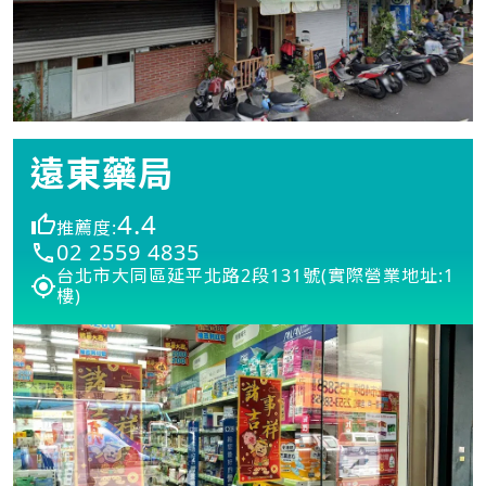
遠東藥局
4.4
推薦度:
02 2559 4835
台北市大同區延平北路2段131號(實際營業地址:1
樓)