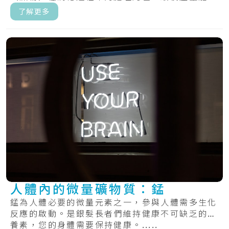
量。.....
了解更多
人體內的微量礦物質：錳
錳為人體必要的微量元素之一，參與人體需多生化
反應的啟動。是銀髮長者們維持健康不可缺乏的營
養素，您的身體需要保持健康。.....