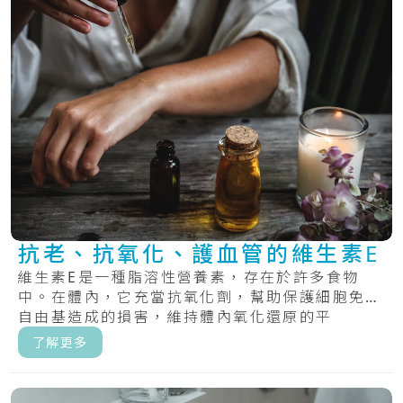
抗老、抗氧化、護血管的維生素E
維生素E是一種脂溶性營養素，存在於許多食物
中。在體內，它充當抗氧化劑，幫助保護細胞免受
自由基造成的損害，維持體內氧化還原的平
衡。.....
了解更多