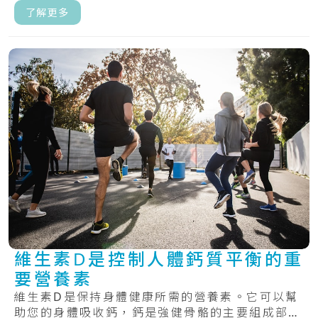
器官正.....
了解更多
維生素D是控制人體鈣質平衡的重
要營養素
維生素D是保持身體健康所需的營養素。它可以幫
助您的身體吸收鈣，鈣是強健骨骼的主要組成部分