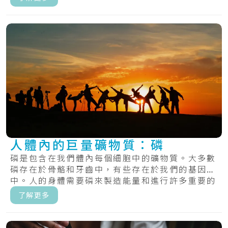
人體內的巨量礦物質：磷
磷是包含在我們體內每個細胞中的礦物質。大多數
磷存在於骨骼和牙齒中，有些存在於我們的基因
中。人的身體需要磷來製造能量和進行許多重要的
化學過.....
了解更多