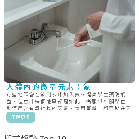
人體內的微量元素：氟
有些地區會在飲用水中加入氟來提高學生預防齲
齒，但並非每個地區都是如此，衛服部相關單位鼓
勵使用含有氟化物的牙膏、食用氟錠，和定期在牙
齒上塗.....
了解更多
搜尋趨勢 Top 10