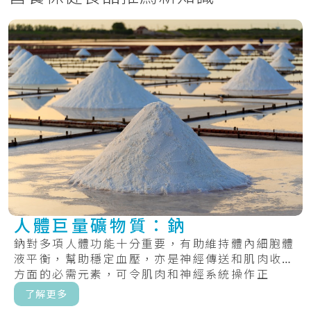
人體巨量礦物質：鈉
鈉對多項人體功能十分重要，有助維持體內細胞體
液平衡，幫助穩定血壓，亦是神經傳送和肌肉收縮
方面的必需元素，可令肌肉和神經系統操作正
常。.....
了解更多