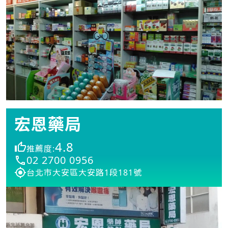
宏恩藥局
4.8
推薦度:
02 2700 0956
台北市大安區大安路1段181號